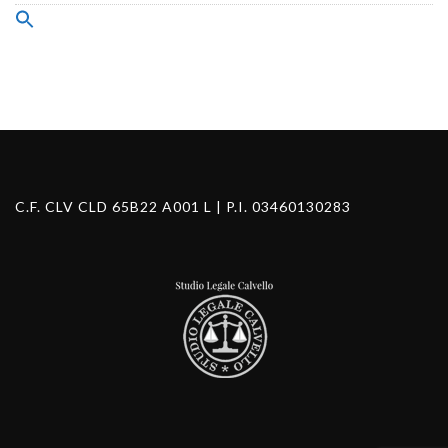
Search
for:
Search Button
C.F. CLV CLD 65B22 A001 L | P.I. 03460130283