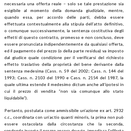
necessaria una offerta reale – solo se tale prestazione sia
esigibile al momento della domanda giudiziale, mentre,
quando essa, per accordo delle parti, debba essere
effettuata contestualmente alla stipula dell’atto definitivo,
o comunque successivamente, la sentenza costitutiva degli
effetti di questo contratto, promesso e non concluso, deve
essere pronunciata indipendentemente da qualsiasi offerta,
ed il pagamento del prezzo (o della parte residua) va imposto
dal giudice quale condizione per il verificarsi del richiesto
effetto traslativo della proprietà del bene derivante dalla
sentenza medesima (Cass. n. 59 del 2002; Cass. n. 144 del
1993; Cass. n. 2103 del 1990 e Cass. n. 2154 del 1987, la
quale ultima estende il medesimo dictum anche all’ipotesi in
cui il prezzo di vendita “non sia comunque allo stato
liquidabile”).
Pertanto, postulata come ammissibile un’azione ex art. 2932
c.c., coordinata con un’actio quanti minoris, la prima non può
essere ostacolata dalla circostanza che la seconda,
rendendo incerto il prezzo ancora dovuto, impedisca l’offerta