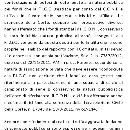
contestazione di ipotesi di reato legate alla natura pubblica
dei fondi che la F.I.G.C. gestisce per conto del C.O.N.I. e
utilizza in favore delle società calcistiche affiliate. Le
pronunce della Corte, seppure con prospettive diverse,
hanno affermato che i fondi stanziati dal C.O.N.I. conservano
la loro indubbia natura pubblica allorché, assegnati alla
F.I.G.C., vengono da questa gestiti per le finalità che le sono
proprie nell’ambito del rapporto con il Comitato. In tal senso
si è espressa, con ampia motivazione, Sez. 2, n. 7737/2012,
udienza del 22/11/2011, P.M. in proc. Parente, secondo cui la
natura di associazione privata che deve essere riconosciuta
alla F.I.G.C. non esclude che i fondi da essa gestiti con
riferimento alla partecipazione di una squadra di calcio al
campionato di serie B conservino la natura pubblicistica
dell’ente di riferimento, il C.O.N.I., e ciò ha affermato anche
mediante il richiamo alla sentenza della Terza Sezione Civile
della Corte, n. 17343 del 18/8/2011, riv 619114.
Sempre con riferimento al reato di truffa aggravata in danno
di soggetto pubblico si sono espresse nei medesimi termini