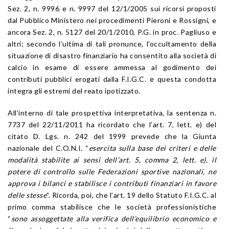
Sez. 2, n. 9996 e n. 9997 del 12/1/2005 sui ricorsi proposti
dal Pubblico Ministero nei procedimenti Pieroni e Rossigni, e
ancora Sez. 2, n. 5127 del 20/1/2010, P.G. in proc. Pagliuso e
altri; secondo l’ultima di tali pronunce, l’occultamento della
situazione di disastro finanziario ha consentito alla società di
calcio in esame di essere ammessa al godimento dei
contributi pubblici erogati dalla F.I.G.C. e questa condotta
integra gli estremi del reato ipotizzato.
All’interno di tale prospettiva interpretativa, la sentenza n.
7737 del 22/11/2011 ha ricordato che l’art. 7, lett. e) del
citato D. Lgs. n. 242 del 1999 prevede che la Giunta
nazionale del C.O.N.I. “
esercita sulla base dei criteri e delle
modalità stabilite ai sensi dell’art. 5, comma 2, lett. e), il
potere di controllo sulle Federazioni sportive nazionali, ne
approva i bilanci e stabilisce i contributi finanziari in favore
delle stesse
”. Ricorda, poi, che l’art. 19 dello Statuto F.I.G.C. al
primo comma stabilisce che le società professionistiche
“
sono assoggettate alla verifica dell’equilibrio economico e