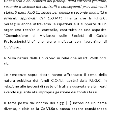
finanziario e del rispetto dei principi della corretta gestione,
secondo il sistema dei controlli e conseguenti provvedimenti
stabiliti dalla F.I.G.C., anche per delega e secondo modalità e
principi approvati dal C.O.N.I.”;
finalità che la F.I.G.C.
persegue anche attraverso le ispezioni e il supporto di un
organismo tecnico di controllo, costituito da una apposita
“Commissione di Vigilanza sulle Società di Calcio
Professionistiche” che viene indicata con l’acronimo di
Co.Vi.Soc.
4. Sulla natura della Co.Vi.Soc. in relazione all’art. 2638 cod.
civ.
Le sentenze sopra citate hanno affrontato il tema della
natura pubblica dei fondi C.O.N.I. gestiti dalla F.I.G.C. in
relazione alle ipotesi di reato di truffa aggravata e altri reati
avendo riguardo alla impropria gestione dei fondi stessi.
Il tema posto dal ricorso dei sigg. […] introduce un
tema
diverso, e cioè
se la Co.Vi.Soc. possa essere considerato