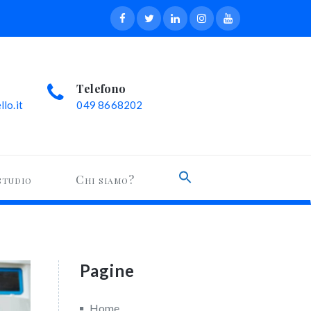
Telefono
lo.it
049 8668202
Search
studio
Chi siamo?
for:
Search Button
Pagine
Home