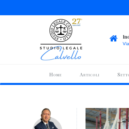
In
Via
Home
Articoli
Sett