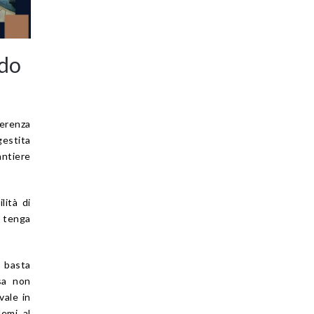
ndo
fferenza
gestita
antiere
lità di
 tenga
n basta
sa non
vale in
lemi al