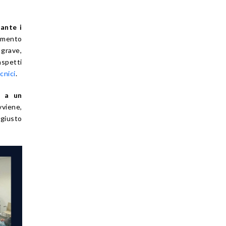
rante i
amento
 grave,
aspetti
cnici
.
a a un
vviene,
giusto