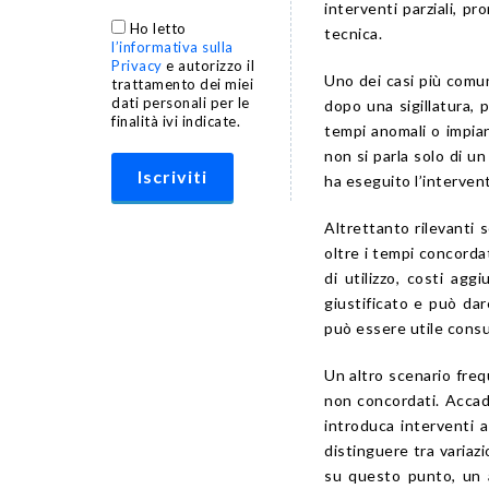
interventi parziali, 
Ho letto
tecnica.
l’informativa sulla
Privacy
e autorizzo il
Uno dei casi più comun
trattamento dei miei
dati personali per le
dopo una sigillatura, 
finalità ivi indicate.
tempi anomali o impian
non si parla solo di un
ha eseguito l’interven
Altrettanto rilevanti 
oltre i tempi concordat
di utilizzo, costi agg
giustificato e può dar
può essere utile consu
Un altro scenario fre
non concordati. Accade
introduca interventi 
distinguere tra varia
su questo punto, un 