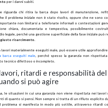
ento
per i danni subiti.
riguarda chi ritira la barca dopo lavori di manutenzione, refi
he il problema iniziale non è stato risolto, oppure che ne sono c
 importante non limitarsi a telefonate informali o contestazioni gen
ione chiara, documentata e tempestiva, possibilmente costrui
dio legale, perché una gestione superficiale della fase iniziale può 
l
giusto risarcimento
.
a lavori materialmente eseguiti male, può essere utile approfondir
la barca eseguiti male
, perché spesso la garanzia non rispettat
to tecnico difettoso o incompleto.
lavori, ritardi e responsabilità del
uando si può agire
a, le situazioni in cui una garanzia non viene rispettata nei lavori 
i di quanto si pensi. Non sempre si tratta di un rifiuto esplicito d
l problema si manifesta in modo più sottile, attraverso ritardi co