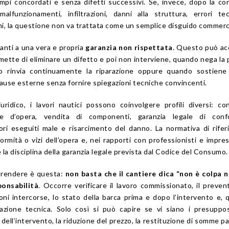
mpi concordati e senza difetti successivi. Se, invece, dopo la c
lfunzionamenti, infiltrazioni, danni alla struttura, errori te
i, la questione non va trattata come un semplice disguido commerc
vanti a una vera e propria
garanzia non rispettata
. Questo può ac
mette di eliminare un difetto e poi non interviene, quando nega la 
do rinvia continuamente la riparazione oppure quando sostiene 
use esterne senza fornire spiegazioni tecniche convincenti.
uridico, i lavori nautici possono coinvolgere profili diversi: co
one d’opera, vendita di componenti, garanzia legale di confo
vori eseguiti male e risarcimento del danno. La normativa di rife
formità o vizi dell’opera e, nei rapporti con professionisti e impre
la disciplina della garanzia legale prevista dal Codice del Consumo.
prendere è questa:
non basta che il cantiere dica “non è colpa 
ponsabilità
. Occorre verificare il lavoro commissionato, il prevent
oni intercorse, lo stato della barca prima e dopo l’intervento e,
azione tecnica. Solo così si può capire se vi siano i presuppo
 dell’intervento, la riduzione del prezzo, la restituzione di somme p