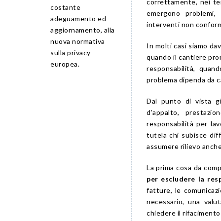
correttamente, nei te
costante
emergono problemi, ma
adeguamento ed
interventi non conform
aggiornamento, alla
nuova normativa
In molti casi siamo da
sulla privacy
quando il cantiere pro
europea.
responsabilità, quan
problema dipenda da ca
Dal punto di vista gi
d’appalto, prestazi
responsabilità per la
tutela chi subisce dif
assumere rilievo anche 
La prima cosa da com
per escludere la res
fatture, le comunicazi
necessario, una valut
chiedere il rifacimento