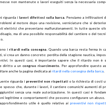
promesse non mantenute o lavori eseguiti senza la necessaria com
i riguarda i
lavori difettosi sulla barca
. Pensiamo a infiltrazioni 
problemi al motore dopo una revisione, verniciature che si deterio
ti elettrici che presentano malfunzionamenti. In tutte queste sit
 disagio, ma di una possibile responsabilità del cantiere o del tecn
to.
sono i
ritardi nella consegna
. Quando una barca resta ferma in c
i, si crea un danno concreto: perdita della stagione nautica, imposs
iuntivi. In questi casi, è importante sapere che il ritardo non è
e diritto a un
congruo risarcimento
. Per approfondire questo a
ltare anche la pagina dedicata ai
ritardi nella consegna della barca
.
quente riguarda i
preventivi non rispettati
o la richiesta di costi u
 spesso che, durante i lavori, il cantiere comunichi aumenti di p
aggiuntivi senza una reale autorizzazione. In questi casi è fonda
zioni legittime e comportamenti che possono configurare un abuso
approfondimento utile è quello relativo ai
preventivi non rispett