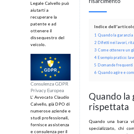
risarcimento
Legale Calvello può
aiutarti a
recuperare la
patente e ad
Indice dell'artico
ottenere il
1
Quando la garanzia s
dissequestro del
2
Difetti nei lavori, r
veicolo.
3
Come ottenere un gi
4
Esempio pratico: lavo
5
Domande frequenti su
6
Quando agire e come 
Consulenza GDPR
Privacy Europea
Quando la g
L’ Avvocato Claudio
rispettata
Calvello, già DPO di
numerose aziende e
studi professionali,
Quando una barca vi
fornisce assistenza
specializzato, chi co
e consulenza per il