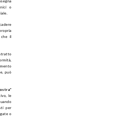
onsegna
cnici o
iale.
cadere
propria
che il
ntratto
rmità,
rimento
se, può
nostra”
ivo, le
 quando
sti per
agate o