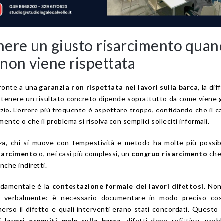
ere un giusto risarcimento qua
 non viene rispettata
fronte a una
garanzia non rispettata nei lavori sulla barca
, la di
ottenere un risultato concreto dipende soprattutto da come viene 
inizio. L’errore più frequente è aspettare troppo, confidando che il c
te o che il problema si risolva con semplici solleciti informali.
za, chi si muove con tempestività e metodo ha molte più possibi
isarcimento
o, nei casi più complessi, un
congruo risarcimento
che
anche indiretti.
ndamentale è la
contestazione formale dei lavori difettosi
. No
ma verbalmente: è necessario documentare in modo preciso co
rso il difetto e quali interventi erano stati concordati. Questo 
di
lavori eseguiti male sulla barca
, difetti dopo refitting, prob