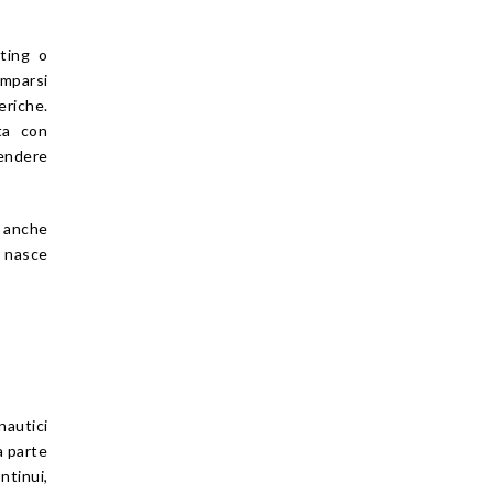
tting o
omparsi
eriche.
ta con
rendere
e anche
a nasce
nautici
a parte
ntinui,