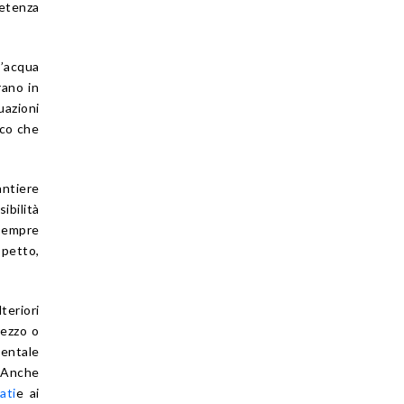
petenza
d’acqua
rano in
uazioni
ico che
antiere
ibilità
 sempre
spetto,
lteriori
rezzo o
mentale
. Anche
ati
e ai