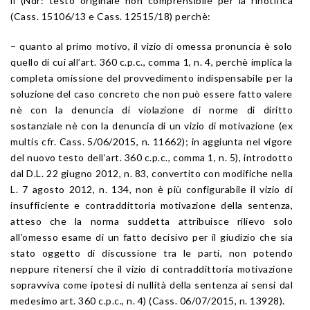
il (Ndr: testo originale non comprensibile per la rinotifica
(Cass. 15106/13 e Cass. 12515/18) perchè:
– quanto al primo motivo, il vizio di omessa pronuncia è solo
quello di cui all’art. 360 c.p.c., comma 1, n. 4, perchè implica la
completa omissione del provvedimento indispensabile per la
soluzione del caso concreto che non può essere fatto valere
nè con la denuncia di violazione di norme di diritto
sostanziale nè con la denuncia di un vizio di motivazione (ex
multis cfr. Cass. 5/06/2015, n. 11662); in aggiunta nel vigore
del nuovo testo dell’art. 360 c.p.c., comma 1, n. 5), introdotto
dal D.L. 22 giugno 2012, n. 83, convertito con modifiche nella
L. 7 agosto 2012, n. 134, non è più configurabile il vizio di
insufficiente e contraddittoria motivazione della sentenza,
atteso che la norma suddetta attribuisce rilievo solo
all’omesso esame di un fatto decisivo per il giudizio che sia
stato oggetto di discussione tra le parti, non potendo
neppure ritenersi che il vizio di contraddittoria motivazione
sopravviva come ipotesi di nullità della sentenza ai sensi dal
medesimo art. 360 c.p.c., n. 4) (Cass. 06/07/2015, n. 13928).