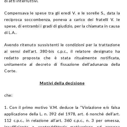
di atti interruttivi.
Compensava le spese tra gli eredi V. e le sorelle S., data la
reciproca soccombenza, poneva a carico dei fratelli V. le
spese, di entrambi i gradi di giudizio, per la chiamata in causa
di L.A..
Avendo ritenuto sussistenti le condizioni per la trattazione
ai sensi dell’art. 380-bis c.p.c., il relatore designato ha
redatto proposta che è stata ritualmente notificata,
unitamente al decreto di fissazione dell’adunanza della
Corte.
Motivi della decisione
che:
1. Con il primo motivo V.M. deduce la “Violazione e/o falsa
applicazione della L. n. 392 del 1978, art. 6 nonchè dell’art.
112 c.p.c., in relazione all’art. 360 c.p.c., n. 3 per omessa,
insufficiente e contraddittoria motivazione ed erronea