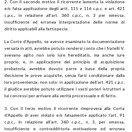
2. Con il secondo motivo il ricorrente lamenta la violazione
e/o falsa applicazione degli artt. 115 e 116 c.p.c. e art. 421
c.p.c., in relazione all’art. 360 c.p.c., n. 3 per omessa,
insufficiente ed erronea interpretazione delle norme di
diritto applicabili alla fattispecie.
La Corte d’Appello, se avesse esaminato la documentazione
versata in atti, avrebbe potuto rendersi conto che i fratelli V.
avevano agito non solo iure hereditatis, ma anche iure
proprio, e, in applicazione del principio di acquisizione
probatoria, avrebbe dovuto porre a base della propria
decisione le prove acquisite, senza farsi condizionare dalla
loro provenienza; non solo: in applicazione dell’art. 421 c.p.c.
il giudice avrebbe potuto utilizzare i vasti poteri istruttori a
lui concessi per arrivare alla verità processuale e di fatto.
3. Con il terzo motivo il ricorrente rimprovera alla Corte
d’Appello di aver violato e/o falsamente applicato l’art. 91
c.p.c., in relazione all’art. 360 c.p.c., n. 3, per omessa,
insufficiente e contraddittoria motivazione ed erronea