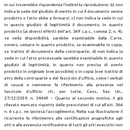
in cui troverebbe rispondenza l’indiretta riproduzione; b) non
indica la sede del giudizio di merito in cui il documento venne
prodotto o l’atto ebbe a formarsi; c) non indica la sede in cui
in questo giudizio di legittimità il documento, in quanto
prodotto (ai diversi effetti dell’art. 369 c.p.c., comma 2, n. 4),
se nella disponibilità, sarebbe esaminabile dalla Corte,
ovvero, sempre in quanto prodotto, sa esaminabile in copia,
se trattisi di documento della controparte; d) non indica la
sede in cui l’atto processuale sarebbe esaminabile in questo
giudizio di legittimità, in quanto non precisa di averlo
prodotto in originale (ove possibile) o in copia (ove trattisi di
atto della controparte o del fascicolo d’ufficio, come i verbali
di causa) e nemmeno fa riferimento alla presenza nel
fascicolo d’ufficio: cfr., per tutte, Cass., Sez. Un.,
27/12/2019, n. 34469 – Quanto al secondo motivo, il già
rilevato mancato rispetto delle prescrizioni di cui all’att. 366
n. 6 c.p.c. ne ipoteca l’accoglimento. Nella sua illustrazione il
ricorrente fa riferimento alle certificazioni anagrafiche agli
atti e alla avvenuta notificazione di tutti gli atti esecutivi non