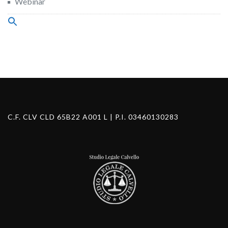
Webinar
Search
for:
Search Button
C.F. CLV CLD 65B22 A001 L | P.I. 03460130283