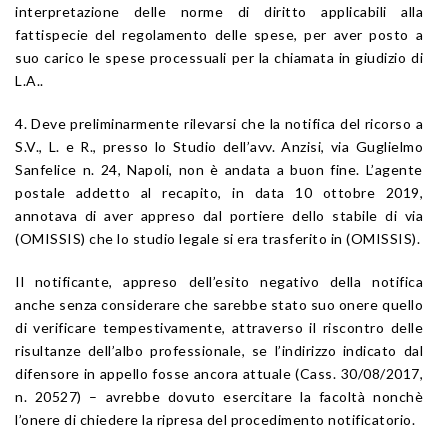
interpretazione delle norme di diritto applicabili alla
fattispecie del regolamento delle spese, per aver posto a
suo carico le spese processuali per la chiamata in giudizio di
L.A..
4. Deve preliminarmente rilevarsi che la notifica del ricorso a
S.V., L. e R., presso lo Studio dell’avv. Anzisi, via Guglielmo
Sanfelice n. 24, Napoli, non è andata a buon fine. L’agente
postale addetto al recapito, in data 10 ottobre 2019,
annotava di aver appreso dal portiere dello stabile di via
(OMISSIS) che lo studio legale si era trasferito in (OMISSIS).
Il notificante, appreso dell’esito negativo della notifica
anche senza considerare che sarebbe stato suo onere quello
di verificare tempestivamente, attraverso il riscontro delle
risultanze dell’albo professionale, se l’indirizzo indicato dal
difensore in appello fosse ancora attuale (Cass. 30/08/2017,
n. 20527) – avrebbe dovuto esercitare la facoltà nonchè
l’onere di chiedere la ripresa del procedimento notificatorio.