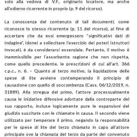
solo alla vedova di V.F., originario locatore, ma anche
all’odierno ricorrente in proprio (p. 9 del ricorso).
La conoscenza del contenuto di tali documenti, come
riconosce lo stesso ricorrente (p. 11 del ricorso), al fine di
accertare che da essi emergessero “significativi dati di
indagine”, idonei a sollecitare l’esercizio dei poteri istruttori
invocati, è da considerarsi essenziale. Pertanto, il motivo è
inammissibile per l’assorbente ragione che non rispetta,
come quello precedente, le prescrizioni di cui all’art. 366
c.p.c., n. 6. – Quanto al terzo motivo, la liquidazione delle
spese di lite avviene contemperando il principio di
causazione con quello di soccombenza (Cass. 06/12/2019, n.
31889). Alla stregua del primo, l’attore processualmente
causa le iniziative difensive adottate dalla controparte del
suo rapporto, incluse logicamente pure le espansioni del
giudizio suscitate con le chiamate in causa. Il secondo viene
utilizzato per temperare il primo, negando la responsabilità
per le spese di lite del terzo chiamato in capo all’attore
principale ove la chiamata del terzo da parte del convenuto