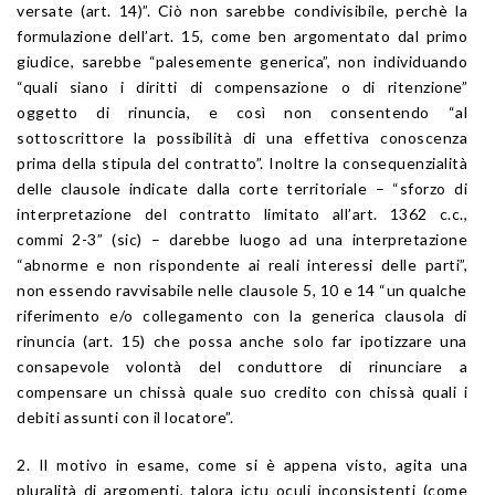
versate (art. 14)”. Ciò non sarebbe condivisibile, perchè la
formulazione dell’art. 15, come ben argomentato dal primo
giudice, sarebbe “palesemente generica”, non individuando
“quali siano i diritti di compensazione o di ritenzione”
oggetto di rinuncia, e così non consentendo “al
sottoscrittore la possibilità di una effettiva conoscenza
prima della stipula del contratto”. Inoltre la consequenzialità
delle clausole indicate dalla corte territoriale – “sforzo di
interpretazione del contratto limitato all’art. 1362 c.c.,
commi 2-3” (sic) – darebbe luogo ad una interpretazione
“abnorme e non rispondente ai reali interessi delle parti”,
non essendo ravvisabile nelle clausole 5, 10 e 14 “un qualche
riferimento e/o collegamento con la generica clausola di
rinuncia (art. 15) che possa anche solo far ipotizzare una
consapevole volontà del conduttore di rinunciare a
compensare un chissà quale suo credito con chissà quali i
debiti assunti con il locatore”.
2. Il motivo in esame, come si è appena visto, agita una
pluralità di argomenti, talora ictu oculi inconsistenti (come