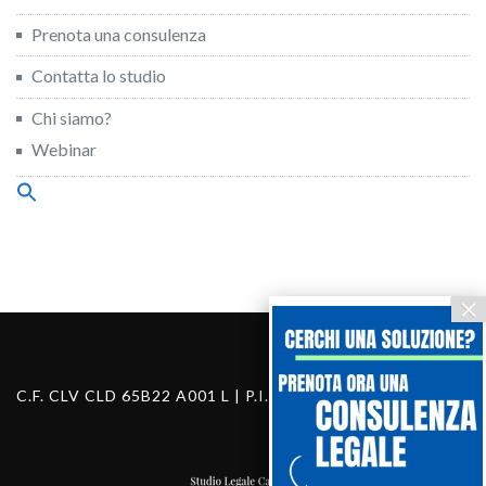
Prenota una consulenza
Contatta lo studio
Chi siamo?
Webinar
Search
for:
Search Button
C.F. CLV CLD 65B22 A001 L | P.I. 03460130283