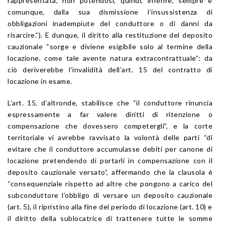
rappresentata, non potendosi, quindi, inferire, sempre e
comunque, dalla sua dismissione l’insussistenza di
obbligazioni inadempiute del conduttore o di danni da
risarcire.”). E dunque, il diritto alla restituzione del deposito
cauzionale “sorge e diviene esigibile solo al termine della
locazione, come tale avente natura extracontrattuale”: da
ciò deriverebbe l’invalidità dell’art. 15 del contratto di
locazione in esame.
L’art. 15, d’altronde, stabilisce che “il conduttore rinuncia
espressamente a far valere diritti di ritenzione o
compensazione che dovessero competergli”, e la corte
territoriale vi avrebbe ravvisato la volontà delle parti “di
evitare che il conduttore accumulasse debiti per canone di
locazione pretendendo di portarli in compensazione con il
deposito cauzionale versato”, affermando che la clausola è
“consequenziale rispetto ad altre che pongono a carico del
subconduttore l’obbligo di versare un deposito cauzionale
(art. 5), il ripristino alla fine del periodo di locazione (art. 10) e
il diritto della sublocatrice di trattenere tutte le somme