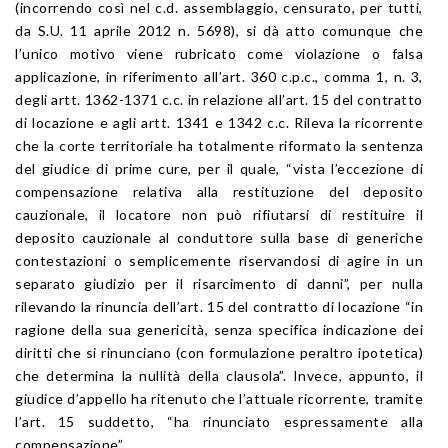
(incorrendo così nel c.d. assemblaggio, censurato, per tutti,
da S.U. 11 aprile 2012 n. 5698), si dà atto comunque che
l’unico motivo viene rubricato come violazione o falsa
applicazione, in riferimento all’art. 360 c.p.c., comma 1, n. 3,
degli artt. 1362-1371 c.c. in relazione all’art. 15 del contratto
di locazione e agli artt. 1341 e 1342 c.c. Rileva la ricorrente
che la corte territoriale ha totalmente riformato la sentenza
del giudice di prime cure, per il quale, “vista l’eccezione di
compensazione relativa alla restituzione del deposito
cauzionale, il locatore non può rifiutarsi di restituire il
deposito cauzionale al conduttore sulla base di generiche
contestazioni o semplicemente riservandosi di agire in un
separato giudizio per il risarcimento di danni”, per nulla
rilevando la rinuncia dell’art. 15 del contratto di locazione “in
ragione della sua genericità, senza specifica indicazione dei
diritti che si rinunciano (con formulazione peraltro ipotetica)
che determina la nullità della clausola”. Invece, appunto, il
giudice d’appello ha ritenuto che l’attuale ricorrente, tramite
l’art. 15 suddetto, “ha rinunciato espressamente alla
compensazione”.