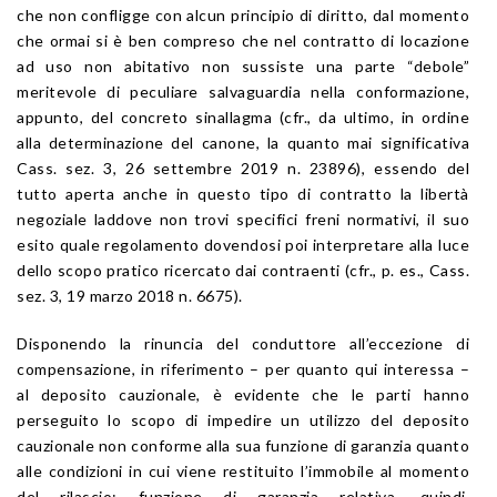
che non confligge con alcun principio di diritto, dal momento
che ormai si è ben compreso che nel contratto di locazione
ad uso non abitativo non sussiste una parte “debole”
meritevole di peculiare salvaguardia nella conformazione,
appunto, del concreto sinallagma (cfr., da ultimo, in ordine
alla determinazione del canone, la quanto mai significativa
Cass. sez. 3, 26 settembre 2019 n. 23896), essendo del
tutto aperta anche in questo tipo di contratto la libertà
negoziale laddove non trovi specifici freni normativi, il suo
esito quale regolamento dovendosi poi interpretare alla luce
dello scopo pratico ricercato dai contraenti (cfr., p. es., Cass.
sez. 3, 19 marzo 2018 n. 6675).
Disponendo la rinuncia del conduttore all’eccezione di
compensazione, in riferimento – per quanto qui interessa –
al deposito cauzionale, è evidente che le parti hanno
perseguito lo scopo di impedire un utilizzo del deposito
cauzionale non conforme alla sua funzione di garanzia quanto
alle condizioni in cui viene restituito l’immobile al momento
del rilascio: funzione di garanzia relativa, quindi,