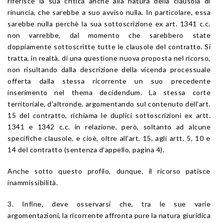
riferisce la sua critica anche alla natura della clausola di
rinuncia, che sarebbe a suo avviso nulla. In particolare, essa
sarebbe nulla perchè la sua sottoscrizione ex art. 1341 c.c.
non varrebbe, dal momento che sarebbero state
doppiamente sottoscritte tutte le clausole del contratto. Si
tratta, in realtà, di una questione nuova proposta nel ricorso,
non risultando dalla descrizione della vicenda processuale
offerta dalla stessa ricorrente un suo precedente
inserimento nel thema decidendum. La stessa corte
territoriale, d’altronde, argomentando sul contenuto dell’art.
15 del contratto, richiama le duplici sottoscrizioni ex artt.
1341 e 1342 c.c. in relazione, però, soltanto ad alcune
specifiche clausole, e cioè, oltre all’art. 15, agli artt. 5, 10 e
14 del contratto (sentenza d’appello, pagina 4).
Anche sotto questo profilo, dunque, il ricorso patisce
inammissibilità.
3. Infine, deve osservarsi che, tra le sue varie
argomentazioni, la ricorrente affronta pure la natura giuridica