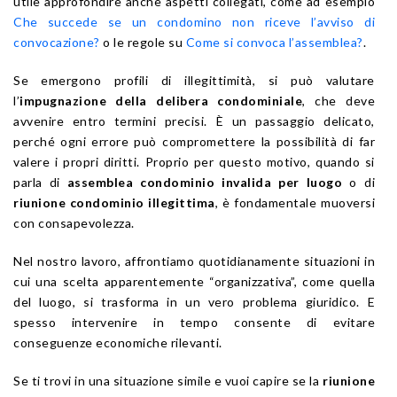
utile approfondire anche aspetti collegati, come ad esempio
Che succede se un condomino non riceve l’avviso di
convocazione?
o le regole su
Come si convoca l’assemblea?
.
Se emergono profili di illegittimità, si può valutare
l’
impugnazione della delibera condominiale
, che deve
avvenire entro termini precisi. È un passaggio delicato,
perché ogni errore può compromettere la possibilità di far
valere i propri diritti. Proprio per questo motivo, quando si
parla di
assemblea condominio invalida per luogo
o di
riunione condominio illegittima
, è fondamentale muoversi
con consapevolezza.
Nel nostro lavoro, affrontiamo quotidianamente situazioni in
cui una scelta apparentemente “organizzativa”, come quella
del luogo, si trasforma in un vero problema giuridico. E
spesso intervenire in tempo consente di evitare
conseguenze economiche rilevanti.
Se ti trovi in una situazione simile e vuoi capire se la
riunione