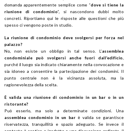
domanda apparentemente semplice come “
dove si tiene la
riunione di condominio
”, si nascondono dubbi molto
concreti. Riportiamo qui le risposte alle questioni che più
spesso ci vengono poste in studio.
La riunione di condominio deve svolgersi per forza nel
palazzo?
No, non esiste un obbligo in tal senso. L’
assemblea
condominiale può svolgersi anche fuori dall’edificio
,
purché il luogo sia indicato chiaramente nella convocazione e
sia idoneo a consentire la partecipazione dei condomini. Il
punto centrale non è la vicinanza assoluta, ma la
ragionevolezza della scelta.
È valida una riunione di condominio in un bar o in un
ristorante?
Può esserlo, ma solo a determinate condizioni. Una
assemblea condominio in un bar
è valida se garantisce
riservatezza, tranquillità e spazio adeguato. Se invece il
contesto è caotico o inadatto a una discussione ordinata, il