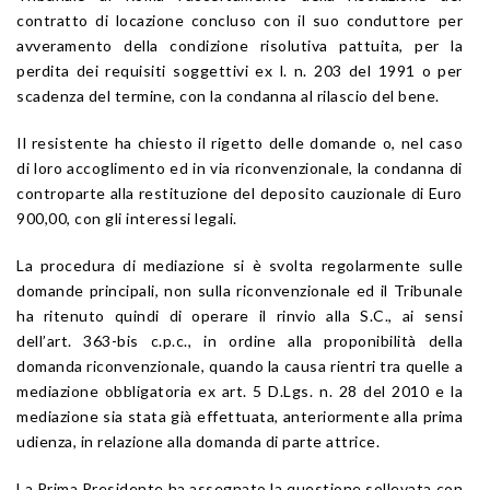
contratto di locazione concluso con il suo conduttore per
avveramento della condizione risolutiva pattuita, per la
perdita dei requisiti soggettivi ex l. n. 203 del 1991 o per
scadenza del termine, con la condanna al rilascio del bene.
Il resistente ha chiesto il rigetto delle domande o, nel caso
di loro accoglimento ed in via riconvenzionale, la condanna di
controparte alla restituzione del deposito cauzionale di Euro
900,00, con gli interessi legali.
La procedura di mediazione si è svolta regolarmente sulle
domande principali, non sulla riconvenzionale ed il Tribunale
ha ritenuto quindi di operare il rinvio alla S.C., ai sensi
dell’art. 363-bis c.p.c., in ordine alla proponibilità della
domanda riconvenzionale, quando la causa rientri tra quelle a
mediazione obbligatoria ex art. 5 D.Lgs. n. 28 del 2010 e la
mediazione sia stata già effettuata, anteriormente alla prima
udienza, in relazione alla domanda di parte attrice.
La Prima Presidente ha assegnato la questione sollevata con