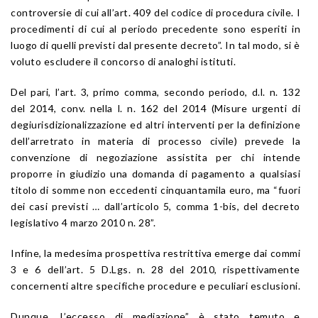
controversie di cui all’art. 409 del codice di procedura civile. I
procedimenti di cui al periodo precedente sono esperiti in
luogo di quelli previsti dal presente decreto”. In tal modo, si è
voluto escludere il concorso di analoghi istituti.
Del pari, l’art. 3, primo comma, secondo periodo, d.l. n. 132
del 2014, conv. nella l. n. 162 del 2014 (Misure urgenti di
degiurisdizionalizzazione ed altri interventi per la definizione
dell’arretrato in materia di processo civile) prevede la
convenzione di negoziazione assistita per chi intende
proporre in giudizio una domanda di pagamento a qualsiasi
titolo di somme non eccedenti cinquantamila euro, ma “fuori
dei casi previsti … dall’articolo 5, comma 1-bis, del decreto
legislativo 4 marzo 2010 n. 28”.
Infine, la medesima prospettiva restrittiva emerge dai commi
3 e 6 dell’art. 5 D.Lgs. n. 28 del 2010, rispettivamente
concernenti altre specifiche procedure e peculiari esclusioni.
Dunque, L’eccesso di mediazione” è stato temuto e