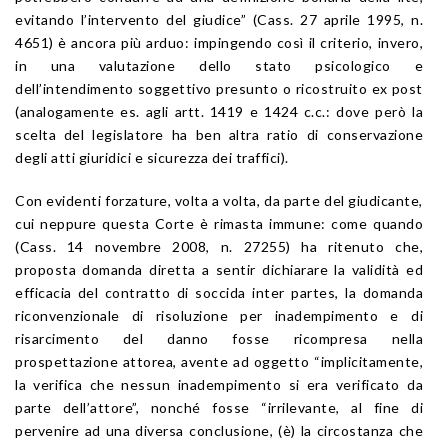
evitando l’intervento del giudice” (Cass. 27 aprile 1995, n.
4651) è ancora più arduo: impingendo così il criterio, invero,
in una valutazione dello stato psicologico e
dell’intendimento soggettivo presunto o ricostruito ex post
(analogamente es. agli artt. 1419 e 1424 c.c.: dove però la
scelta del legislatore ha ben altra ratio di conservazione
degli atti giuridici e sicurezza dei traffici).
Con evidenti forzature, volta a volta, da parte del giudicante,
cui neppure questa Corte è rimasta immune: come quando
(Cass. 14 novembre 2008, n. 27255) ha ritenuto che,
proposta domanda diretta a sentir dichiarare la validità ed
efficacia del contratto di soccida inter partes, la domanda
riconvenzionale di risoluzione per inadempimento e di
risarcimento del danno fosse ricompresa nella
prospettazione attorea, avente ad oggetto “implicitamente,
la verifica che nessun inadempimento si era verificato da
parte dell’attore”, nonché fosse “irrilevante, al fine di
pervenire ad una diversa conclusione, (è) la circostanza che