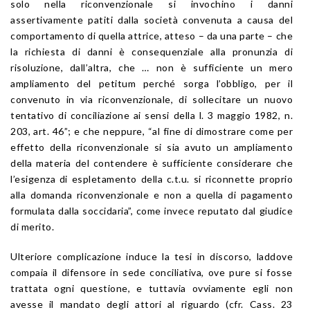
solo nella riconvenzionale si invochino i danni
assertivamente patiti dalla società convenuta a causa del
comportamento di quella attrice, atteso – da una parte – che
la richiesta di danni è consequenziale alla pronunzia di
risoluzione, dall’altra, che … non è sufficiente un mero
ampliamento del petitum perché sorga l’obbligo, per il
convenuto in via riconvenzionale, di sollecitare un nuovo
tentativo di conciliazione ai sensi della l. 3 maggio 1982, n.
203, art. 46”; e che neppure, “al fine di dimostrare come per
effetto della riconvenzionale si sia avuto un ampliamento
della materia del contendere è sufficiente considerare che
l’esigenza di espletamento della c.t.u. si riconnette proprio
alla domanda riconvenzionale e non a quella di pagamento
formulata dalla soccidaria”, come invece reputato dal giudice
di merito.
Ulteriore complicazione induce la tesi in discorso, laddove
compaia il difensore in sede conciliativa, ove pure si fosse
trattata ogni questione, e tuttavia ovviamente egli non
avesse il mandato degli attori al riguardo (cfr. Cass. 23