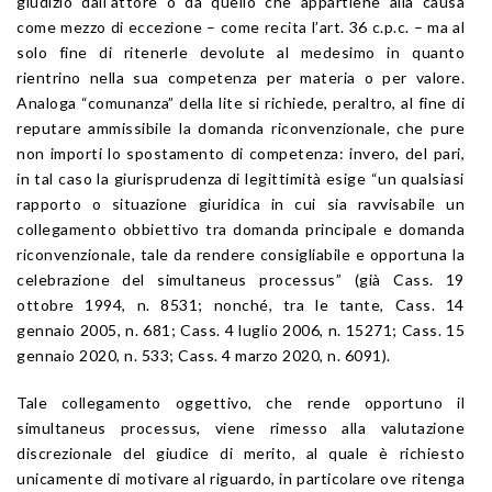
giudizio dall’attore o da quello che appartiene alla causa
come mezzo di eccezione – come recita l’art. 36 c.p.c. – ma al
solo fine di ritenerle devolute al medesimo in quanto
rientrino nella sua competenza per materia o per valore.
Analoga “comunanza” della lite si richiede, peraltro, al fine di
reputare ammissibile la domanda riconvenzionale, che pure
non importi lo spostamento di competenza: invero, del pari,
in tal caso la giurisprudenza di legittimità esige “un qualsiasi
rapporto o situazione giuridica in cui sia ravvisabile un
collegamento obbiettivo tra domanda principale e domanda
riconvenzionale, tale da rendere consigliabile e opportuna la
celebrazione del simultaneus processus” (già Cass. 19
ottobre 1994, n. 8531; nonché, tra le tante, Cass. 14
gennaio 2005, n. 681; Cass. 4 luglio 2006, n. 15271; Cass. 15
gennaio 2020, n. 533; Cass. 4 marzo 2020, n. 6091).
Tale collegamento oggettivo, che rende opportuno il
simultaneus processus, viene rimesso alla valutazione
discrezionale del giudice di merito, al quale è richiesto
unicamente di motivare al riguardo, in particolare ove ritenga