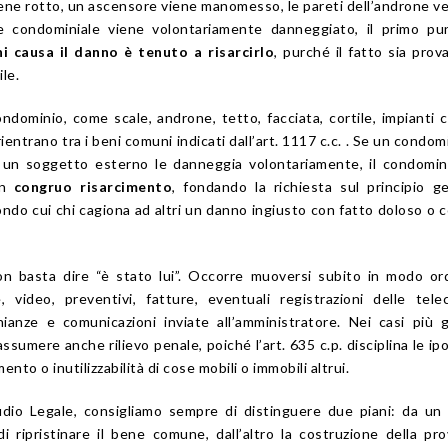
ne rotto, un ascensore viene manomesso, le pareti dell’androne 
 condominiale viene volontariamente danneggiato, il primo pu
hi causa il danno è tenuto a risarcirlo
, purché il fatto sia prova
le.
ndominio, come scale, androne, tetto, facciata, cortile, impianti 
entrano tra i beni comuni indicati dall’art. 1117 c.c. . Se un condom
o un soggetto esterno le danneggia volontariamente, il condomi
un
congruo risarcimento
, fondando la richiesta sul principio g
condo cui chi cagiona ad altri un danno ingiusto con fatto doloso o 
.
non basta dire “è stato lui”. Occorre muoversi subito in modo or
, video, preventivi, fatture, eventuali registrazioni delle tel
ianze e comunicazioni inviate all’amministratore. Nei casi più gr
umere anche rilievo penale, poiché l’art. 635 c.p. disciplina le ipo
nto o inutilizzabilità di cose mobili o immobili altrui.
io Legale, consigliamo sempre di distinguere due piani: da un 
i ripristinare il bene comune, dall’altro la costruzione della pr