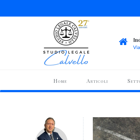
In
Via
Home
Articoli
Sett