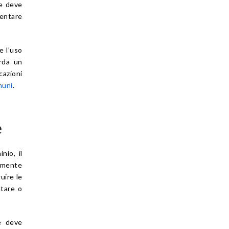
le deve
entare
e l’uso
arda un
azioni
muni
.
e
nio, il
camente
uire le
ntare o
e deve