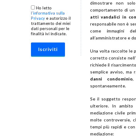
dimostrare non sol
Ho letto
comportamento di un s
l’informativa sulla
atti vandalici in co
Privacy
e autorizzo il
trattamento dei miei
responsabile non è se
dati personali per le
come immagini dell
finalità ivi indicate.
all’amministratore e d
Una volta raccolte le p
corretto consiste nell
richiede il risarcimen
semplice avviso, ma 
danni condominio
,
spontaneamente.
Se il soggetto respon
ulteriore. In ambito
mediazione civile pri
molte controversie, c
tempi più rapidi e co
mediazione: