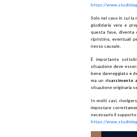
https://www.studiolega
Solo nel caso in cui l
giudiziaria vera e pro
questa fase, diventa c
ripristino, eventuali 
nesso causale.
È importante sottoli
situazione deve essere
bene danneggiato e de
ma un
risarcimento 
situazione originaria 
In molti casi, rivolge
impostare correttament
necessario il supporto
https://www.studioleg