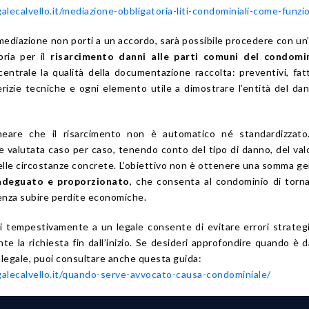
lecalvello.it/mediazione-obbligatoria-liti-condominiali-come-funzi
a mediazione non porti a un accordo, sarà possibile procedere con un
pria per il
risarcimento danni alle parti comuni del condomi
entrale la qualità della documentazione raccolta: preventivi, fat
perizie tecniche e ogni elemento utile a dimostrare l’entità del dan
neare che il risarcimento non è automatico né standardizzato
 valutata caso per caso, tenendo conto del tipo di danno, del val
lle circostanze concrete. L’obiettivo non è ottenere una somma ge
adeguato e proporzionato
, che consenta al condominio di torna
senza subire perdite economiche.
rsi tempestivamente a un legale consente di evitare errori strategi
e la richiesta fin dall’inizio. Se desideri approfondire quando è 
 legale, puoi consultare anche questa guida:
alecalvello.it/quando-serve-avvocato-causa-condominiale/