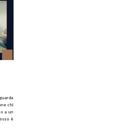
guarda
one chi
 o a un
pesso è