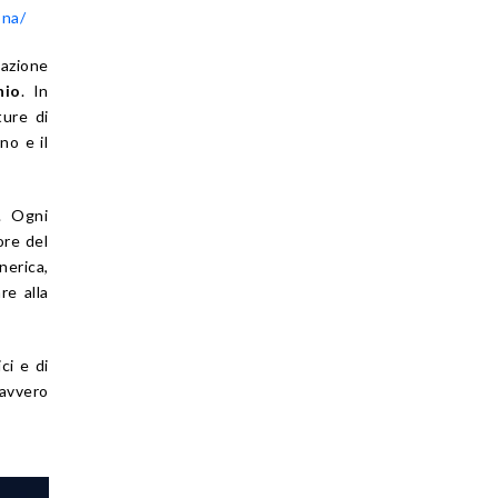
ona/
’azione
nio
. In
ture di
no e il
. Ogni
ore del
nerica,
re alla
ci e di
davvero