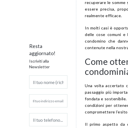
recuperare le somme s
essere precisa, prop
realmente efficace.
In molti casi è opport
delle cose comuni e 
condomino che danneg
Resta
contenute nella nostr
aggiornato!
Come otten
Iscriviti alla
Newsletter
condominial
Una volta accertato c
passaggio più importa
fondata e sostenibile.
condizioni per otten
compromettere l’esito
Il primo aspetto da 