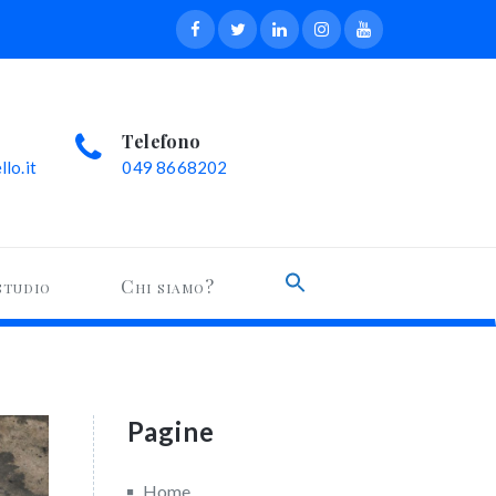
Telefono
lo.it
049 8668202
Search
studio
Chi siamo?
for:
Search Button
Pagine
Home