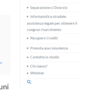
Separazione o Divorzio
Infortunistica stradale:
assistenza legale per ottenere il
congruo risarcimento
Recupero Crediti
Prenota una consulenza
Contatta lo studio
 e
Chi siamo?
Webinar
Search
uni
for:
Search Button