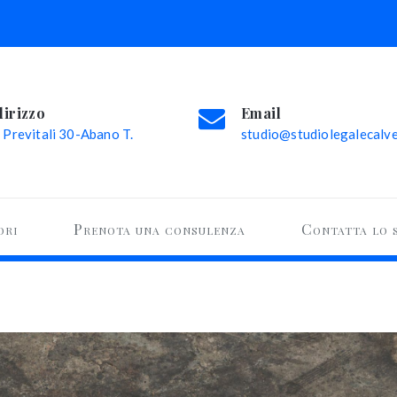
dirizzo
Email
 Previtali 30-Abano T.
studio@studiolegalecalvel
ori
Prenota una consulenza
Contatta lo 