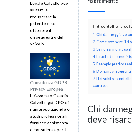
risarcimento
Legale Calvello può
aiutarti a
recuperare la
patente e ad
Indice dell'artico
ottenere il
1
Chi danneggia volont
dissequestro del
2
Come ottenere il ris
veicolo.
3
Se non si individua i
4
Il ruolo dell’ammini
5
Esempio pratico rea
6
Domande frequenti s
7
Hai subito danni all
Consulenza GDPR
concreto
Privacy Europea
L’ Avvocato Claudio
Calvello, già DPO di
Chi danneg
numerose aziende e
studi professionali,
deve risarc
fornisce assistenza
e consulenza per il