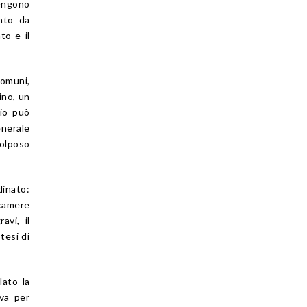
vengono
nto da
to e il
comuni,
ino, un
nio può
enerale
colposo
dinato:
ecamere
avi, il
tesi di
lato la
ova per