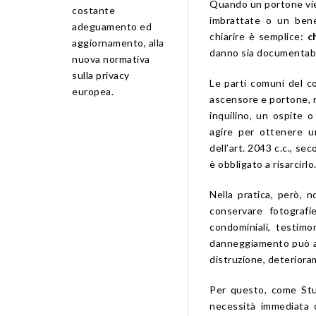
Quando un portone vie
costante
imbrattate o un bene
adeguamento ed
chiarire è semplice:
c
aggiornamento, alla
danno sia documentabi
nuova normativa
sulla privacy
Le parti comuni del co
europea.
ascensore e portone, ri
inquilino, un ospite 
agire per ottenere 
dell’art. 2043 c.c., se
è obbligato a risarcirlo
Nella pratica, però, 
conservare fotografie
condominiali, testimon
danneggiamento può ass
distruzione, deteriorame
Per questo, come Stud
necessità immediata d