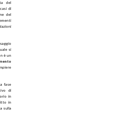
ta del
casi di
one del
lementi
azioni
ssaggio
quale si
on è un
imento
mpiere
na fase
ivo di
orio in
itto in
a sulla