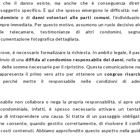
o che il danno esiste, ma anche che è conseguenza diret
oggetto specifico. È qui che spesso emergono le difficoltà: nei 
ndominio
o di
danni volontari alle parti comuni
, l’individuazi
mpre immediata. Per questo motivo, assumono un ruolo decisivo e
e telecamere, testimonianze di altri condomini, segnal
ocumentazione fotografica dettagliata.
rove, è necessario formalizzare la richiesta. In ambito legale, il pa
’invio di una
diffida al condomino responsabile dei danni
, nella 
to delle somme necessarie per il ripristino. Questa comunicazione n
rappresenta il primo vero atto per ottenere un
congruo risarc
 perché mette il responsabile nelle condizioni di ade
sabile non collabora o nega la propria responsabilità, si apre u
 condominiale, infatti, è spesso necessario attivare un tentat
ma di intraprendere una causa. Si tratta di un passaggio obbligat
he consente, quando gestito correttamente, di risolvere il confl
n costi contenuti. Abbiamo approfondito questo aspetto nella guid