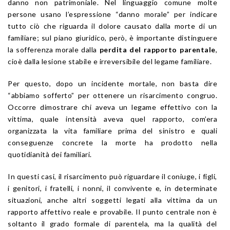
danno non patrimoniale. Nel linguaggio comune molte
persone usano l’espressione “danno morale” per indicare
tutto ciò che riguarda il dolore causato dalla morte di un
familiare; sul piano giuridico, però, è importante distinguere
la sofferenza morale dalla
perdita del rapporto parentale
,
cioè dalla lesione stabile e irreversibile del legame familiare.
Per questo, dopo un incidente mortale, non basta dire
“abbiamo sofferto” per ottenere un risarcimento congruo.
Occorre dimostrare chi aveva un legame effettivo con la
vittima, quale intensità aveva quel rapporto, com’era
organizzata la vita familiare prima del sinistro e quali
conseguenze concrete la morte ha prodotto nella
quotidianità dei familiari.
In questi casi, il risarcimento può riguardare il coniuge, i figli,
i genitori, i fratelli, i nonni, il convivente e, in determinate
situazioni, anche altri soggetti legati alla vittima da un
rapporto affettivo reale e provabile. Il punto centrale non è
soltanto il grado formale di parentela, ma la qualità del