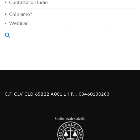
Contatta lo studio
Chi siamo?
Webinar
Search
for:
Search Button
C.F. CLV CLD 65B22 A001 L | P.I. 03460130283