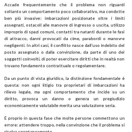
Accade frequentemente che il problema non riguardi
soltanto un comportamento poco collaborativo, ma condotte
ben più invasive: imbarcazioni posizionate oltre i limiti
assegnati, ostacoli alle manovre di ingresso o uscita, utilizzo
improprio di spazi comuni, contatti tra natanti durante le fasi
di attracco, danni provocati da cime, parabordi o manovre
negligenti. In altri casi, il conflitto nasce dall’uso indebito del
posto assegnato o dalla convinzione, da parte di uno dei
soggetti coinvolti, di poter esercitare diritti che in realtà non
trovano fondamento contrattuale o regolamentare.
Da un punto di vista giuridico, la distinzione fondamentale è
questa: non ogni litigio tra proprietari di imbarcazioni ha
rilievo legale, ma ogni comportamento che incide su un
diritto, provoca un danno o genera un pregiudizio
economicamente valutabile merita una valutazione seria.
È proprio in questa fase che molte persone commettono un
errore: attendere troppo, nella convinzione che il problema si
risolva spontaneamente.