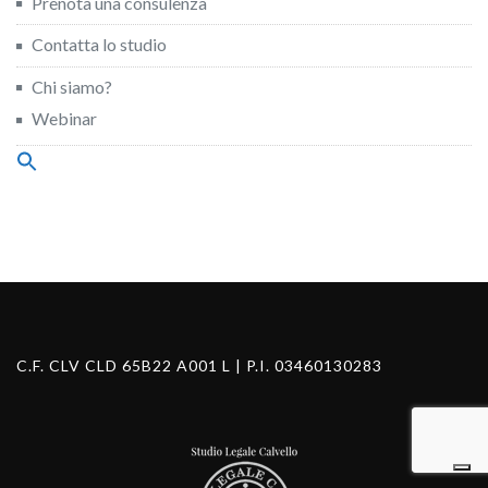
Prenota una consulenza
Contatta lo studio
Chi siamo?
Webinar
Search
for:
Search Button
C.F. CLV CLD 65B22 A001 L | P.I. 03460130283