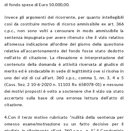
di fondo spese di Euro 50.000,00.
Invece gli argomenti del ricorrente, per quanto intellegibili
così da costituire motivo di ricorso ammissibile ex art. 366
c.p.c., non sono volti a censurare in modo ammissibile la
sentenza impugnata per avere ritenuto che il vizio relativo
all’omessa indicazione all’ordine del giorno della questione
relativa all’accantonamento del fondo fosse stato dedotto
nell’atto di citazione. La rilevazione e interpretazione del
contenuto della domanda è attività riservata al giudice di
merito ed è sindacabile in sede di legittimità ove si risolva in
uno dei vizi di cui all’art. 360 c.p.c., comma 1, nn. 3, 4 e 5
(Cass. Sez. 2 10-6-2020 n. 11103 Rv. 658078-01) e nessuno
dei motivi proposti è volto a sostenere che il vizio sia stato
accertato sulla base di una erronea lettura dell’atto di
citazione.
4.Con il terzo motivo rubricato “nullità della sentenza per
omesso esame/motivazione su un fatto decisivo per il
giudizio, in riferimento all’art. 360 c.p.c., n. 5” il Condominio