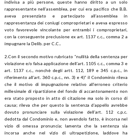
indivisa a più persone, queste hanno diritto a un solo
rappresentante nell’assemblea, per cui era pacifico che B.B.
aveva presenziato e partecipato all’assemblea in
rappresentanza dei coniugi comproprietari e aveva espresso
voto favorevole vincolante per entrambi i comproprietari,
con la conseguente preclusione ex art. 1137 c.c., comma 2 a
impugnare la Delib. per C.C..
2.Con il secondo motivo rubricato “nullità della sentenza per
violazione e/o falsa applicazione dell’art. 1105 c.c., comma 3 e
art. 1137 c.c., nonchè degli artt. 112, 189 e 345 c.p.c., in
riferimento all’art. 360 c.p.c., nn. 3) e 4)” il Condominio rileva
che il motivo di impugnazione relativo all’erroneo criterio
millesimale di ripartizione del fondo di accantonamento non
era stato proposto in atto di citazione ma solo in corso di
causa; rileva che per questo la sentenza d’appello avrebbe
dovuto pronunciare sulla violazione dell’art. 112 c.p.c.
dedotta dal Condominio e, non avendolo fatto, è incorsa nel
vizio di omessa pronuncia; lamenta che la sentenza sia
incorsa anche nel vizio di ultrapetizione, laddove ha