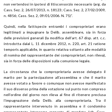
non vertendosi in ipotesi di litisconsorzio necessario (arg. da
Cass. Sez. 2, 26/07/2013, n. 18123; Cass. Sez. 2, 27/02/2009,
n. 4856; Cass. Sez. 2, 09/01/2006. N. 75)”.
Quindi, nella fattispecie entrambi i comproprietari erano
legittimati a impugnare la Delib. assembleare, sia in forza
delle previsioni generali (la modifica dell’art. 67 disp. att. c.c.
introdotta dalal L. 11 dicembre 2012, n. 220, art. 21 ratione
temporis applicabile, in quanto relativa soltanto alle modalità
di nomina del rappresentante dei comproprietari, non rileva),
sia in forza delle disposizioni sulla comunione legale.
La circostanza che la comproprietaria avesse delegato il
marito per la partecipazione all’assemblea e che il marito
avesse votato a favore o comunque non avesse manifestato
il suo dissenso prima della votazione sul punto non compreso
nell’ordine del giorno non rileva al fine di ritenere preclusa
l’impugnazione della Delib. alla comproprietaria. Tra il
rappresentante intervenuto in assemblea e il condomino
rappresentato intercorre rapporto di mandato (cfr. Cass.