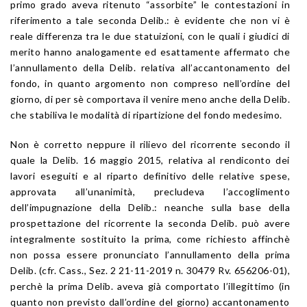
primo grado aveva ritenuto “assorbite” le contestazioni in
riferimento a tale seconda Delib.: è evidente che non vi è
reale differenza tra le due statuizioni, con le quali i giudici di
merito hanno analogamente ed esattamente affermato che
l’annullamento della Delib. relativa all’accantonamento del
fondo, in quanto argomento non compreso nell’ordine del
giorno, di per sè comportava il venire meno anche della Delib.
che stabiliva le modalità di ripartizione del fondo medesimo.
Non è corretto neppure il rilievo del ricorrente secondo il
quale la Delib. 16 maggio 2015, relativa al rendiconto dei
lavori eseguiti e al riparto definitivo delle relative spese,
approvata all’unanimità, precludeva l’accoglimento
dell’impugnazione della Delib.: neanche sulla base della
prospettazione del ricorrente la seconda Delib. può avere
integralmente sostituito la prima, come richiesto affinchè
non possa essere pronunciato l’annullamento della prima
Delib. (cfr. Cass., Sez. 2 21-11-2019 n. 30479 Rv. 656206-01),
perchè la prima Delib. aveva già comportato l’illegittimo (in
quanto non previsto dall’ordine del giorno) accantonamento