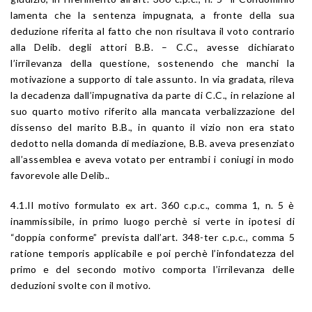
lamenta che la sentenza impugnata, a fronte della sua
deduzione riferita al fatto che non risultava il voto contrario
alla Delib. degli attori B.B. – C.C., avesse dichiarato
l’irrilevanza della questione, sostenendo che manchi la
motivazione a supporto di tale assunto. In via gradata, rileva
la decadenza dall’impugnativa da parte di C.C., in relazione al
suo quarto motivo riferito alla mancata verbalizzazione del
dissenso del marito B.B., in quanto il vizio non era stato
dedotto nella domanda di mediazione, B.B. aveva presenziato
all’assemblea e aveva votato per entrambi i coniugi in modo
favorevole alle Delib..
4.1.Il motivo formulato ex art. 360 c.p.c., comma 1, n. 5 è
inammissibile, in primo luogo perchè si verte in ipotesi di
“doppia conforme” prevista dall’art. 348-ter c.p.c., comma 5
ratione temporis applicabile e poi perchè l’infondatezza del
primo e del secondo motivo comporta l’irrilevanza delle
deduzioni svolte con il motivo.