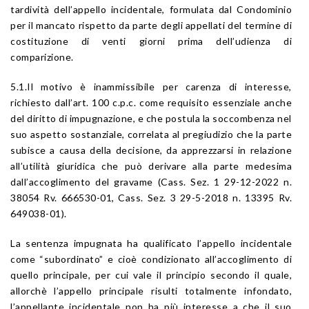
tardività dell’appello incidentale, formulata dal Condominio
per il mancato rispetto da parte degli appellati del termine di
costituzione di venti giorni prima dell’udienza di
comparizione.
5.1.Il motivo è inammissibile per carenza di interesse,
richiesto dall’art. 100 c.p.c. come requisito essenziale anche
del diritto di impugnazione, e che postula la soccombenza nel
suo aspetto sostanziale, correlata al pregiudizio che la parte
subisce a causa della decisione, da apprezzarsi in relazione
all’utilità giuridica che può derivare alla parte medesima
dall’accoglimento del gravame (Cass. Sez. 1 29-12-2022 n.
38054 Rv. 666530-01, Cass. Sez. 3 29-5-2018 n. 13395 Rv.
649038-01).
La sentenza impugnata ha qualificato l’appello incidentale
come “subordinato” e cioè condizionato all’accoglimento di
quello principale, per cui vale il principio secondo il quale,
allorchè l’appello principale risulti totalmente infondato,
l’appellante incidentale non ha più interesse a che il suo