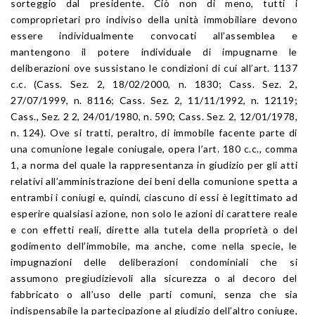
sorteggio dal presidente. Ciò non di meno, tutti i
comproprietari pro indiviso della unità immobiliare devono
essere individualmente convocati all’assemblea e
mantengono il potere individuale di impugnarne le
deliberazioni ove sussistano le condizioni di cui all’art. 1137
c.c. (Cass. Sez. 2, 18/02/2000, n. 1830; Cass. Sez. 2,
27/07/1999, n. 8116; Cass. Sez. 2, 11/11/1992, n. 12119;
Cass., Sez. 2 2, 24/01/1980, n. 590; Cass. Sez. 2, 12/01/1978,
n. 124). Ove si tratti, peraltro, di immobile facente parte di
una comunione legale coniugale, opera l’art. 180 c.c., comma
1, a norma del quale la rappresentanza in giudizio per gli atti
relativi all’amministrazione dei beni della comunione spetta a
entrambi i coniugi e, quindi, ciascuno di essi è legittimato ad
esperire qualsiasi azione, non solo le azioni di carattere reale
e con effetti reali, dirette alla tutela della proprietà o del
godimento dell’immobile, ma anche, come nella specie, le
impugnazioni delle deliberazioni condominiali che si
assumono pregiudizievoli alla sicurezza o al decoro del
fabbricato o all’uso delle parti comuni, senza che sia
indispensabile la partecipazione al giudizio dell’altro coniuge,