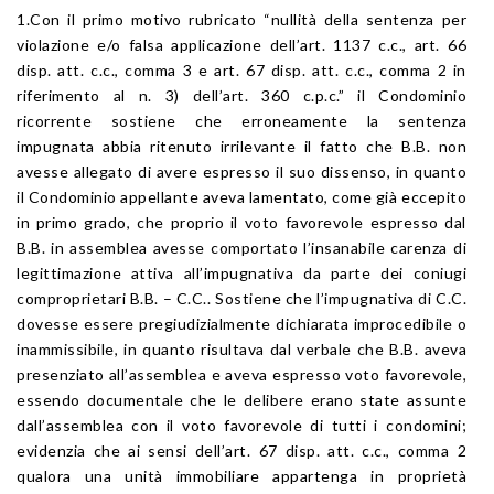
1.Con il primo motivo rubricato “nullità della sentenza per
violazione e/o falsa applicazione dell’art. 1137 c.c., art. 66
disp. att. c.c., comma 3 e art. 67 disp. att. c.c., comma 2 in
riferimento al n. 3) dell’art. 360 c.p.c.” il Condominio
ricorrente sostiene che erroneamente la sentenza
impugnata abbia ritenuto irrilevante il fatto che B.B. non
avesse allegato di avere espresso il suo dissenso, in quanto
il Condominio appellante aveva lamentato, come già eccepito
in primo grado, che proprio il voto favorevole espresso dal
B.B. in assemblea avesse comportato l’insanabile carenza di
legittimazione attiva all’impugnativa da parte dei coniugi
comproprietari B.B. – C.C.. Sostiene che l’impugnativa di C.C.
dovesse essere pregiudizialmente dichiarata improcedibile o
inammissibile, in quanto risultava dal verbale che B.B. aveva
presenziato all’assemblea e aveva espresso voto favorevole,
essendo documentale che le delibere erano state assunte
dall’assemblea con il voto favorevole di tutti i condomini;
evidenzia che ai sensi dell’art. 67 disp. att. c.c., comma 2
qualora una unità immobiliare appartenga in proprietà