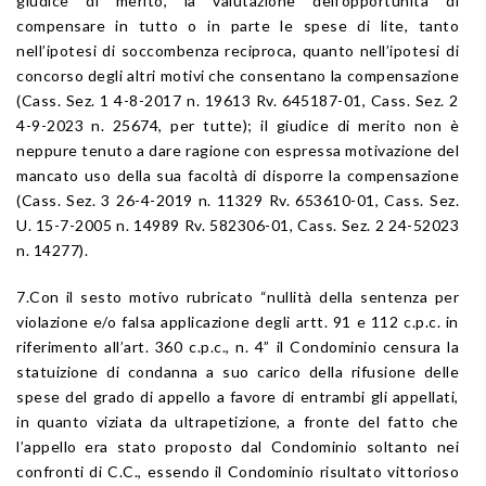
giudice di merito, la valutazione dell’opportunità di
compensare in tutto o in parte le spese di lite, tanto
nell’ipotesi di soccombenza reciproca, quanto nell’ipotesi di
concorso degli altri motivi che consentano la compensazione
(Cass. Sez. 1 4-8-2017 n. 19613 Rv. 645187-01, Cass. Sez. 2
4-9-2023 n. 25674, per tutte); il giudice di merito non è
neppure tenuto a dare ragione con espressa motivazione del
mancato uso della sua facoltà di disporre la compensazione
(Cass. Sez. 3 26-4-2019 n. 11329 Rv. 653610-01, Cass. Sez.
U. 15-7-2005 n. 14989 Rv. 582306-01, Cass. Sez. 2 24-52023
n. 14277).
7.Con il sesto motivo rubricato “nullità della sentenza per
violazione e/o falsa applicazione degli artt. 91 e 112 c.p.c. in
riferimento all’art. 360 c.p.c., n. 4” il Condominio censura la
statuizione di condanna a suo carico della rifusione delle
spese del grado di appello a favore di entrambi gli appellati,
in quanto viziata da ultrapetizione, a fronte del fatto che
l’appello era stato proposto dal Condominio soltanto nei
confronti di C.C., essendo il Condominio risultato vittorioso