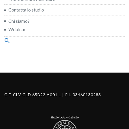
Contatta lo studio
Chi siamo?
Webinar
Search
for:
Search Button
C.F. CLV CLD 65B22 A001 L | P.I. 03460130283