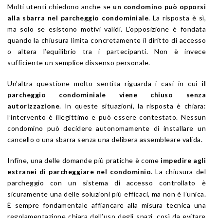
Molti utenti chiedono anche se
un condomino può opporsi
alla sbarra nel parcheggio condominiale
. La risposta è sì,
ma solo se esistono motivi validi. L’opposizione è fondata
quando la chiusura limita concretamente il diritto di accesso
o altera l’equilibrio tra i partecipanti. Non è invece
sufficiente un semplice dissenso personale.
Un’altra questione molto sentita riguarda i casi in cui
il
parcheggio condominiale viene chiuso senza
autorizzazione
. In queste situazioni, la risposta è chiara:
l’intervento è illegittimo e può essere contestato. Nessun
condomino può decidere autonomamente di installare un
cancello o una sbarra senza una delibera assembleare valida.
Infine, una delle domande più pratiche è come
impedire agli
estranei di parcheggiare nel condominio
. La chiusura del
parcheggio con un sistema di accesso controllato è
sicuramente una delle soluzioni più efficaci, ma non è l’unica.
È sempre fondamentale affiancare alla misura tecnica una
regolamentazione chiara dell’uso degli spazi, così da evitare