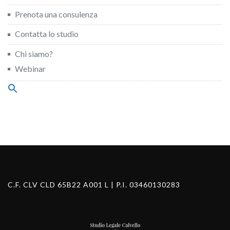
Prenota una consulenza
Contatta lo studio
Chi siamo?
Webinar
Search
for:
Search Button
C.F. CLV CLD 65B22 A001 L | P.I. 03460130283