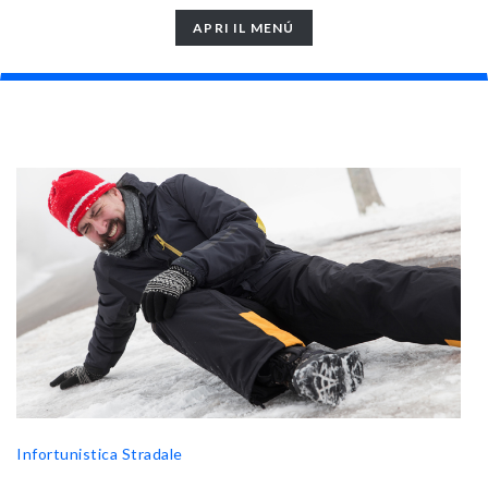
TOGGLE
APRI IL MENÚ
NAVIGATION
Infortunistica Stradale