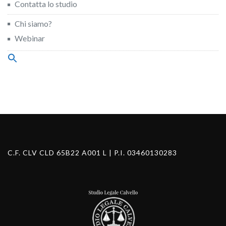
Contatta lo studio
Chi siamo?
Webinar
Search
for:
Search Button
C.F. CLV CLD 65B22 A001 L | P.I. 03460130283