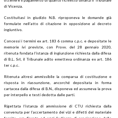
ottenere il pagamento di quanto richiesto dinanzi il Tribunale
di Vicenza.
Costituitasi in giudizio N.B. riproponeva le domande già
formulate nell’atto di citazione in opposizione al decreto
ingiuntivo.
Concessi i termini ex art. 183 6 comma c.p.c. e depositate le
memorie ivi previste, con Provv. del 28 gennaio 2020,
ritenuta fondata l’istanza di ingiunzione richiesta dalla difesa
di B.L. Srl, il Tribunale adito emetteva ordinanza ex art. 186
ter c.p.c.
Ritenuta altresì ammissibile la comparsa di costituzione e
risposta in riassunzione, ancorché depositata in forma
cartacea dalla difesa di B.N., disponeva ed assumeva la prova
per interpello e testi dedotta dalle parti.
Rigettata l’istanza di ammissione di CTU richiesta dalla
convenuta per l’accertamento dei vizi e difetti del materiale