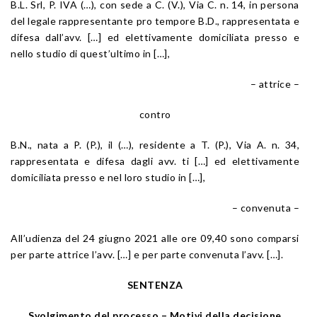
B.L. Srl, P. IVA (…), con sede a C. (V.), Via C. n. 14, in persona
del legale rappresentante pro tempore B.D., rappresentata e
difesa dall’avv. […] ed elettivamente domiciliata presso e
nello studio di quest’ultimo in […],
– attrice –
contro
B.N., nata a P. (P.), il (…), residente a T. (P.), Via A. n. 34,
rappresentata e difesa dagli avv. ti […] ed elettivamente
domiciliata presso e nel loro studio in […],
– convenuta –
All’udienza del 24 giugno 2021 alle ore 09,40 sono comparsi
per parte attrice l’avv. […] e per parte convenuta l’avv. […].
SENTENZA
Svolgimento del processo – Motivi della decisione