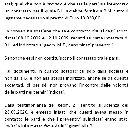
atti; quel che non è provato è che tra le parti sia intercorso
un contratto per il quale B.L. avrebbe fornito a B.N. tutto il
legname necessario al prezzo di Euro 18.028,00.
La convenuta sostiene che tale contratto risulti dagli scritti
datati 08.10.2009 e 12.10.2009, redatti su carta intestata di
B.L. ed indirizzati al geom. M.Z., denominati preventivi.
Senonché essi non costituiscono il contratto tra le parti.
Tali documenti, in quanto sottoscritti solo dalla società e
non dalla B. e non alla stessa indirizzati, anche se da questa
accettati, di per sé, non provano l’incontro delle volontà
delle parti nei termini indicati.
Dalla testimonianza del geom. Z., sentito all’udienza del
28.09.2020, è emerso infatti che questi aveva messo in
contatto le parti e che i preventivi suindicati erano stati
inviati a lui a mezzo fax e da lui “girati” alla B..