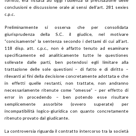
fornito, era fissata ad oggi l’udienza di precisazione delle
conclusioni e discussione orale ai sensi dell’art. 281 sexies
c.p.c.
Preliminarmente si osserva che per consolidata
giurisprudenza della S.C. il giudice, nel motivare
“concisamente” la sentenza secondo i dettami di cui all’art.
118 disp. att. c.p.c., non è affatto tenuto ad esaminare
specificamente ed analiticamente tutte le questiones
sollevate dalle parti, ben potendosi egli limitare alla
trattazione delle sole questioni – di fatto e di diritto –
rilevanti ai fini della decisione concretamente adottata e che
in effetti quelle restanti, non trattate, non andranno
necessariamente ritenute come “omesse” – per effetto di
error in procedendo – ben potendo esse risultare
semplicemente assorbite (ovvero superate) per
incompatibilità logico-giuridica con quanto concretamente
ritenuto provato dal giudicante.
La controversia riguarda il contratto intercorso tra la società