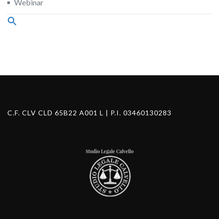
Webinar
Search
for:
Search Button
C.F. CLV CLD 65B22 A001 L | P.I. 03460130283