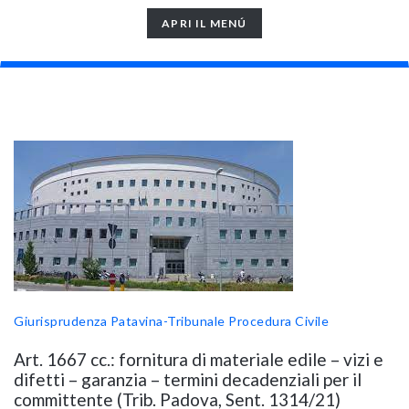
TOGGLE
APRI IL MENÚ
NAVIGATION
Giurisprudenza Patavina-Tribunale
Procedura Civile
Art. 1667 cc.: fornitura di materiale edile – vizi e
difetti – garanzia – termini decadenziali per il
committente (Trib. Padova, Sent. 1314/21)