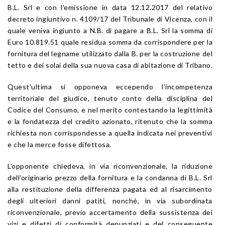
B.L. Srl e con l’emissione in data 12.12.2017 del relativo
decreto ingiuntivo n. 4109/17 del Tribunale di Vicenza, con il
quale veniva ingiunto a N.B. di pagare a B.L. Srl la somma di
Euro 10.819.51 quale residua somma da corrispondere per la
fornitura del legname utilizzato dalla B. per la costruzione del
tetto e dei solai della sua nuova casa di abitazione di Tribano.
Quest’ultima si opponeva eccependo l’incompetenza
territoriale del giudice, tenuto conto della disciplina del
Codice del Consumo, e nel merito contestando la legittimità
e la fondatezza del credito azionato, ritenuto che la somma
richiesta non corrispondesse a quella indicata nei preventivi
e che la merce fosse difettosa.
L’opponente chiedeva, in via riconvenzionale, la riduzione
dell’originario prezzo della fornitura e la condanna di B.L. Srl
alla restituzione della differenza pagata ed al risarcimento
degli ulteriori danni patiti, nonché, in via subordinata
riconvenzionale, previo accertamento della sussistenza dei
vizi e difetti di conformità denunziati e del conseguente