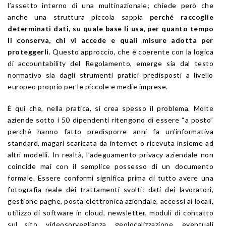
l’assetto interno di una multinazionale; chiede però che
anche una struttura piccola sappia
perché raccoglie
determinati dati, su quale base li usa, per quanto tempo
li conserva, chi vi accede e quali misure adotta per
proteggerli
. Questo approccio, che è coerente con la logica
di accountability del Regolamento, emerge sia dal testo
normativo sia dagli strumenti pratici predisposti a livello
europeo proprio per le piccole e medie imprese.
È qui che, nella pratica, si crea spesso il problema. Molte
aziende sotto i 50 dipendenti ritengono di essere “a posto”
perché hanno fatto predisporre anni fa un’informativa
standard, magari scaricata da internet o ricevuta insieme ad
altri modelli. In realtà, l’adeguamento privacy aziendale non
coincide mai con il semplice possesso di un documento
formale. Essere conformi significa prima di tutto avere una
fotografia reale dei trattamenti svolti: dati dei lavoratori,
gestione paghe, posta elettronica aziendale, accessi ai locali,
utilizzo di software in cloud, newsletter, moduli di contatto
sul sito, videosorveglianza, geolocalizzazione, eventuali