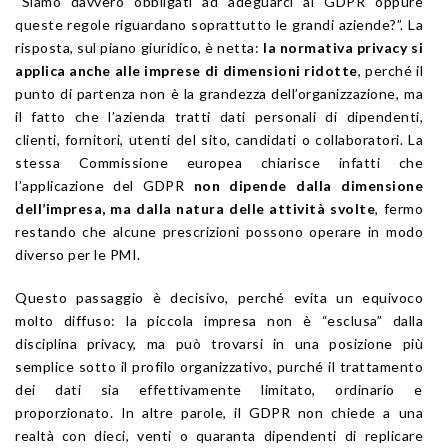
“Siamo davvero obbligati ad adeguarci al GDPR oppure
queste regole riguardano soprattutto le grandi aziende?”. La
risposta, sul piano giuridico, è netta:
la normativa privacy si
applica anche alle imprese di dimensioni ridotte
, perché il
punto di partenza non è la grandezza dell’organizzazione, ma
il fatto che l’azienda tratti dati personali di dipendenti,
clienti, fornitori, utenti del sito, candidati o collaboratori. La
stessa Commissione europea chiarisce infatti che
l’applicazione del GDPR
non dipende dalla dimensione
dell’impresa, ma dalla natura delle attività svolte
, fermo
restando che alcune prescrizioni possono operare in modo
diverso per le PMI.
Questo passaggio è decisivo, perché evita un equivoco
molto diffuso: la piccola impresa non è “esclusa” dalla
disciplina privacy, ma può trovarsi in una posizione più
semplice sotto il profilo organizzativo, purché il trattamento
dei dati sia effettivamente limitato, ordinario e
proporzionato. In altre parole, il GDPR non chiede a una
realtà con dieci, venti o quaranta dipendenti di replicare