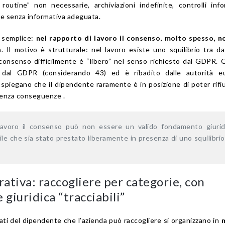
i routine” non necessarie, archiviazioni indefinite, controlli info
 e senza informativa adeguata.
è semplice:
nel rapporto di lavoro il consenso, molto spesso, n
a
. Il motivo è strutturale: nel lavoro esiste uno squilibrio tra d
l consenso difficilmente è “libero” nel senso richiesto dal GDPR.
o dal GDPR (considerando 43) ed è ribadito dalle autorità e
iegano che il dipendente raramente è in posizione di poter rifi
senza conseguenze .
lavoro il consenso può non essere un valido fondamento giurid
le che sia stato prestato liberamente in presenza di uno squilibrio
rativa: raccogliere per categorie, con
e giuridica “tracciabili”
 dati del dipendente che l’azienda può raccogliere si organizzano in