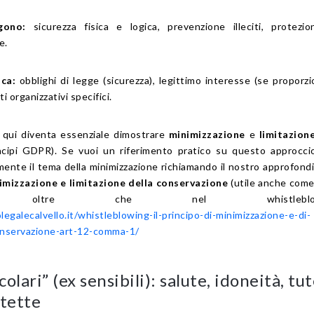
gono:
sicurezza fisica e logica, prevenzione illeciti, protezi
e.
ica:
obblighi di legge (sicurezza), legittimo interesse (se proporzi
 organizzativi specifici.
qui diventa essenziale dimostrare
minimizzazione
e
limitazion
ncipi GDPR). Se vuoi un riferimento pratico su questo approcci
mente il tema della minimizzazione richiamando il nostro approfon
nimizzazione e limitazione della conservazione
(utile anche come
tiva, oltre che nel whistleblowi
egalecalvello.it/whistleblowing-il-principo-di-minimizzazione-e-di-
conservazione-art-12-comma-1/
colari” (ex sensibili): salute, idoneità, tut
tette