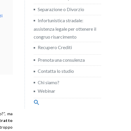
Separazione o Divorzio
di
Infortunistica stradale:
assistenza legale per ottenere il
congruo risarcimento
e
Recupero Crediti
Prenota una consulenza
Contatta lo studio
Chi siamo?
Webinar
Search
for:
Search Button
o?”, ma
tratto
 troppo