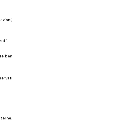
azioni,
nti.
(se ben
servati
nterne,