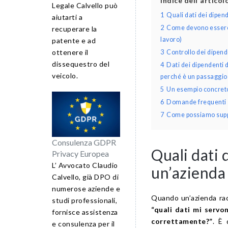
Indice dell'artico
Legale Calvello può
1
Quali dati dei dipen
aiutarti a
2
Come devono essere g
recuperare la
lavoro)
patente e ad
ottenere il
3
Controllo dei dipende
dissequestro del
4
Dati dei dipendenti 
veicolo.
perché è un passaggio 
5
Un esempio concreto 
6
Domande frequenti s
7
Come possiamo supp
Consulenza GDPR
Quali dati 
Privacy Europea
L’ Avvocato Claudio
un’azienda 
Calvello, già DPO di
numerose aziende e
Quando un’azienda rac
studi professionali,
“quali dati mi servo
fornisce assistenza
correttamente?”
. È 
e consulenza per il