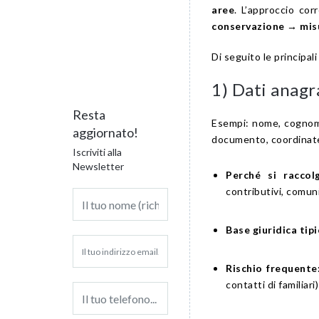
aree
. L’approccio cor
conservazione → misu
Di seguito le principali
1) Dati anagra
Resta
Esempi: nome, cognome,
aggiornato!
documento, coordinate
Iscriviti alla
Newsletter
Perché si raccol
contributivi, comuni
Base giuridica tipi
Rischio frequente
contatti di familiari