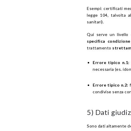
Esempi: certificati med
legge 104, talvolta a
sanitari).
Qui serve un livello 
specifica condizione
trattamento
strettam
Errore tipico n.1:
necessaria (es. idon
Errore tipico n.2:
f
condivise senza con
5) Dati giudiz
Sono dati altamente del