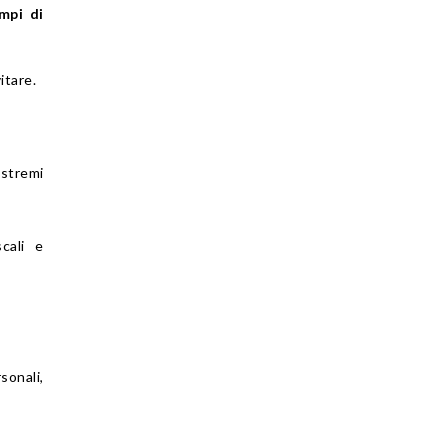
mpi di
itare.
estremi
cali e
.
sonali,