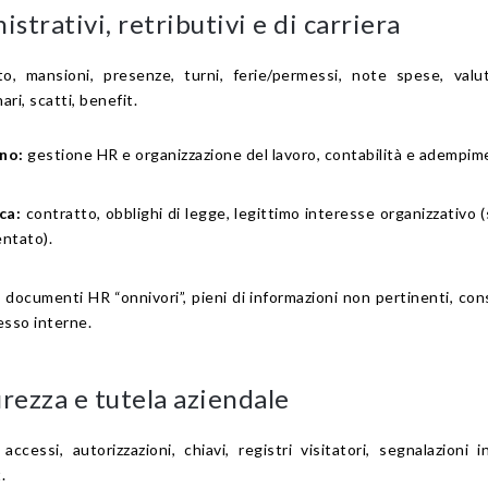
strativi, retributivi e di carriera
, mansioni, presenze, turni, ferie/permessi, note spese, valut
ari, scatti, benefit.
no:
gestione HR e organizzazione del lavoro, contabilità e adempime
ca:
contratto, obblighi di legge, legittimo interesse organizzativo 
ntato).
:
documenti HR “onnivori”, pieni di informazioni non pertinenti, con
esso interne.
urezza e tutela aziendale
cessi, autorizzazioni, chiavi, registri visitatori, segnalazioni i
.