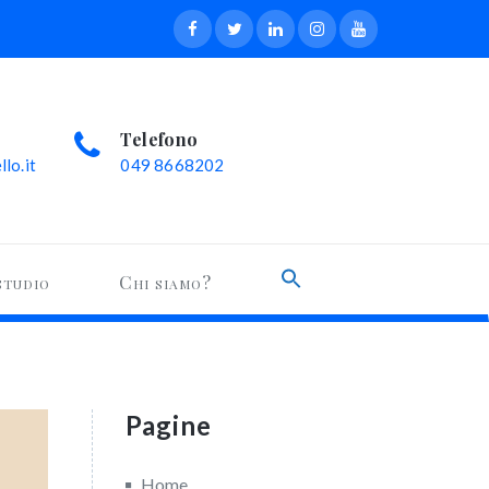
Telefono
lo.it
049 8668202
Search
studio
Chi siamo?
for:
Search Button
Pagine
Home