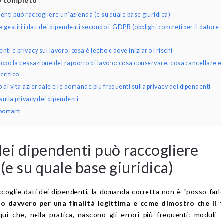
lo completo
denti può raccogliere un’azienda (e su quale base giuridica)
estiti i dati dei dipendenti secondo il GDPR (obblighi concreti per il datore 
nti e privacy sul lavoro: cosa è lecito e dove iniziano i rischi
dopo la cessazione del rapporto di lavoro: cosa conservare, cosa cancellare 
critico
di vita aziendale e le domande più frequenti sulla privacy dei dipendenti
ulla privacy dei dipendenti
ortarti
dei dipendenti può raccogliere
(e su quale base giuridica)
coglie dati dei dipendenti, la domanda corretta non è “posso farl
no davvero per una finalità legittima e come dimostro che li 
qui che, nella pratica, nascono gli errori più frequenti: moduli