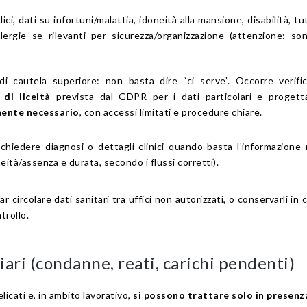
ici, dati su infortuni/malattia, idoneità alla mansione, disabilità, tu
llergie se rilevanti per sicurezza/organizzazione (attenzione: so
di cautela superiore: non basta dire “ci serve”. Occorre verif
 di liceità
prevista dal GDPR per i dati particolari e progett
ente necessario
, con accessi limitati e procedure chiare.
chiedere diagnosi o dettagli clinici quando basta l’informazione
eità/assenza e durata, secondo i flussi corretti).
ar circolare dati sanitari tra uffici non autorizzati, o conservarli in 
trollo.
iari (condanne, reati, carichi pendenti)
icati e, in ambito lavorativo,
si possono trattare solo in presenz