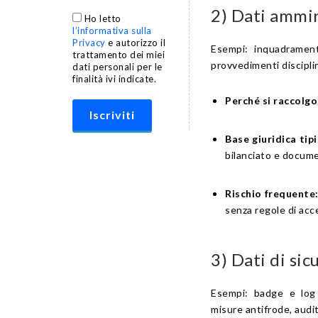
2) Dati ammini
Ho letto
l’informativa sulla
Privacy
e autorizzo il
Esempi: inquadramento
trattamento dei miei
provvedimenti disciplin
dati personali per le
finalità ivi indicate.
Perché si raccolgo
Base giuridica tipi
bilanciato e docume
Rischio frequente
senza regole di acc
3) Dati di sic
Esempi: badge e log ac
misure antifrode, audit