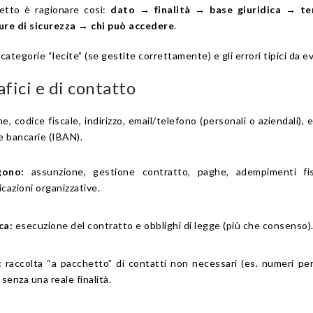
retto è ragionare così:
dato → finalità → base giuridica → te
re di sicurezza → chi può accedere
.
 categorie “lecite” (se gestite correttamente) e gli errori tipici da ev
fici e di contatto
 codice fiscale, indirizzo, email/telefono (personali o aziendali), 
 bancarie (IBAN).
gono:
assunzione, gestione contratto, paghe, adempimenti fis
cazioni organizzative.
ca:
esecuzione del contratto e obblighi di legge (più che consenso)
:
raccolta “a pacchetto” di contatti non necessari (es. numeri per
) senza una reale finalità.