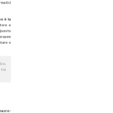
rmatici
on è la
atore e
 Questo
uropee
utare o
ico,
 tra
macro-