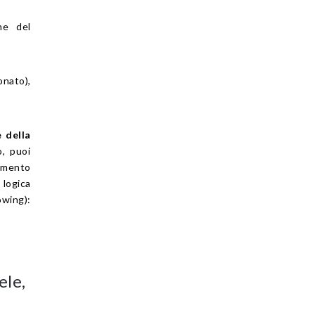
one del
onato),
e della
o, puoi
dimento
 logica
ng):
ele,