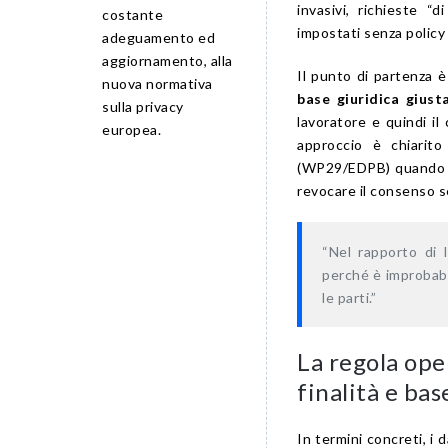
invasivi, richieste “d
costante
impostati senza policy
adeguamento ed
aggiornamento, alla
Il punto di partenza 
nuova normativa
base giuridica giust
sulla privacy
lavoratore e quindi i
europea.
approccio è chiarit
(WP29/EDPB) quando sp
revocare il consenso 
“Nel rapporto di 
perché è improbabi
le parti.”
La regola ope
finalità e bas
In termini concreti, i