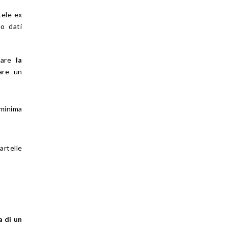
tele ex
no dati
icare
la
are un
 minima
cartelle
a di un