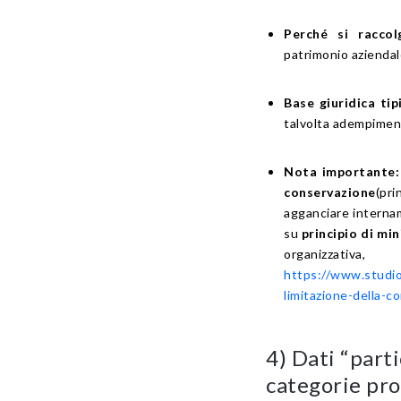
Perché si raccol
patrimonio aziendal
Base giuridica tip
talvolta adempimenti
Nota importante:
conservazione
(pri
agganciare interna
su
principio di mi
organizza
https://www.studiol
limitazione-della-
4) Dati “parti
categorie pro