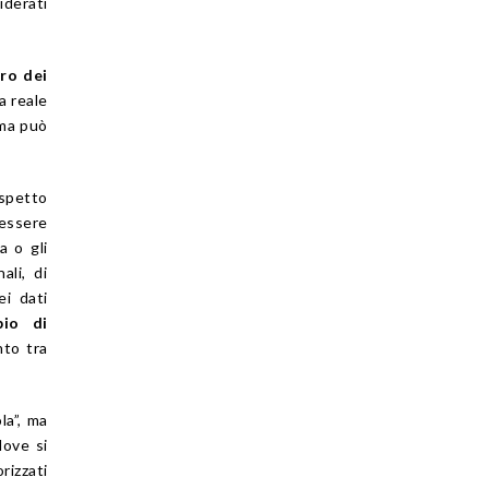
derati
tro dei
a reale
 ma può
aspetto
essere
a o gli
ali, di
ei dati
pio di
nto tra
la”, ma
dove si
rizzati