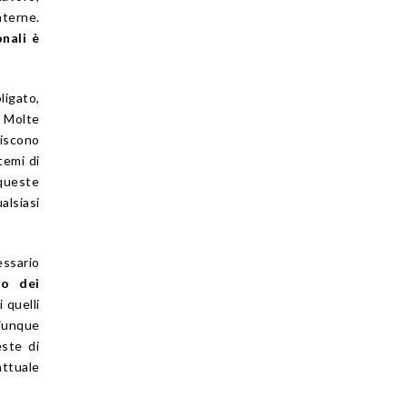
nterne.
onali è
ligato,
. Molte
iscono
temi di
 queste
alsiasi
essario
ro dei
 quelli
hiunque
este di
attuale