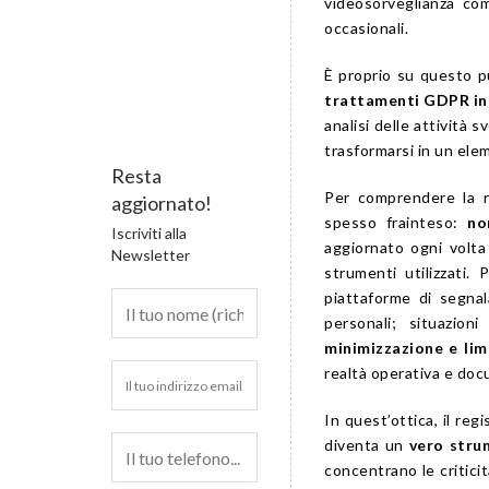
videosorveglianza co
occasionali.
È proprio su questo p
trattamenti GDPR in
analisi delle attività 
trasformarsi in un eleme
Resta
Per comprendere la re
aggiornato!
spesso frainteso:
no
Iscriviti alla
aggiornato ogni volta
Newsletter
strumenti utilizzati.
piattaforme di segnal
personali; situazi
minimizzazione e lim
realtà operativa e doc
In quest’ottica, il reg
diventa un
vero stru
concentrano le criticit