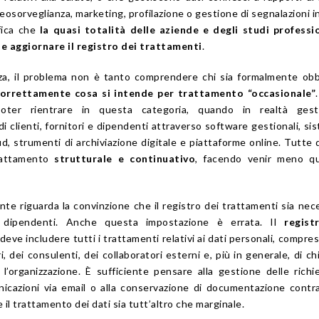
deosorveglianza, marketing, profilazione o gestione di segnalazioni i
ifica che
la quasi totalità delle aziende e degli studi professi
e aggiornare il registro dei trattamenti
.
za, il problema non è tanto comprendere chi sia formalmente obb
correttamente cosa si intende per trattamento “occasionale”
ter rientrare in questa categoria, quando in realtà gest
 clienti, fornitori e dipendenti attraverso software gestionali, sis
ud, strumenti di archiviazione digitale e piattaforme online. Tutte
trattamento
strutturale e continuativo
, facendo venir meno qu
ente riguarda la convinzione che il registro dei trattamenti sia nec
 dipendenti. Anche questa impostazione è errata. Il
regist
deve includere tutti i trattamenti relativi ai dati personali, compresi
ori, dei consulenti, dei collaboratori esterni e, più in generale, di c
l’organizzazione. È sufficiente pensare alla gestione delle richi
nicazioni via email o alla conservazione di documentazione contr
l trattamento dei dati sia tutt’altro che marginale.