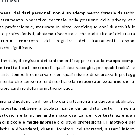
menti dei dati personali
non è un adempimento formale da archiv
o
strumento operativo centrale
nella gestione della privacy azi
a professionale, maturata in oltre venticinque anni di attività l
i e professionisti, abbiamo riscontrato che molti titolari del trat
 ruolo concreto
del registro dei trattamenti, espone
chi significativi.
tanziale, il registro dei trattamenti rappresenta la
mappa compl
e tratta i dati personali
: quali dati raccoglie, per quali finalità, 
uanto tempo li conserva e con quali misure di sicurezza li protegg
documento che consente di dimostrare la
responsabilizzazione del t
ncipio cardine della normativa privacy.
ici ci chiedono se il registro dei trattamenti sia davvero obbligato
 risposta, sebbene articolata, parte da un dato certo:
il regis
gatorio nella stragrande maggioranza dei contesti aziendali
 di piccole e medie imprese o di studi professionali. Il motivo è se
ativi a dipendenti, clienti, fornitori, collaboratori, sistemi inform