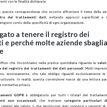
nti con le finalità dichiarate.
a questa consapevolezza che occorre affrontare il tema della
co
stro dei trattamenti dati
, evitando approcci superficiali e 
engono conto della specificità di ogni organizzazione.
gato a tenere il registro dei
i e perché molte aziende sbagli
e
iffusi che riscontriamo nella pratica quotidiana riguarda la
valut
a del registro dei trattamenti dei dati personali
. Molti imprend
ono, erroneamente, che tale obbligo riguardi esclusivamente le
rutturate. In realtà, questa convinzione nasce da una lettura par
a normativa privacy.
ttamenti GDPR
è obbligatorio per tutti i titolari del trattame
nti non occasionali
, che trattano
categorie particolari d
i relativi alla salute, o che gestiscono dati connessi a rapporti di 