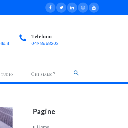
Telefono
lo.it
049 8668202
Search
studio
Chi siamo?
for:
Search Button
Pagine
Home