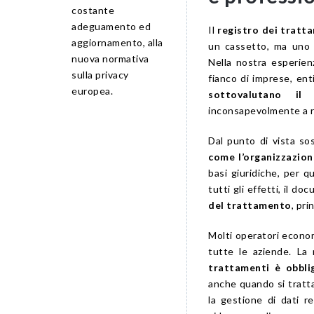
costante
adeguamento ed
Il
registro dei tratta
aggiornamento, alla
un cassetto, ma un
nuova normativa
Nella nostra esperienz
sulla privacy
fianco di imprese, ent
europea.
sottovalutano il
inconsapevolmente a ris
Dal punto di vista sos
come l’organizzazion
basi giuridiche, per q
tutti gli effetti, il 
del trattamento
, pri
Molti operatori econom
tutte le aziende. La
trattamenti è obbli
anche quando si tratta
la gestione di dati rel