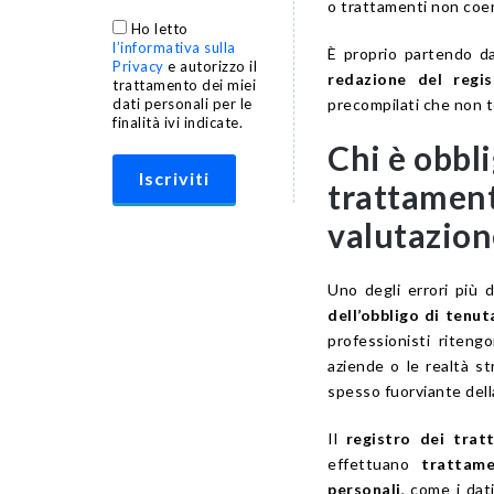
o trattamenti non coere
Ho letto
l’informativa sulla
È proprio partendo d
Privacy
e autorizzo il
redazione del regi
trattamento dei miei
precompilati che non t
dati personali per le
finalità ivi indicate.
Chi è obbli
trattament
valutazion
Uno degli errori più d
dell’obbligo di tenut
professionisti riteng
aziende o le realtà st
spesso fuorviante dell
Il
registro dei tra
effettuano
trattame
personali
, come i dat