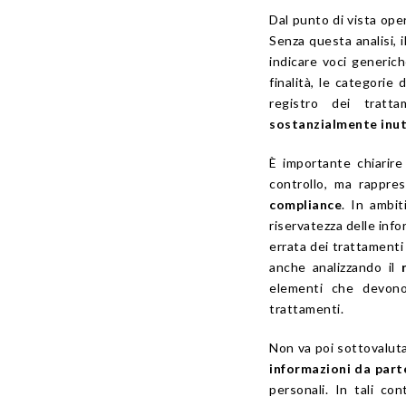
Dal punto di vista op
Senza questa analisi, 
indicare voci generich
finalità, le categorie 
registro dei trat
sostanzialmente inut
È importante chiarire
controllo, ma rappr
compliance
. In ambit
riservatezza delle info
errata dei trattamenti
anche analizzando il
elementi che devono 
trattamenti.
Non va poi sottovaluta
informazioni da part
personali
. In tali co