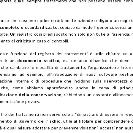
mporta quasi sempre trattamenti che non possono essere consi
unto che nascono i primi errori: molte aziende redigono un
regis
completo o standardizzato
, copiato da modelli generici, senza un
svolte. Un registro così predisposto non solo
non tutela l’azienda
,
nto di criticità in caso di controlli.
ale funzione del registro dei trattamenti è utile chiarire un 
n è un documento statico
, ma un atto dinamico che deve 
 che cambiano le modalità di trattamento, l’organizzazione intern
 Pensiamo, ad esempio, all’introduzione di nuovi software gestion
azione interna o di procedure che incidono sulla riservatezza d
oni che, come abbiamo approfondito anche in tema di
princi
itazione della conservazione
, richiedono un costante allineame
umentazione privacy.
istro dei trattamenti non serve solo a “dimostrare di essere in rego
mento di governo del rischio
, utile al titolare per comprendere 
à e quali misure adottare per prevenire violazioni, accessi non auto