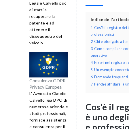
Legale Calvello può
aiutarti a
recuperare la
Indice dell'artico
patente e ad
1
Cos’è il registro dei
ottenere il
professionisti
dissequestro del
2
Chi è obbligato a te
veicolo.
3
Come compilare corret
operative
4
Errori nel registro 
5
Un esempio concreto 
6
Domande frequenti su
Consulenza GDPR
7
Perché affidarsi a u
Privacy Europea
L’ Avvocato Claudio
Calvello, già DPO di
Cos’è il re
numerose aziende e
studi professionali,
è uno degl
fornisce assistenza
e professio
e consulenza per il