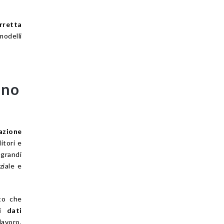
rretta
modelli
ano
azione
itori e
 grandi
ziale e
nto che
i dati
lavoro,