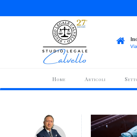
In
Via
Home
Articoli
Sett