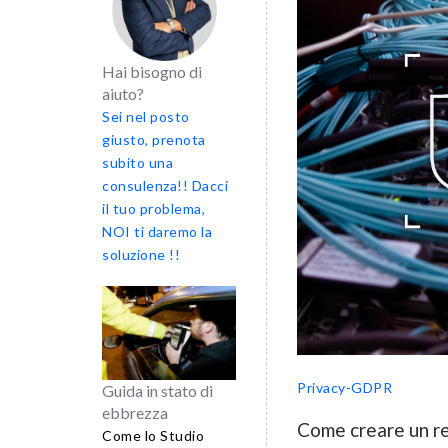
Hai bisogno di
aiuto?
Sei nel posto
giusto, prenota
subito una
consulenza!! Dacci
il tuo problema,
NOI ti daremo la
soluzione !!
Privacy-GDPR
Guida in stato di
ebbrezza
Come creare un re
Come lo Studio