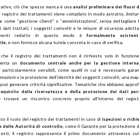
erativo, ciò che spesso manca è una
analisi preliminare dei flussi 
il registro dei trattamenti viene compilato in modo astratto, limita
e come “gestione clienti” o “amministrazione”, senza dettagliare l
di dati trattati, i soggetti coinvolti e le misure di sicurezza adott
tamenti redatto in questo modo è
formalmente esisten
ile
, e non fornisce alcuna tutela concreta in caso di verifica.
 che il registro dei trattamenti non è richiesto solo in funzion
esenta un
documento centrale anche per la gestione interna
i particolarmente sensibili, come quelli in cui è necessario garan
rmazioni o la protezione dell’identità dei soggetti coinvolti, una ma
 può generare criticità significative. Tematiche che abbiamo appro
requisito della riservatezza e della protezione dei dati per
trovare un riscontro concreto proprio all’interno del regist
to il ruolo del registro dei trattamenti in caso di
ispezioni o richi
e delle Autorità di controllo
, come il
Garante per la protezione d
ntesti, il registro rappresenta il primo documento attraverso cu