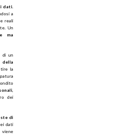
di dati
.
ndosi a
e reali
ate. Un
te ma
e di un
 della
tire la
ppatura
fondito
sonali
,
ro dei
este di
ei dati
i viene