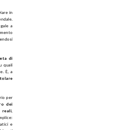
iare in
endale.
egale a
tamento
ndosi
eta di
su quali
e. È, a
itolare
rio per
tro dei
 reali
,
mplice:
atici e