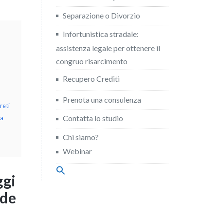
Separazione o Divorzio
Infortunistica stradale:
assistenza legale per ottenere il
congruo risarcimento
Recupero Crediti
Prenota una consulenza
reti
Contatta lo studio
za
Chi siamo?
Webinar
Search
ggi
for:
Search Button
nde