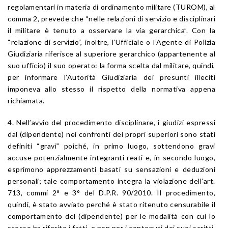
regolamentari in materia di ordinamento militare (TUROM), al
comma 2, prevede che “nelle relazioni di servizio e disciplinari
il militare è tenuto a osservare la via gerarchica”. Con la
“relazione di servizio”, inoltre, l’Ufficiale o l’Agente di Polizia
Giudiziaria riferisce al superiore gerarchico (appartenente al
suo ufficio) il suo operato: la forma scelta dal militare, quindi,
per informare l’Autorità Giudiziaria dei presunti illeciti
imponeva allo stesso il rispetto della normativa appena
richiamata.
4. Nell’avvio del procedimento disciplinare, i giudizi espressi
dal (dipendente) nei confronti dei propri superiori sono stati
definiti “gravi” poiché, in primo luogo, sottendono gravi
accuse potenzialmente integranti reati e, in secondo luogo,
esprimono apprezzamenti basati su sensazioni e deduzioni
personali; tale comportamento integra la violazione dell’art.
713, commi 2° e 3° del D.P.R. 90/2010. Il procedimento,
quindi, è stato avviato perché è stato ritenuto censurabile il
comportamento del (dipendente) per le modalità con cui lo
stesso ha riferito i fatti, e non per i contenuti dei suoi scritti.