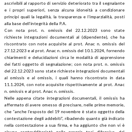
ascrivibili al rapporto di servizio deteriorato tra il segnalante
e i propri superiori, senza alcuna idoneità a condizionare
principi quali la legalità, la trasparenza e l’imparzialità, posti
alla base dell’integrità della P.A.
Con nota prot. n. omissis del 22.12.2023 sono state
richieste integrazioni documentali al (dipendente), che ha
riscontrato con note acquisite al prot. Anac n. omissis del
27.12.2023 e al prot. Anac n. omissis del 10.1.2024, fornendo
chiarimenti e delucidazioni circa le modalità di apprensione
dei fatti oggetto di segnalazione; con nota prot. n. omissis
del 22.12.2023 sono state richieste integrazioni documentali
al omissis e al omissis, i quali hanno riscontrato in data
11.1.2024, con note acquisite rispettivamente al prot. Anac
n. omissis e al prot. Anac n. omissis.
Nelle appena citate integrazioni documentali, il omissis ha
affermato di avere omesso di precisare, nelle prime memorie,
che “anche l’esposto del 19 novembre è stato oggetto della
contestazione degli addebiti”, ribadendo quanto già indicato
nella contestazione a sua firma, e ha aggiunto che non vi è
alcuna contradditorietà nella propria tesi difensiva, dal