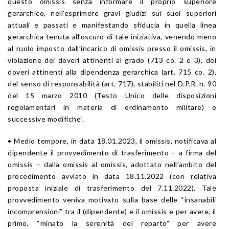
questo omissis senza informare il proprio superiore
gerarchico, nell’esprimere gravi giudizi sui suoi superiori
attuali e passati e manifestando sfiducia in quella linea
gerarchica tenuta all’oscuro di tale iniziativa, venendo meno
al ruolo imposto dall’incarico di omissis presso il omissis, in
violazione dei doveri attinenti al grado (713 co. 2 e 3), dei
doveri attinenti alla dipendenza gerarchica (art. 715 co. 2),
del senso di responsabilità (art. 717), stabiliti nel D.P.R. n. 90
del 15 marzo 2010 (Testo Unico delle disposizioni
regolamentari in materia di ordinamento militare) e
successive modifiche”.
• Medio tempore, in data 18.01.2023, il omissis, notificava al
dipendente il provvedimento di trasferimento – a firma del
omissis – dalla omissis al omissis, adottato nell’ambito del
procedimento avviato in data 18.11.2022 (con relativa
proposta iniziale di trasferimento del 7.11.2022). Tale
provvedimento veniva motivato sulla base delle “insanabili
incomprensioni” tra il (dipendente) e il omissis e per avere, il
primo, “minato la serenità del reparto” per avere