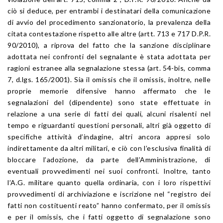
ciò si deduce, per entrambi i destinatari della comunicazione
di avvio del procedimento sanzionatorio, la prevalenza della
citata contestazione rispetto alle altre (artt. 713 e 717 D.P.R.
90/2010), a riprova del fatto che la sanzione disciplinare
adottata nei confronti del segnalante è stata adottata per
ragioni estranee alla segnalazione stessa (art. 54-bis, comma
7, d.lgs. 165/2001). Sia il omissis che il omissis, inoltre, nelle
proprie memorie difensive hanno affermato che le
segnalazioni del (dipendente) sono state effettuate in
relazione a una serie di fatti dei quali, alcuni risalenti nel
tempo e riguardanti questioni personali, altri già oggetto di
specifiche attività d’indagine, altri ancora appresi solo
indirettamente da altri militari, e ciò con l’esclusiva finalità di
bloccare l’adozione, da parte dell’Amministrazione, di
eventuali provvedimenti nei suoi confronti. Inoltre, tanto
l’A.G. militare quanto quella ordinaria, con i loro rispettivi
provvedimenti di archiviazione e iscrizione nel “registro dei
fatti non costituenti reato” hanno confermato, per il omissis
e per il omissis, che i fatti oggetto di segnalazione sono