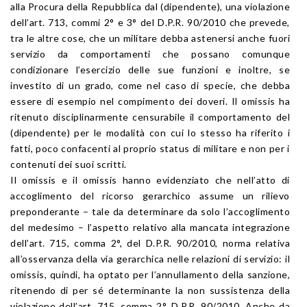
alla Procura della Repubblica dal (dipendente), una violazione
dell’art. 713, commi 2° e 3° del D.P.R. 90/2010 che prevede,
tra le altre cose, che un militare debba astenersi anche fuori
servizio da comportamenti che possano comunque
condizionare l’esercizio delle sue funzioni e inoltre, se
investito di un grado, come nel caso di specie, che debba
essere di esempio nel compimento dei doveri. Il omissis ha
ritenuto disciplinarmente censurabile il comportamento del
(dipendente) per le modalità con cui lo stesso ha riferito i
fatti, poco confacenti al proprio status di militare e non per i
contenuti dei suoi scritti.
Il omissis e il omissis hanno evidenziato che nell’atto di
accoglimento del ricorso gerarchico assume un rilievo
preponderante – tale da determinare da solo l’accoglimento
del medesimo – l’aspetto relativo alla mancata integrazione
dell’art. 715, comma 2°, del D.P.R. 90/2010, norma relativa
all’osservanza della via gerarchica nelle relazioni di servizio: il
omissis, quindi, ha optato per l’annullamento della sanzione,
ritenendo di per sé determinante la non sussistenza della
violazione dell’art. 715, comma 2°, D.P.R. 90/2010. Anche da