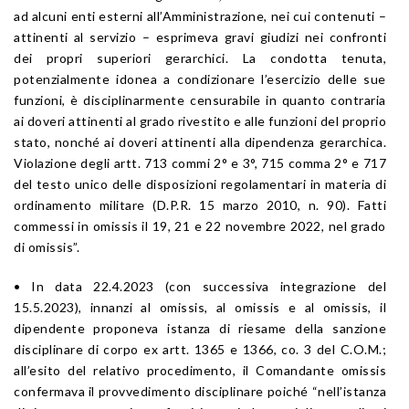
ad alcuni enti esterni all’Amministrazione, nei cui contenuti –
attinenti al servizio – esprimeva gravi giudizi nei confronti
dei propri superiori gerarchici. La condotta tenuta,
potenzialmente idonea a condizionare l’esercizio delle sue
funzioni, è disciplinarmente censurabile in quanto contraria
ai doveri attinenti al grado rivestito e alle funzioni del proprio
stato, nonché ai doveri attinenti alla dipendenza gerarchica.
Violazione degli artt. 713 commi 2° e 3°, 715 comma 2° e 717
del testo unico delle disposizioni regolamentari in materia di
ordinamento militare (D.P.R. 15 marzo 2010, n. 90). Fatti
commessi in omissis il 19, 21 e 22 novembre 2022, nel grado
di omissis”.
• In data 22.4.2023 (con successiva integrazione del
15.5.2023), innanzi al omissis, al omissis e al omissis, il
dipendente proponeva istanza di riesame della sanzione
disciplinare di corpo ex artt. 1365 e 1366, co. 3 del C.O.M.;
all’esito del relativo procedimento, il Comandante omissis
confermava il provvedimento disciplinare poiché “nell’istanza