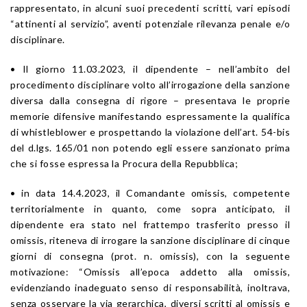
rappresentato, in alcuni suoi precedenti scritti, vari episodi
“attinenti al servizio”, aventi potenziale rilevanza penale e/o
disciplinare.
• Il giorno 11.03.2023, il dipendente – nell’ambito del
procedimento disciplinare volto all’irrogazione della sanzione
diversa dalla consegna di rigore – presentava le proprie
memorie difensive manifestando espressamente la qualifica
di whistleblower e prospettando la violazione dell’art. 54-bis
del d.lgs. 165/01 non potendo egli essere sanzionato prima
che si fosse espressa la Procura della Repubblica;
• in data 14.4.2023, il Comandante omissis, competente
territorialmente in quanto, come sopra anticipato, il
dipendente era stato nel frattempo trasferito presso il
omissis, riteneva di irrogare la sanzione disciplinare di cinque
giorni di consegna (prot. n. omissis), con la seguente
motivazione: “Omissis all’epoca addetto alla omissis,
evidenziando inadeguato senso di responsabilità, inoltrava,
senza osservare la via gerarchica, diversi scritti al omissis e