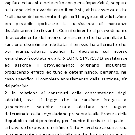
vagliate ed accolte nel merito con piena imparzialità, seppure
nel corpo del provvedimento il omissis, abbia osservato che
“sulla base del contenuto degli scritti oggetto di valutazione
era possibile ipotizzare la sussistenza di mancanze
disciplinarmente rilevanti”. Con riferimento al provvedimento
di accoglimento del ricorso gerarchico che ha annullato la
sanzione disciplinare adottata, il omissis ha affermato che,
per giurisprudenza pacifica, la decisione sul ricorso
gerarchico (adottata ex art. 5 D.P.R. 1199/1971) sostituisce
ed assorbe il provvedimento originario impugnato,
producendo effetti ex tunc e determinando, pertanto, nel
caso specifico, il completo annullamento della sanzione, sin
dal principio.
2. In relazione ai contenuti della contestazione degli
addebiti, ove si legge che la sanzione irrogata al
(dipendente) sarebbe stata adottata per ragioni
determinate dalla segnalazione presentata alla Procura della
Repubblica dal dipendente, per “punire il omissis, il quale –
attraverso l’esposto da ultimo citato – avrebbe assunto una
posizione critica nei riguardi dell’operato dei propri superiori