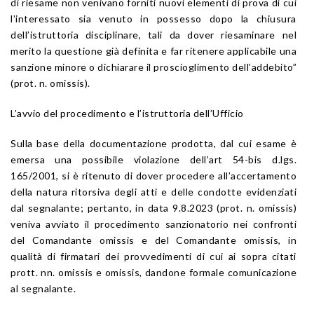
di riesame non venivano forniti nuovi elementi di prova di cui
l’interessato sia venuto in possesso dopo la chiusura
dell’istruttoria disciplinare, tali da dover riesaminare nel
merito la questione già definita e far ritenere applicabile una
sanzione minore o dichiarare il proscioglimento dell’addebito”
(prot. n. omissis).
L’avvio del procedimento e l’istruttoria dell’Ufficio
Sulla base della documentazione prodotta, dal cui esame è
emersa una possibile violazione dell’art 54-bis d.lgs.
165/2001, si è ritenuto di dover procedere all’accertamento
della natura ritorsiva degli atti e delle condotte evidenziati
dal segnalante; pertanto, in data 9.8.2023 (prot. n. omissis)
veniva avviato il procedimento sanzionatorio nei confronti
del Comandante omissis e del Comandante omissis, in
qualità di firmatari dei provvedimenti di cui ai sopra citati
prott. nn. omissis e omissis, dandone formale comunicazione
al segnalante.