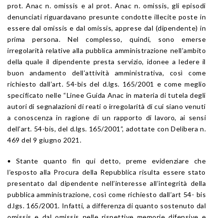
prot. Anac n. omissis e al prot. Anac n. omissis, gli episodi
denunciati riguardavano presunte condotte illecite poste in
essere dal omissis e dal omissis, apprese dal (dipendente) in
prima persona. Nel complesso, quindi, sono emerse
irregolarità relative alla pubblica amministrazione nell’ambito
della quale il dipendente presta servizio, idonee a ledere il
buon andamento dell’attività amministrativa, così come
richiesto dall’art. 54-bis del d.lgs. 165/2001 e come meglio
specificato nelle “Linee Guida Anac in materia di tutela degli
autori di segnalazioni di reati o irregolarità di cui siano venuti
a conoscenza in ragione di un rapporto di lavoro, ai sensi
dell’art. 54-bis, del d.lgs. 165/2001”, adottate con Delibera n.
469 del 9 giugno 2021.
• Stante quanto fin qui detto, preme evidenziare che
l’esposto alla Procura della Repubblica risulta essere stato
presentato dal dipendente nell’interesse all’integrità della
pubblica amministrazione, così come richiesto dall’art 54- bis
d.lgs. 165/2001. Infatti, a differenza di quanto sostenuto dal
omissis e dal omissis nelle rispettive memorie difensive e