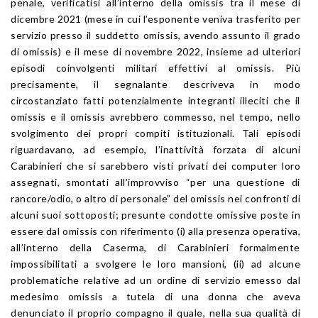
penale, verificatisi all’interno della omissis tra il mese di
dicembre 2021 (mese in cui l’esponente veniva trasferito per
servizio presso il suddetto omissis, avendo assunto il grado
di omissis) e il mese di novembre 2022, insieme ad ulteriori
episodi coinvolgenti militari effettivi al omissis. Più
precisamente, il segnalante descriveva in modo
circostanziato fatti potenzialmente integranti illeciti che il
omissis e il omissis avrebbero commesso, nel tempo, nello
svolgimento dei propri compiti istituzionali. Tali episodi
riguardavano, ad esempio, l’inattività forzata di alcuni
Carabinieri che si sarebbero visti privati dei computer loro
assegnati, smontati all’improvviso “per una questione di
rancore/odio, o altro di personale” del omissis nei confronti di
alcuni suoi sottoposti; presunte condotte omissive poste in
essere dal omissis con riferimento (i) alla presenza operativa,
all’interno della Caserma, di Carabinieri formalmente
impossibilitati a svolgere le loro mansioni, (ii) ad alcune
problematiche relative ad un ordine di servizio emesso dal
medesimo omissis a tutela di una donna che aveva
denunciato il proprio compagno il quale, nella sua qualità di