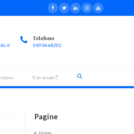
Telefono
lo.it
049 8668202
Search
studio
Chi siamo?
for:
Search Button
Pagine
Home