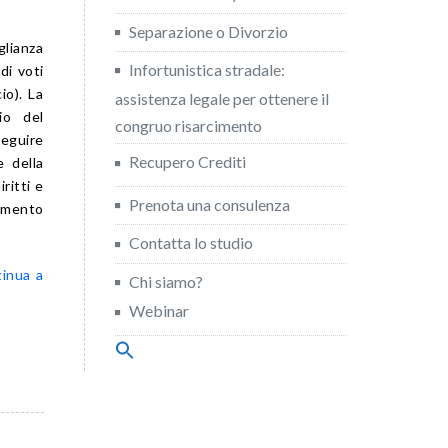
Separazione o Divorzio
glianza
Infortunistica stradale:
i voti
io). La
assistenza legale per ottenere il
io del
congruo risarcimento
seguire
Recupero Crediti
e della
ritti e
Prenota una consulenza
lamento
Contatta lo studio
tinua a
Chi siamo?
Webinar
Search
for:
Search Button