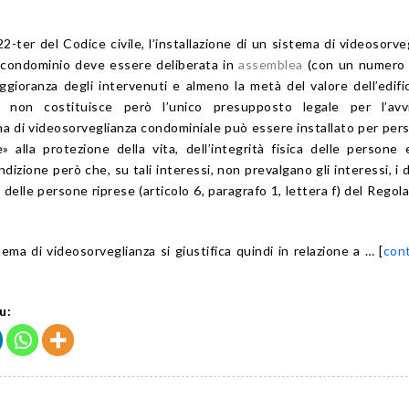
22-ter del Codice civile, l’installazione di un sistema di videosorve
l condominio deve essere deliberata in
assemblea
(con un numero d
gioranza degli intervenuti e almeno la metà del valore dell’edific
e non costituisce però l’unico presupposto legale per l’avv
a di videosorveglianza condominiale può essere installato per per
e» alla protezione della vita, dell’integrità fisica delle persone 
ndizione però che, su tali interessi, non prevalgano gli interessi, i di
 delle persone riprese (articolo 6, paragrafo 1, lettera f) del Rego
tema di videosorveglianza si giustifica quindi in relazione a … [
con
u: