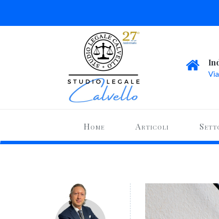
In
Via
Home
Articoli
Sett