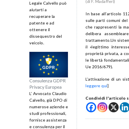
(di F. Madafferi)
Legale Calvello può
aiutarti a
In base all’articolo 11
recuperare la
sulle parti comuni de
patente e ad
che rappresenti la mag
ottenere il
delibera assemblear
dissequestro del
trattamento.Un sistem
veicolo.
il «legittimo interess
proprietà privata, a co
le libertà fondamentali
Ue 2016/679).
L’attivazione di un sis
Consulenza GDPR
leggere qui
]
Privacy Europea
L’ Avvocato Claudio
Condividi l'articolo s
Calvello, già DPO di
numerose aziende e
studi professionali,
fornisce assistenza
e consulenza per il