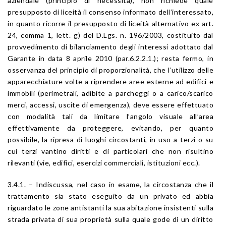
aziendale (principio di necessità), non richiede quale
presupposto di liceità il consenso informato dell’interessato,
in quanto ricorre il presupposto di liceità alternativo ex art.
24, comma 1, lett. g) del D.Lgs. n. 196/2003, costituito dal
provvedimento di bilanciamento degli interessi adottato dal
Garante in data 8 aprile 2010 (par.6.2.2.1.); resta fermo, in
osservanza del principio di proporzionalità, che l’utilizzo delle
apparecchiature volte a riprendere aree esterne ad edifici e
immobili (perimetrali, adibite a parcheggi o a carico/scarico
merci, accessi, uscite di emergenza), deve essere effettuato
con modalità tali da limitare l’angolo visuale all’area
effettivamente da proteggere, evitando, per quanto
possibile, la ripresa di luoghi circostanti, in uso a terzi o su
cui terzi vantino diritti e di particolari che non risultino
rilevanti (vie, edifici, esercizi commerciali, istituzioni ecc.).
3.4.1. – Indiscussa, nel caso in esame, la circostanza che il
trattamento sia stato eseguito da un privato ed abbia
riguardato le zone antistanti la sua abitazione insistenti sulla
strada privata di sua proprietà sulla quale gode di un diritto