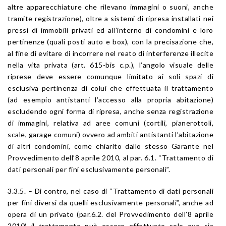
altre apparecchiature che rilevano immagini o suoni, anche
tramite registrazione), oltre a sistemi di ripresa installati nei
pressi di immobili privati ed all’interno di condomini e loro
pertinenze (quali posti auto e box), con la precisazione che,
al fine di evitare di incorrere nel reato di interferenze illecite
nella vita privata (art. 615-bis c.p.), l’angolo visuale delle
riprese deve essere comunque limitato ai soli spazi di
esclusiva pertinenza di colui che effettuata il trattamento
(ad esempio antistanti l’accesso alla propria abitazione)
escludendo ogni forma di ripresa, anche senza registrazione
di immagini, relativa ad aree comuni (cortili, pianerottoli,
scale, garage comuni) ovvero ad ambiti antistanti l’abitazione
di altri condomini, come chiarito dallo stesso Garante nel
Provvedimento dell’8 aprile 2010, al par. 6.1. “Trattamento di
dati personali per fini esclusivamente personali”.
3.3.5. – Di contro, nel caso di “Trattamento di dati personali
per fini diversi da quelli esclusivamente personali”, anche ad
opera di un privato (par.6.2. del Provvedimento dell’8 aprile
2010) il trattamento può essere effettuato solo ove sia