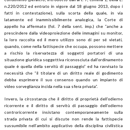
n.220/2012 ed entrato in vigore dal 18 giugno 2013, dopo i
fatti in contestazione), sulla scorta della quale, in via
latamente ed inammissibilmente analogica, la Corte di
appello ha affermato (fol. 7 della sent. imp.) che “anche a
prescindere dalla videoproiezione delle immagini su monitor,
la loro raccolta ed il mero utilizzo sono di per sé vietati,
quando, come nella fattispecie che occupa, possono mettere
a rischio la riservatezza di soggetti portatori di una
situazione giuridica soggettiva riconosciuta dall’ordinamento
quale è quella della servitù di passaggio” ed ha ravvisato la
necessità che “il titolare di un diritto reale di godimento
debba esprimere il suo consenso quando un impianto di
video sorveglianza incida nella sua sfera privata”.
Invero, la circostanza che il diritto di proprietà dell’odierno
ricorrente e il diritto di servitù di passaggio dell’odierno
controricorrente insistano contemporaneamente sulla
strada privata di cui si discute non rende la fattispecie
sussumibile nell’ambito applicativo della disciplina civilistica