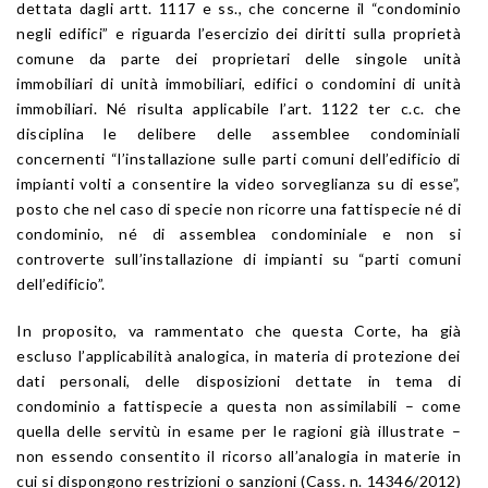
dettata dagli artt. 1117 e ss., che concerne il “condominio
negli edifici” e riguarda l’esercizio dei diritti sulla proprietà
comune da parte dei proprietari delle singole unità
immobiliari di unità immobiliari, edifici o condomini di unità
immobiliari. Né risulta applicabile l’art. 1122 ter c.c. che
disciplina le delibere delle assemblee condominiali
concernenti “l’installazione sulle parti comuni dell’edificio di
impianti volti a consentire la video sorveglianza su di esse”,
posto che nel caso di specie non ricorre una fattispecie né di
condominio, né di assemblea condominiale e non si
controverte sull’installazione di impianti su “parti comuni
dell’edificio”.
In proposito, va rammentato che questa Corte, ha già
escluso l’applicabilità analogica, in materia di protezione dei
dati personali, delle disposizioni dettate in tema di
condominio a fattispecie a questa non assimilabili – come
quella delle servitù in esame per le ragioni già illustrate –
non essendo consentito il ricorso all’analogia in materie in
cui si dispongono restrizioni o sanzioni (Cass. n. 14346/2012)