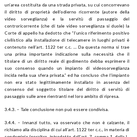
un’area costituita da una strada privata, su cui concorrevano
il diritto di proprietà dell’odierno ricorrente (autore della
video sorveglianza) e la servitù di passaggio del
controricorrente (che di tale video sorveglianza si duole) la
Corte di appello ha dedotto che “l’unico riferimento positivo
civilistico alla installazione di telecamere in luoghi privati è
contenuto nell’art. 1122 ter c.c. … Da questa norma si trae
una prima importante indicazione sulla necessità che il
titolare di un diritto reale di godimento debba esprimere il
suo consenso quando un impianto di videosorveglianza
incida nella sua sfera privata.” ed ha concluso che l’impianto
non era stato legittimamente installato in assenza del
consenso del soggetto titolare del diritto di servitù di
passaggio sulle aree rientranti nel loro ambito di ripresa.
3.4.3. – Tale conclusione non può essere condivisa.
3.4.4. – Innanzi tutto, va osservato che non è calzante, il
richiamo alla disciplina di cui all’art. 1122 ter c.c., in materia di
condominio (peraltro, introdotto dall’art. 7, comma 1, della L.