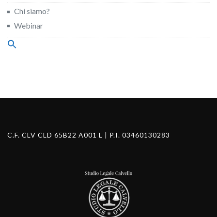
Chi siamo?
Webinar
Search
for:
Search Button
C.F. CLV CLD 65B22 A001 L | P.I. 03460130283