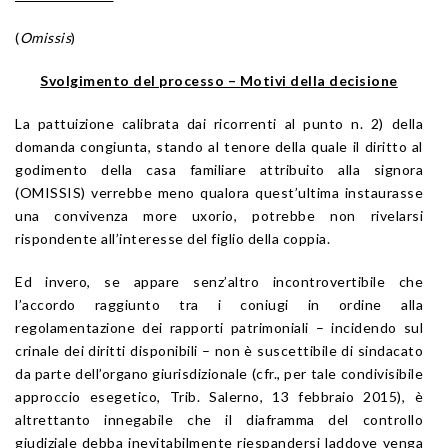
(
Omissis
)
Svolgimento del processo – Motivi della decisione
La pattuizione calibrata dai ricorrenti al punto n. 2) della
domanda congiunta, stando al tenore della quale il diritto al
godimento della casa familiare attribuito alla signora
(OMISSIS) verrebbe meno qualora quest’ultima instaurasse
una convivenza more uxorio, potrebbe non rivelarsi
rispondente all’interesse del figlio della coppia.
Ed invero, se appare senz’altro incontrovertibile che
l’accordo raggiunto tra i coniugi in ordine alla
regolamentazione dei rapporti patrimoniali – incidendo sul
crinale dei diritti disponibili – non è suscettibile di sindacato
da parte dell’organo giurisdizionale (cfr., per tale condivisibile
approccio esegetico, Trib. Salerno, 13 febbraio 2015), è
altrettanto innegabile che il diaframma del controllo
giudiziale debba inevitabilmente riespandersi laddove venga