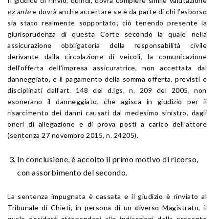
Il giudice di rinvio, quindi, dovrà compiere simile valutazione
ex ante
e dovrà anche accertare se e da parte di chi l’esborso
sia stato realmente sopportato; ciò tenendo presente la
giurisprudenza di questa Corte secondo la quale nella
assicurazione obbligatoria della responsabilità civile
derivante dalla circolazione di veicoli, la comunicazione
dell’offerta dell’impresa assicuratrice, non accettata dal
danneggiato, e il pagamento della somma offerta, previsti e
disciplinati dall’art. 148 del d.lgs. n. 209 del 2005, non
esonerano il danneggiato, che agisca in giudizio per il
risarcimento dei danni causati dal medesimo sinistro, dagli
oneri di allegazione e di prova posti a carico dell’attore
(sentenza 27 novembre 2015, n. 24205).
In conclusione, è accolto il primo motivo di ricorso,
con assorbimento del secondo.
La sentenza impugnata è cassata e il giudizio è rinviato al
Tribunale di Chieti, in persona di un diverso Magistrato, il
quale deciderà attenendosi alle indicazioni della presente