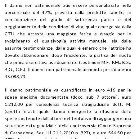
Il danno non patrimoniale può essere personalizzato nella
percentuale del 47%, prevista dalla predette tabelle, in
considerazione del grado di sofferenza patito e del
peggioramento delle condizioni di vita, quale emerge sia dalla
CTU che attesta una maggiore fatica e disagio per lo
svolgimento di qualsivoglia attività manuale, sia dalle
assunte testimonianze, dalle quali è emerso che l’attrice ha
dovuto abbandonare, dopo l’incidente, la pratica del nuoto
che prima esercitava assiduamente (testimoni M.F., P.M., B.S.,
B.G., C.E.). Il danno non patrimoniale ammonta perciò a euro
45.083,73.
Il danno patrimoniale va quantificato in euro 416 per le
spese mediche documentate (docc. sub 7 attorei), euro
1.212,00 per consulenza tecnica stragiudiziale dott. M.
(spetta infatti quale danno emergente la rifusione delle
spese sostenute dall’attore nel tentativo di raggiungere una
soluzione extragiudiziale della controversia (Corte Suprema
di Cassazione, Sez. III 21.1.2010 n. 997), e euro 544,50 per