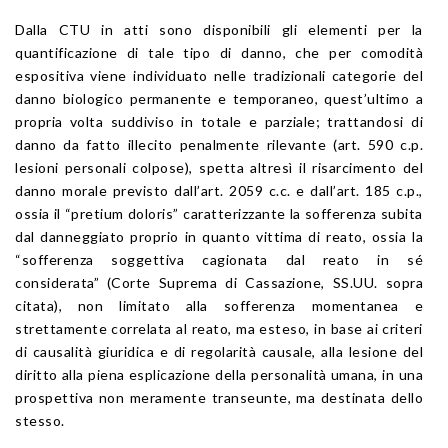
Dalla CTU in atti sono disponibili gli elementi per la
quantificazione di tale tipo di danno, che per comodità
espositiva viene individuato nelle tradizionali categorie del
danno biologico permanente e temporaneo, quest’ultimo a
propria volta suddiviso in totale e parziale; trattandosi di
danno da fatto illecito penalmente rilevante (art. 590 c.p.
lesioni personali colpose), spetta altresì il risarcimento del
danno morale previsto dall’art. 2059 c.c. e dall’art. 185 c.p.,
ossia il “pretium doloris” caratterizzante la sofferenza subita
dal danneggiato proprio in quanto vittima di reato, ossia la
“sofferenza soggettiva cagionata dal reato in sé
considerata” (Corte Suprema di Cassazione, SS.UU. sopra
citata), non limitato alla sofferenza momentanea e
strettamente correlata al reato, ma esteso, in base ai criteri
di causalità giuridica e di regolarità causale, alla lesione del
diritto alla piena esplicazione della personalità umana, in una
prospettiva non meramente transeunte, ma destinata dello
stesso.