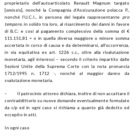
proprietario dell’autoarticolato Renault Magnum targato
[omissis], nonché la Compagnia d’Assicurazione polacca P.,
nonché l’U.C.I., in persona del legale rappresentante
pro
tempore
, in solido tra loro, al risarcimento dei danni in favore
di B.C: e così al pagamento complessivo della somma di €
111.151,81 = o in quella diversa maggiore o minore somma
accertata in corso di causa e da determinarsi, all’occorrenza,
in via equitativa ex art. 1226 c.c., oltre alla rivalutazione
monetaria, agli interessi – secondo il criterio impartito dalle
Sezioni Unite della Suprema Corte con la nota pronuncia
1712/1995 n. 1712 -, nonché al maggior danno da
svalutazione monetaria.
– Il patrocinio attoreo dichiara, inoltre di non accattare il
contraddittorio su nuove domande eventualmente formulate
da c/p ed in ogni caso si richiama a quanto già dedotto ed
eccepito in atti.
In ogni caso