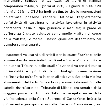
menomante stimato nel 11 -12%, 16 giorni di inabilità
temporanea totale, 90 giorni al 75%, 90 giorni al 50%, 120
giorni al 25%; la CTU ha inoltre stimato che le menomazioni
obiettivate possono rendere faticoso l’espletamento
dell’attività di casalinga e l’attività lavorativa in attività
confacenti, ossia di tipo generico e manuale; il grado di
sofferenza è stato valutato come medio – alto nel corso
della malattia, e medio – basso quale ora determinato dal
complesso menomante.
I parametri valutativi utilizzabili per la quantificazione delle
somme dovute sono individuabili nelle “tabelle” ora adottate
da questo Tribunale, dalle quali si evince il valore del punto
di invalidità e quindi di danno biologico come lesione
dell’integrità psicofisica in base all’età evolutiva della vittima
al momento del fatto. Si tratta di parametri desumibili dalle
tabelle risarcitorie del Tribunale di Milano, ora seguite dalla
maggior parte dei Tribunali italiani e recepite anche dalla
giurisprudenza della Corte Suprema di Cassazione. Infatti la
più recente giurisprudenza della Corte di Cassazione (Sez.