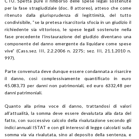
CTU. Spetta pure il rimborso delle spese legali sostenute
per la fase stragiudiziale (doc. 8 attoreo), atteso che come
ritenuto dalla giurisprudenza di legittimità, del tutto
condivisibile, “se la pretesa risarcitoria sfocia in un giudizio il
richiedente sia vittorioso, le spese legali sostenute nella
fase precedente l’instaurazione del giudizio diventano una
componente del danno emergente da liquidare come spese
vive” (Cass.sez. III, 2.2.2006 n. 2275; sez. III, 21.1.2010 n.
997).
Parte convenuta deve dunque essere condannata a risarcire
il danno, così complessivamente quantificato in euro
45.083,73 per danni non patrimoniali, ed euro 6332,48 per
danni patrimoniali.
Quanto alla prima voce di danno, trattandosi di valori
all’attualità, la somma deve essere devalutata alla data del
fatto, con successivo calcolo della rivalutazione secondo gli
indici annuali ISTAT e con gli interessi di legge calcolati sulla
somma via via rivalutata, sino al deposito della sentenza, e