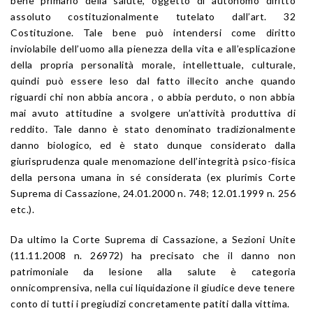
bene primario della salute, oggetto di autonomo diritto
assoluto costituzionalmente tutelato dall’art. 32
Costituzione. Tale bene può intendersi come diritto
inviolabile dell’uomo alla pienezza della vita e all’esplicazione
della propria personalità morale, intellettuale, culturale,
quindi può essere leso dal fatto illecito anche quando
riguardi chi non abbia ancora , o abbia perduto, o non abbia
mai avuto attitudine a svolgere un’attività produttiva di
reddito. Tale danno è stato denominato tradizionalmente
danno biologico, ed è stato dunque considerato dalla
giurisprudenza quale menomazione dell’integrità psico-fisica
della persona umana in sé considerata (ex plurimis Corte
Suprema di Cassazione, 24.01.2000 n. 748; 12.01.1999 n. 256
etc.).
Da ultimo la Corte Suprema di Cassazione, a Sezioni Unite
(11.11.2008 n. 26972) ha precisato che il danno non
patrimoniale da lesione alla salute è categoria
onnicomprensiva, nella cui liquidazione il giudice deve tenere
conto di tutti i pregiudizi concretamente patiti dalla vittima.