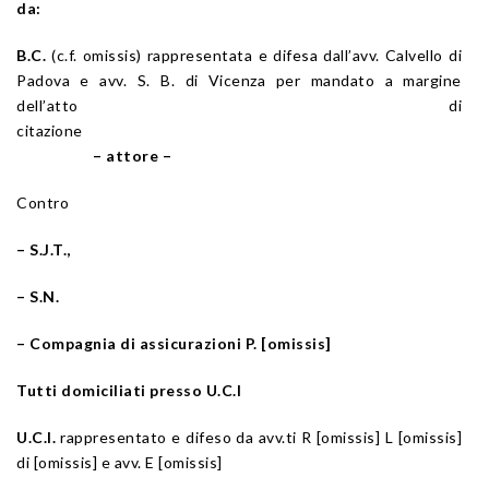
da:
B.C.
(c.f. omissis) rappresentata e difesa dall’avv. Calvello di
Padova e avv. S. B. di Vicenza per mandato a margine
dell’atto di
citazione
– attore –
Contro
– S.J.T.,
– S.N.
– Compagnia di assicurazioni P. [omissis]
Tutti domiciliati presso U.C.I
U.C.I.
rappresentato e difeso da avv.ti R [omissis] L [omissis]
di [omissis] e avv. E [omissis]