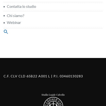
Contatta lo studio
Chi siamo?
Webinar
Search
for:
Search Button
C.F. CLV CLD 65B22 A001 L | P.I. 03460130283