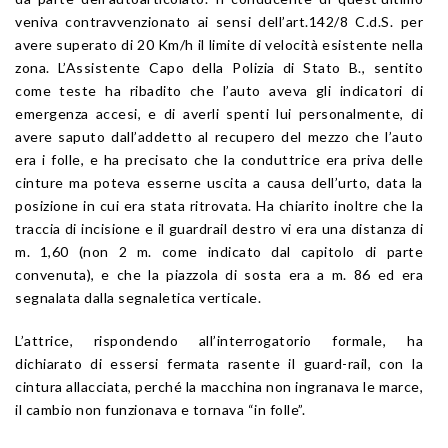
veniva contravvenzionato ai sensi dell’art.142/8 C.d.S. per
avere superato di 20 Km/h il limite di velocità esistente nella
zona. L’Assistente Capo della Polizia di Stato B., sentito
come teste ha ribadito che l’auto aveva gli indicatori di
emergenza accesi, e di averli spenti lui personalmente, di
avere saputo dall’addetto al recupero del mezzo che l’auto
era i folle, e ha precisato che la conduttrice era priva delle
cinture ma poteva esserne uscita a causa dell’urto, data la
posizione in cui era stata ritrovata. Ha chiarito inoltre che la
traccia di incisione e il guardrail destro vi era una distanza di
m. 1,60 (non 2 m. come indicato dal capitolo di parte
convenuta), e che la piazzola di sosta era a m. 86 ed era
segnalata dalla segnaletica verticale.
L’attrice, rispondendo all’interrogatorio formale, ha
dichiarato di essersi fermata rasente il guard-rail, con la
cintura allacciata, perché la macchina non ingranava le marce,
il cambio non funzionava e tornava “in folle”.