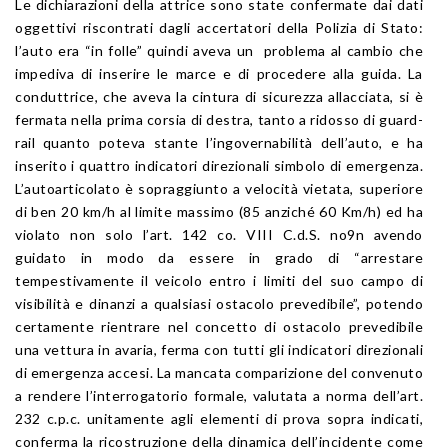
Le dichiarazioni della attrice sono state confermate dai dati
oggettivi riscontrati dagli accertatori della Polizia di Stato:
l’auto era “in folle” quindi aveva un problema al cambio che
impediva di inserire le marce e di procedere alla guida. La
conduttrice, che aveva la cintura di sicurezza allacciata, si è
fermata nella prima corsia di destra, tanto a ridosso di guard-
rail quanto poteva stante l’ingovernabilità dell’auto, e ha
inserito i quattro indicatori direzionali simbolo di emergenza.
L’autoarticolato è sopraggiunto a velocità vietata, superiore
di ben 20 km/h al limite massimo (85 anziché 60 Km/h) ed ha
violato non solo l’art. 142 co. VIII C.d.S. no9n avendo
guidato in modo da essere in grado di “arrestare
tempestivamente il veicolo entro i limiti del suo campo di
visibilità e dinanzi a qualsiasi ostacolo prevedibile”, potendo
certamente rientrare nel concetto di ostacolo prevedibile
una vettura in avaria, ferma con tutti gli indicatori direzionali
di emergenza accesi. La mancata comparizione del convenuto
a rendere l’interrogatorio formale, valutata a norma dell’art.
232 c.p.c. unitamente agli elementi di prova sopra indicati,
conferma la ricostruzione della dinamica dell’incidente come