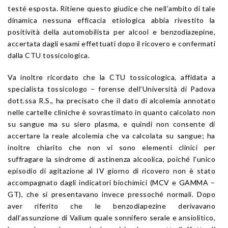
testé esposta. Ritiene questo giudice che nell’ambito di tale
dinamica nessuna efficacia etiologica abbia rivestito la
positività della automobilista per alcool e benzodiazepine,
accertata dagli esami effettuati dopo il ricovero e confermati
dalla CTU tossicologica.
Va inoltre ricordato che la CTU tossicologica, affidata a
specialista tossicologo – forense dell’Università di Padova
dott.ssa R.S., ha precisato che il dato di alcolemia annotato
nelle cartelle cliniche è sovrastimato in quanto calcolato non
su sangue ma su siero plasma, e quindi non consente di
accertare la reale alcolemia che va calcolata su sangue; ha
inoltre chiarito che non vi sono elementi clinici per
suffragare la sindrome di astinenza alcoolica, poiché l’unico
episodio di agitazione al IV giorno di ricovero non è stato
accompagnato dagli indicatori biochimici (MCV e GAMMA –
GT), che si presentavano invece pressoché normali. Dopo
aver riferito che le benzodiapezine derivavano
dall’assunzione di Valium quale sonnifero serale e ansiolitico,