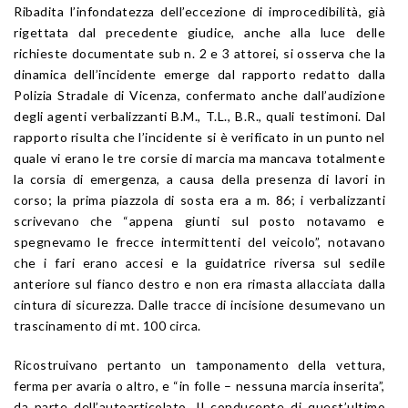
Ribadita l’infondatezza dell’eccezione di improcedibilità, già
rigettata dal precedente giudice, anche alla luce delle
richieste documentate sub n. 2 e 3 attorei, si osserva che la
dinamica dell’incidente emerge dal rapporto redatto dalla
Polizia Stradale di Vicenza, confermato anche dall’audizione
degli agenti verbalizzanti B.M., T.L., B.R., quali testimoni. Dal
rapporto risulta che l’incidente si è verificato in un punto nel
quale vi erano le tre corsie di marcia ma mancava totalmente
la corsia di emergenza, a causa della presenza di lavori in
corso; la prima piazzola di sosta era a m. 86; i verbalizzanti
scrivevano che “appena giunti sul posto notavamo e
spegnevamo le frecce intermittenti del veicolo”, notavano
che i fari erano accesi e la guidatrice riversa sul sedile
anteriore sul fianco destro e non era rimasta allacciata dalla
cintura di sicurezza. Dalle tracce di incisione desumevano un
trascinamento di mt. 100 circa.
Ricostruivano pertanto un tamponamento della vettura,
ferma per avaria o altro, e “in folle – nessuna marcia inserita”,
da parte dell’autoarticolato. Il conducente di quest’ultimo