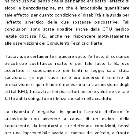
ha concluso nel senso che la periziando era sotto l’effetto di
alcool e benzodiazepine, ma che è impossibile quantificare
tale effetto, per quanto condizione di disabilità alla guida per
l’effetto sinergico delle due sostanze psicoattive. Tali
conclusioni sono state ribadite anche dalla CTU medico
legale dott.ssa F.G., anche nel rispondere motivatamente
alle osservazioni dei Consulenti Tecnici di Parte.
Tuttavia, se certamente il guidare sotto l’effetto di sostanze
psicotrope costituisce reato, e per tale fatto la B., ove
accertato il superamento dei limiti di legge, sarà stata
sanzionata (in ogni caso ne è ora decorso il termine di
prescrizione e quindi non è necessaria la trasmissione degli
atti al P.M.), tuttavia ai fini risarcitori occorre valutare se tale
fatto abbia spiegato incidenza causale nell’accaduto.
La risposta è negativa, in quanto l’arresto dell’auto in
autostrada non avvenne a causa di un malore della
conducente, da imputarsi a sue defedate condizioni, bensì
per una imprevedibile avaria al cambio del veicolo, a fronte