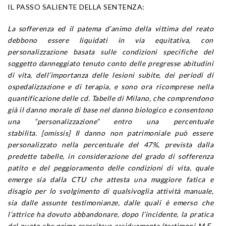
IL PASSO SALIENTE DELLA SENTENZA:
La sofferenza ed il patema d’animo della vittima del reato
debbono essere liquidati in via equitativa, con
personalizzazione basata sulle condizioni specifiche del
soggetto danneggiato tenuto conto delle pregresse abitudini
di vita, dell’importanza delle lesioni subite, dei periodi di
ospedalizzazione e di terapia, e sono ora ricomprese nella
quantificazione delle cd. Tabelle di Milano, che comprendono
già il danno morale di base nel danno biologico e consentono
una “personalizzazione” entro una percentuale
stabilita. [omissis] Il danno non patrimoniale può essere
personalizzato nella percentuale del 47%, prevista dalla
predette tabelle, in considerazione del grado di sofferenza
patito e del peggioramento delle condizioni di vita, quale
emerge sia dalla CTU che attesta una maggiore fatica e
disagio per lo svolgimento di qualsivoglia attività manuale,
sia dalle assunte testimonianze, dalle quali è emerso che
l’attrice ha dovuto abbandonare, dopo l’incidente, la pratica
del nuoto che prima esercitava assiduamente (testimoni M.F.,