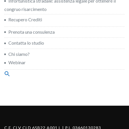
Infortunistica stradale: assistenza legale per ottenere il
congruo risarcimento
Recupero Crediti
Prenota una consulenza
Contatta lo studio
Chi siamo?
Webinar
Search
for:
Search Button
C.F. CLV CLD 65B22 A001 L | P.I. 03460130283