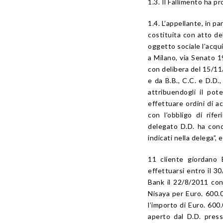
1.3. Il Fallimento ha p
1.4. L’appellante, in 
costituita con atto del
oggetto sociale l’acqui
a Milano, via Senato 19
con delibera del 15/11
e da B.B., C.C. e D.D
attribuendogli il pot
effettuare ordini di a
con l’obbligo di rife
delegato D.D. ha concl
indicati nella delega”, 
11 cliente giordano E
effettuarsi entro il 3
Bank il 22/8/2011 con
Nisaya per Euro. 600.0
l’importo di Euro. 600
aperto dal D.D. press