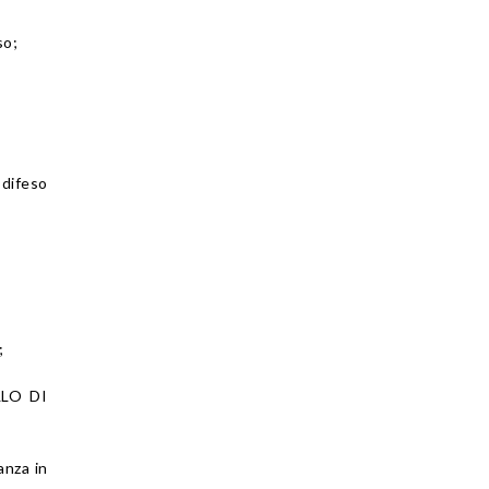
so;
ifeso
;
LLO DI
anza in