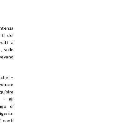
ntenza
nti del
onati a
, sulle
avevano
 che: –
perato
quisire
; – gli
igo di
ligente
i conti