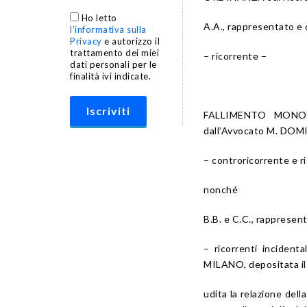
Ho letto
A.A., rappresentato e 
l’informativa sulla
Privacy
e autorizzo il
trattamento dei miei
– ricorrente –
dati personali per le
finalità ivi indicate.
FALLIMENTO MONOC
dall’Avvocato M. DOMI
– controricorrente e r
nonché
B.B. e C.C., rappresen
– ricorrenti incide
MILANO, depositata il
udita la relazione de