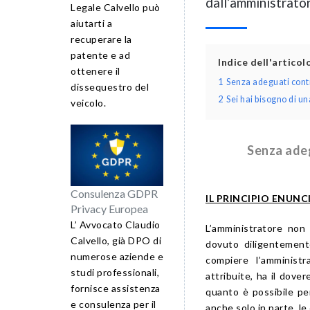
dall’amministrato
Legale Calvello può
aiutarti a
recuperare la
patente e ad
Indice dell'artico
ottenere il
1
Senza adeguati contr
dissequestro del
2
Sei hai bisogno di 
veicolo.
Senza adeg
Consulenza GDPR
IL PRINCIPIO ENUN
Privacy Europea
L’ Avvocato Claudio
L’amministratore non
Calvello, già DPO di
dovuto diligentement
numerose aziende e
compiere l’amministr
studi professionali,
attribuite, ha il dover
fornisce assistenza
quanto è possibile pe
e consulenza per il
anche solo in parte, 