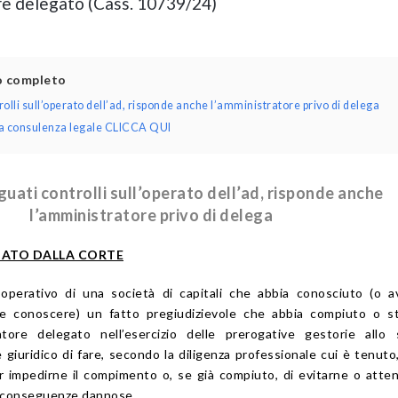
re delegato (Cass. 10739/24)
lo completo
olli sull’operato dell’ad, risponde anche l’amministratore privo di delega
una consulenza legale CLICCA QUI
uati controlli sull’operato dell’ad, risponde anche
l’amministratore privo di delega
CIATO DALLA CORTE
 operativo di una società di capitali che abbia conosciuto (o 
e conoscere) un fatto pregiudizievole che abbia compiuto o st
atore delegato nell’esercizio delle prerogative gestorie allo 
e giuridico di fare, secondo la diligenza professionale cui è tenuto
r impedirne il compimento o, se già compiuto, di evitarne o atte
le conseguenze dannose.