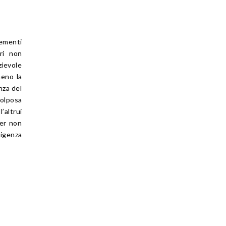
lementi
ori non
zievole
meno la
nza del
colposa
’altrui
per non
ligenza