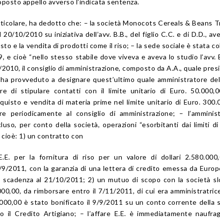
roposto appello avverso l’indicata sentenza.
particolare, ha dedotto che: – la società Monocots Cereals & Beans T
 20/10/2010 su iniziativa dell’avv. B.B., del figlio C.C. e di D.D., av
sto e la vendita di prodotti come il riso; – la sede sociale è stata co
, e cioè “nello stesso stabile dove viveva e aveva lo studio l’avv. B
/2010, il consiglio di amministrazione, composto da A.A., quale pres
., ha provveduto a designare quest’ultimo quale amministratore de
ere di stipulare contatti con il limite unitario di Euro. 50.000,
cquisto e vendita di materia prime nel limite unitario di Euro. 300.
rire periodicamente al consiglio di amministrazione; – l’amminis
uso, per conto della società, operazioni “esorbitanti dai limiti di
e cioè: 1) un contratto con
.E. per la fornitura di riso per un valore di dollari 2.580.000
0/9/2011, con la garanzia di una lettera di credito emessa da Euro
 scadenza al 21/10/2011; 2) un mutuo di scopo con la società s
00,00, da rimborsare entro il 7/11/2011, di cui era amministratrice 
.000,00 è stato bonificato il 9/9/2011 su un conto corrente della 
o il Credito Artigiano; – l’affare E.E. è immediatamente naufra