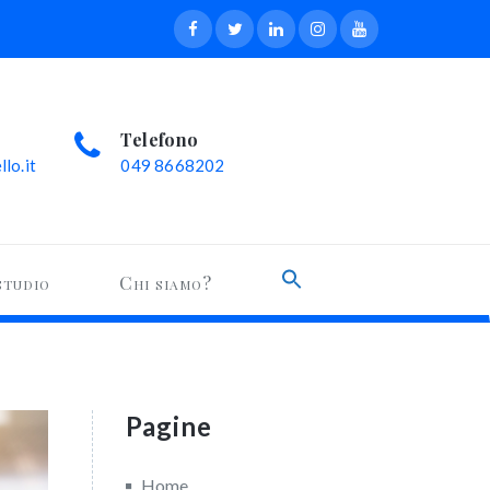
Telefono
lo.it
049 8668202
Search
studio
Chi siamo?
for:
Search Button
Pagine
Home