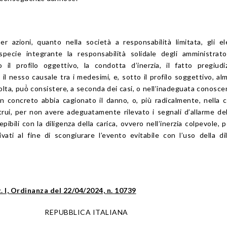
er azioni, quanto nella società a responsabilità limitata, gli e
tispecie integrante la responsabilità solidale degli amministrat
 il profilo oggettivo, la condotta d’inerzia, il fatto pregiudi
 il nesso causale tra i medesimi, e, sotto il profilo soggettivo, al
volta, può̀ consistere, a seconda dei casi, o nell’inadeguata conosce
e in concreto abbia cagionato il danno, o, più radicalmente, nella 
trui, per non avere adeguatamente rilevato i segnali d’allarme dell
epibili con la diligenza della carica, ovvero nell’inerzia colpevole, 
vati al fine di scongiurare l’evento evitabile con l’uso della di
z. I, Ordinanza del 22/04/2024, n. 10739
REPUBBLICA ITALIANA