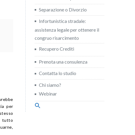
Separazione o Divorzio
Infortunistica stradale:
assistenza legale per ottenere il
congruo risarcimento
Recupero Crediti
Prenota una consulenza
Contatta lo studio
Chi siamo?
Webinar
avrebbe
Search
ia per
for:
stesso
Search Button
, tutto
nuarne,