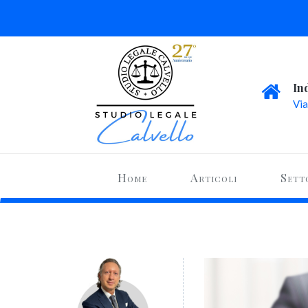
In
Via
Home
Articoli
Sett