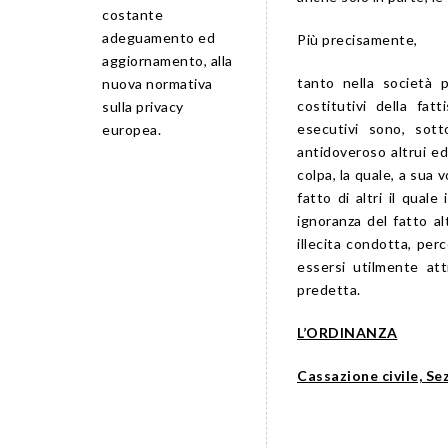
costante
adeguamento ed
Più precisamente,
aggiornamento, alla
tanto nella società p
nuova normativa
costitutivi della fat
sulla privacy
esecutivi sono, sotto
europea.
antidoveroso altrui ed
colpa, la quale, a sua 
fatto di altri il qual
ignoranza del fatto al
illecita condotta, perc
essersi utilmente atti
predetta.
L’ORDINANZA
Cassazione civile, Se