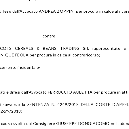
difeso dall’Avvocato ANDREA ZOPPINI per procura in calce al ricor
contro
OTS CEREALS & BEANS TRADING Srl, rappresentato e d
NIQUE FEOLA per procura in calce al controricorso;
icorrente incidentale-
tati e difesi dall’Avvocato FERRUCCIO AULETTA per procure in atti
ntali -avverso la SENTENZA N. 4249/2018 DELLA CORTE D’APPE
 26/9/2018;
lla causa svolta dal Consigliere GIUSEPPE DONGIACOMO nell’adun