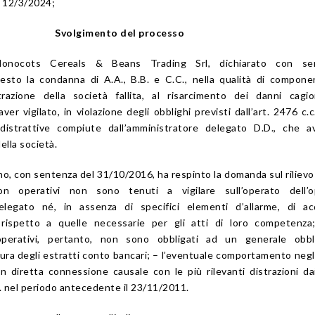
l 12/3/2024;
Svolgimento del processo
 Monocots Cereals & Beans Trading Srl, dichiarato con se
iesto la condanna di A.A., B.B. e C.C., nella qualità di compone
trazione della società fallita, al risarcimento dei danni cagi
er vigilato, in violazione degli obblighi previsti dall’art. 2476 c.c.
e distrattive compiute dall’amministratore delegato D.D., che 
ella società.
lano, con sentenza del 31/10/2016, ha respinto la domanda sul rilievo
non operativi non sono tenuti a vigilare sull’operato dell’o
delegato né, in assenza di specifici elementi d’allarme, di ac
i rispetto a quelle necessarie per gli atti di loro competenza
operativi, pertanto, non sono obbligati ad un generale obbl
tura degli estratti conto bancari; – l’eventuale comportamento neg
n diretta connessione causale con le più rilevanti distrazioni da
D. nel periodo antecedente il 23/11/2011.