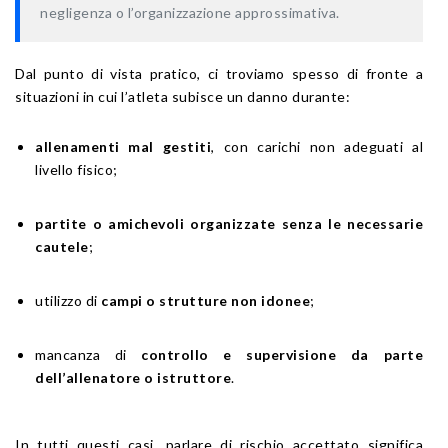
negligenza o l’organizzazione approssimativa.
Dal punto di vista pratico, ci troviamo spesso di fronte a
situazioni in cui l’atleta subisce un danno durante:
allenamenti mal gestiti
, con carichi non adeguati al
livello fisico;
partite o amichevoli organizzate senza le necessarie
cautele
;
utilizzo di
campi o strutture non idonee
;
mancanza di
controllo e supervisione da parte
dell’allenatore o istruttore
.
In tutti questi casi, parlare di rischio accettato significa