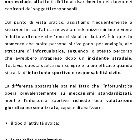
non esclude affatto
il diritto al risarcimento del danno nei
confronti dei soggetti responsabili.
Dal punto di vista pratico, assistiamo frequentemente a
situazioni in cui l’atleta riceve un indennizzo minimo e viene
indotto a ritenere che “non ci sia altro da fare”. È in questo
momento che molte persone si rivolgono, per analogia, alle
strutture di
infortunistica
, seguendo lo stesso percorso
che avrebbero intrapreso dopo un
incidente stradale
.
Tuttavia, questa scelta non sempre è la più efficace quando
si tratta di
infortunio sportivo e responsabilità civile
.
La differenza sostanziale sta nel fatto che l’infortunistica
opera prevalentemente su
meccanismi standardizzati
,
mentre l’infortunio sportivo richiede una
valutazione
giuridica personalizzata
, capace di analizzare:
il tipo di attività svolta;
le modalità organizzative;