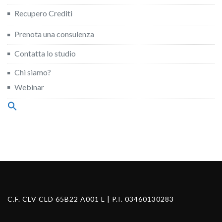
Recupero Crediti
Prenota una consulenza
Contatta lo studio
Chi siamo?
Webinar
Search
for:
Search Button
C.F. CLV CLD 65B22 A001 L | P.I. 03460130283