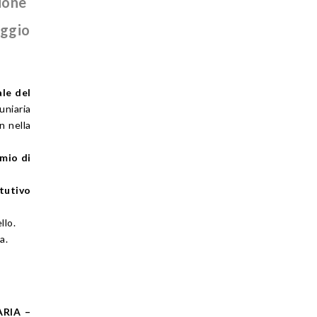
ione
aggio
ale del
uniaria
n nella
rmio di
tutivo
llo.
a.
ARIA –