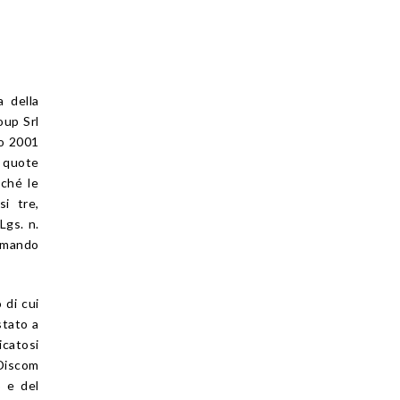
a della
oup Srl
no 2001
0 quote
nché le
i tre,
Lgs. n.
ermando
 di cui
tato a
icatosi
 Discom
o e del