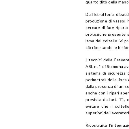
quarto dito della mano 
Dall’istruttoria diba
produzione di vassoi i
cercare di fare riparti
protezione presente su
lama del coltello ivi p
ciò riportando le lesion
I tecnici della Preven
ASL n. 1 di Sulmona av
sistema di sicurezza d
perimetrali della linea
dalla presenza di un s
anche con i ripari aper
prevista dall’
art. 71
, 
evitare che il coltell
superiori dei lavoratori
Ricostruita l’integra