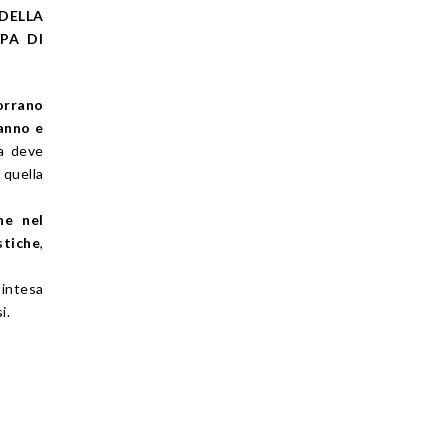
DELLA
PA DI
orrano
danno e
ia deve
quella
he nel
stiche
,
, intesa
i.