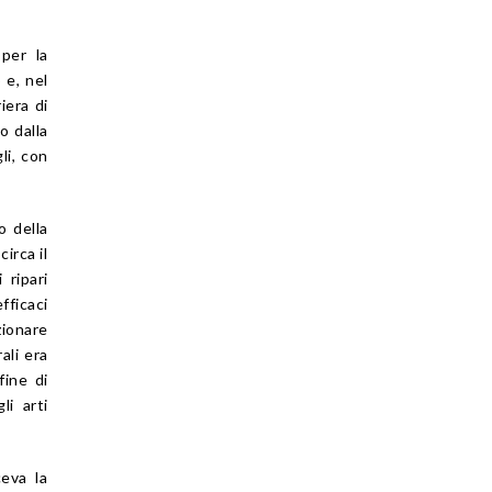
 per la
 e, nel
iera di
o dalla
li, con
o della
irca il
 ripari
fficaci
zionare
ali era
fine di
li arti
ceva la