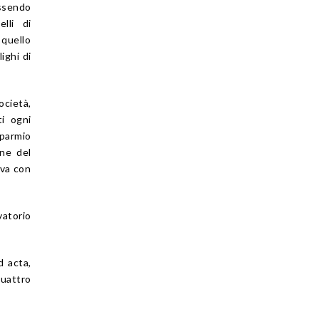
essendo
lli di
 quello
ighi di
ocietà,
ti ogni
sparmio
one del
iva con
vatorio
d acta,
quattro