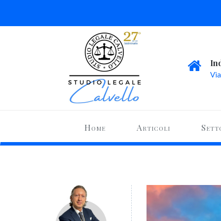
In
Via
Home
Articoli
Sett