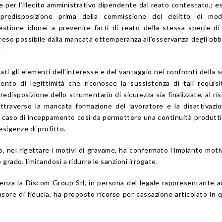
te per l’illecito amministrativo dipendente dal reato contestato,; 
redisposizione prima della commissione del delitto di mode
estione idonei a prevenire fatti di reato della stessa specie di
 reso possibile dalla mancata ottemperanza all’osservanza degli obbl
.
ati gli elementi dell’interesse e del vantaggio nei confronti della s
mento di legittimità che riconosce la sussistenza di tali requisi
edisposizione dello strumentario di sicurezza sia finalizzate, al ri
ttraverso la mancata formazione del lavoratore e la disattivazi
in caso di inceppamento così da permettere una continuità produtt
esigenze di profitto.
lo, nel rigettare i motivi di gravame, ha confermato l’impianto moti
 grado, limitandosi a ridurre le sanzioni irrogate.
enza la Discom Group Srl, in persona del legale rappresentante a
ensore di fiducia, ha proposto ricorso per cassazione articolato in 