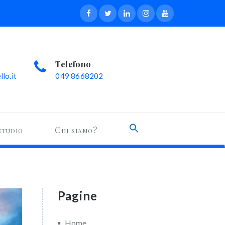
Telefono
lo.it
049 8668202
Search
studio
Chi siamo?
for:
Search Button
Pagine
Home