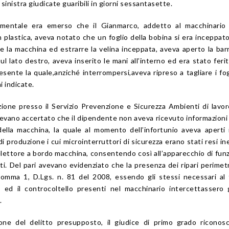
sinistra giudicate guaribili in giorni sessantasette.
ttimentale era emerso che il Gianmarco, addetto al macchinario
n plastica, aveva notato che un foglio della bobina si era inceppato
re la macchina ed estrarre la velina inceppata, aveva aperto la barr
l lato destro, aveva inserito le mani all’interno ed era stato ferit
resente la quale,anziché interrompersi,aveva ripreso a tagliare i fog
i indicate.
zione presso il Servizio Prevenzione e Sicurezza Ambienti di lavor
evano accertato che il dipendente non aveva ricevuto informazioni c
ella macchina, la quale al momento dell’infortunio aveva aperti i
 di produzione i cui microinterruttori di sicurezza erano stati resi ine
elettore a bordo macchina, consentendo così all’apparecchio di fun
ti. Del pari avevano evidenziato che la presenza dei ripari perimetr
comma 1,
D.Lgs. n. 81 del 2008
, essendo gli stessi necessari al 
o ed il controcoltello presenti nel macchinario intercettassero g
.
zione del delitto presupposto, il giudice di primo grado riconos