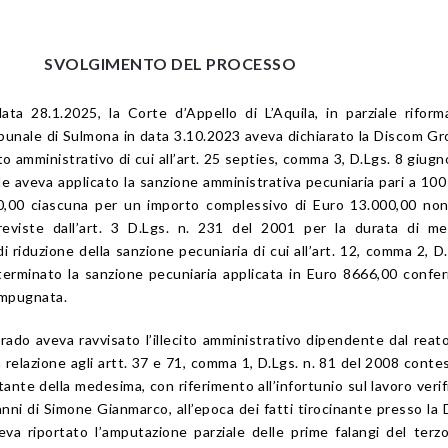
SVOLGIMENTO DEL PROCESSO
ta 28.1.2025, la Corte d’Appello di L’Aquila, in parziale riform
ibunale di Sulmona in data 3.10.2023 aveva dichiarato la Discom Gr
to amministrativo di cui all’
art. 25 septies
, comma 3,
D.Lgs. 8 giug
 le aveva applicato la sanzione amministrativa pecuniaria pari a 10
30,00 ciascuna per un importo complessivo di Euro 13.000,00 no
eviste dall’
art. 3
D.Lgs. n. 231 del 2001
per la durata di mes
i riduzione della sanzione pecuniaria di cui all’
art. 12
, comma 2,
D.
eterminato la sanzione pecuniaria applicata in Euro 8666,00 conf
impugnata.
grado aveva ravvisato l’illecito amministrativo dipendente dal reato
 relazione agli
artt. 37
e
71
, comma 1,
D.Lgs. n. 81 del 2008
contes
ante della medesima, con riferimento all’infortunio sul lavoro verif
anni di Simone Gianmarco, all’epoca dei fatti tirocinante presso la
eva riportato l’amputazione parziale delle prime falangi del terz