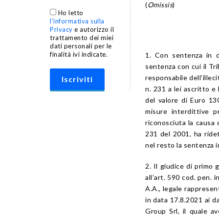
(
Omissis
)
Ho letto
l’informativa sulla
Privacy
e autorizzo il
trattamento dei miei
dati personali per le
finalità ivi indicate.
1. Con sentenza in da
sentenza con cui il Tr
responsabile dell’illeci
n. 231
a lei ascritto e
del valore di Euro 1
misure interdittive pr
riconosciuta la causa d
231 del 2001
, ha rid
nel resto la sentenza 
2. Il giudice di primo 
all’
art. 590
cod. pen. in
A.A., legale rappresent
in data 17.8.2021 ai d
Group Srl, il quale av