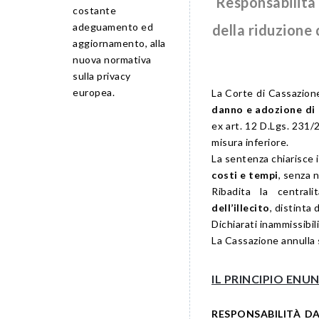
Responsabilità 
costante
adeguamento ed
della riduzione
aggiornamento, alla
nuova normativa
sulla privacy
europea.
La
Corte di Cassazion
danno e adozione di
ex art. 12 D.Lgs. 231
misura inferiore.
La sentenza chiarisce 
costi e tempi
, senza 
Ribadita la central
dell’illecito
, distinta 
Dichiarati inammissibili
La Cassazione annulla 
IL PRINCIPIO EN
RESPONSABILITÀ DA