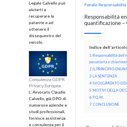
Legale Calvello può
Penale
Responsabilità 
aiutarti a
Responsabilità en
recuperare la
quantificazione –
patente e ad
ottenere il
dissequestro del
veicolo.
Indice dell'artico
1
Responsabilità dell’
pecuniaria e chiarimen
2
IL PRINCIPIO ENU
3
LA SENTENZA
Consulenza GDPR
4
SVOLGIMENTO DE
Privacy Europea
5
MOTIVI DELLA DEC
L’ Avvocato Claudio
6
P.Q.M.
Calvello, già DPO di
7
CONCLUSIONE
numerose aziende e
studi professionali,
fornisce assistenza
e consulenza per il