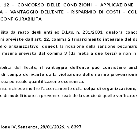
. 12 – CONCORSO DELLE CONDIZIONI – APPLICAZIONE 
A – VANTAGGIO DELL’ENTE – RISPARMIO DI COSTI – COL
 CONFIGURABILITÀ
ilità da reato degli enti ex D.Lgs. n. 231/2001,
qualora conc
ni previste dall’art. 12, comma 2 (risarcimento integrale del 
llo organizzativo idoneo)
, la riduzione della sanzione pecuniar
a misura prevista dal comma 3 (da metà a due terzi)
e non in 
bilità dell’illecito,
il vantaggio dell’ente può consistere anc
 di tempo derivante dalla violazione delle norme prevenzioni
a sua puntuale quantificazione economica.
ente richiede inoltre l’accertamento della
colpa di organizzazione
i modelli idonei a prevenire reati della specie di quello verificatos
zione IV, Sentenza, 28/01/2026, n. 8397