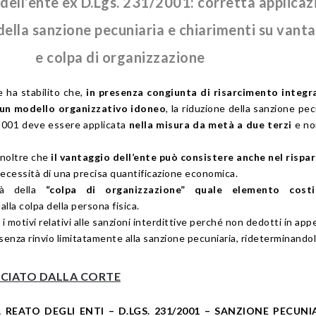
dell’ente ex D.Lgs. 231/2001: corretta applicaz
 della sanzione pecuniaria e chiarimenti su vant
e colpa di organizzazione
e
ha stabilito che,
in presenza congiunta di risarcimento integr
 un modello organizzativo idoneo
, la riduzione della sanzione pec
/2001 deve essere applicata
nella misura da metà a due terzi
e no
inoltre che
il vantaggio dell’ente può consistere anche nel rispa
necessità di una precisa quantificazione economica.
ità della
“colpa di organizzazione” quale elemento costi
dalla colpa della persona fisica.
 i motivi relativi alle sanzioni interdittive perché non dedotti in appe
senza rinvio limitatamente alla sanzione pecuniaria, rideterminandol
UNCIATO DALLA CORTE
 REATO DEGLI ENTI – D.LGS. 231/2001 – SANZIONE PECUNI