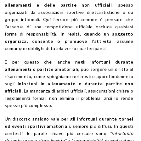
allenamenti e delle partite non ufficiali
, spesso
organizzati da associazioni sportive dilettantistiche o da
gruppi informali. Qui l’errore più comune è pensare che
l’assenza di una competizione ufficiale escluda qualsiasi
forma di responsabilità. In realtà,
quando un soggetto
organizza, consente o promuove l’attività
, assume
comunque obblighi di tutela verso i partecipanti.
È per questo che, anche negli
infortuni durante
allenamenti o partite amatoriali
, può sorgere un diritto al
risarcimento, come spieghiamo nel nostro approfondimento
sugli
infortuni in allenamento o durante partite non
ufficiali
. La mancanza di arbitri ufficiali, assicurazioni chiare o
regolamenti formali non elimina il problema, anzi lo rende
spesso più complesso.
Un discorso analogo vale per gli
infortuni durante tornei
ed eventi sportivi amatoriali
, sempre più diffusi. In questi
contesti, le parole chiave più cercate sono
“infortunio
durante torneo risarcimento”
e
“responsabilità organizzatore