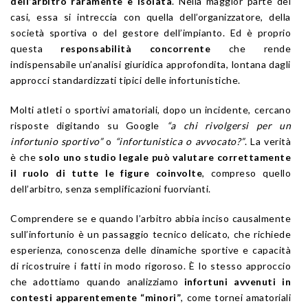
dell’arbitro raramente è isolata
. Nella maggior parte dei
casi, essa si intreccia con quella dell’organizzatore, della
società sportiva o del gestore dell’impianto. Ed è proprio
questa
responsabilità concorrente
che rende
indispensabile un’analisi giuridica approfondita, lontana dagli
approcci standardizzati tipici delle infortunistiche.
Molti atleti o sportivi amatoriali, dopo un incidente, cercano
risposte digitando su Google
“a chi rivolgersi per un
infortunio sportivo”
o
“infortunistica o avvocato?”
. La verità
è che
solo uno studio legale può valutare correttamente
il ruolo di tutte le figure coinvolte
, compreso quello
dell’arbitro, senza semplificazioni fuorvianti.
Comprendere se e quando l’arbitro abbia inciso causalmente
sull’infortunio è un passaggio tecnico delicato, che richiede
esperienza, conoscenza delle dinamiche sportive e capacità
di ricostruire i fatti in modo rigoroso. È lo stesso approccio
che adottiamo quando analizziamo
infortuni avvenuti in
contesti apparentemente “minori”
, come tornei amatoriali