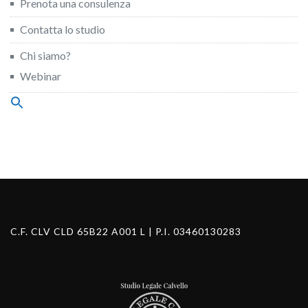
Prenota una consulenza
Contatta lo studio
Chi siamo?
Webinar
Search
for:
Search Button
C.F. CLV CLD 65B22 A001 L | P.I. 03460130283