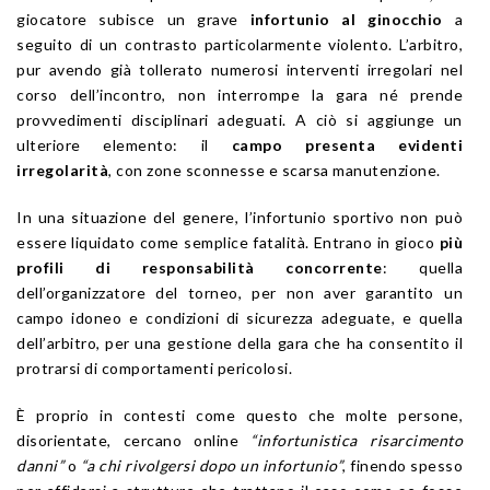
giocatore subisce un grave
infortunio al ginocchio
a
seguito di un contrasto particolarmente violento. L’arbitro,
pur avendo già tollerato numerosi interventi irregolari nel
corso dell’incontro, non interrompe la gara né prende
provvedimenti disciplinari adeguati. A ciò si aggiunge un
ulteriore elemento: il
campo presenta evidenti
irregolarità
, con zone sconnesse e scarsa manutenzione.
In una situazione del genere, l’infortunio sportivo non può
essere liquidato come semplice fatalità. Entrano in gioco
più
profili di responsabilità concorrente
: quella
dell’organizzatore del torneo, per non aver garantito un
campo idoneo e condizioni di sicurezza adeguate, e quella
dell’arbitro, per una gestione della gara che ha consentito il
protrarsi di comportamenti pericolosi.
È proprio in contesti come questo che molte persone,
disorientate, cercano online
“infortunistica risarcimento
danni”
o
“a chi rivolgersi dopo un infortunio”
, finendo spesso