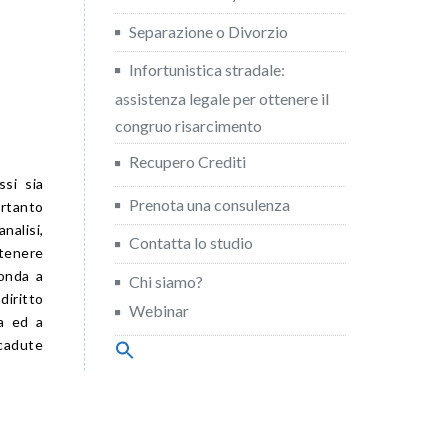
Separazione o Divorzio
Infortunistica stradale:
assistenza legale per ottenere il
congruo risarcimento
Recupero Crediti
ssi sia
Prenota una consulenza
ertanto
nalisi,
Contatta lo studio
ntenere
ponda a
Chi siamo?
diritto
Webinar
a ed a
icadute
Search
for:
Search Button