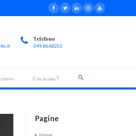
Telefono
lo.it
049 8668202
Search
studio
Chi siamo?
for:
Search Button
Pagine
Home