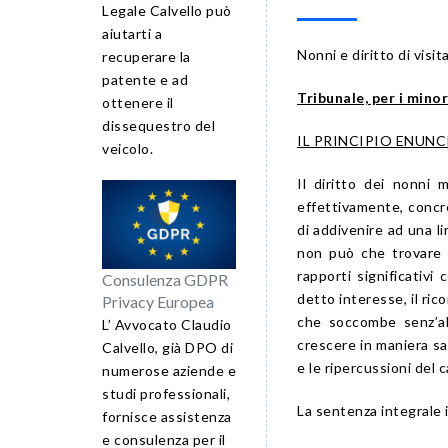
Legale Calvello può
aiutarti a
Nonni e diritto di visita
recuperare la
patente e ad
Tribunale, per i mino
ottenere il
dissequestro del
IL PRINCIPIO ENUN
veicolo.
Il diritto dei nonni 
effettivamente, concr
di addivenire ad una li
non può che trovare o
rapporti significativi
Consulenza GDPR
detto interesse, il ric
Privacy Europea
che soccombe senz’al
L’ Avvocato Claudio
crescere in maniera sa
Calvello, già DPO di
e le ripercussioni del c
numerose aziende e
studi professionali,
La sentenza integrale 
fornisce assistenza
e consulenza per il