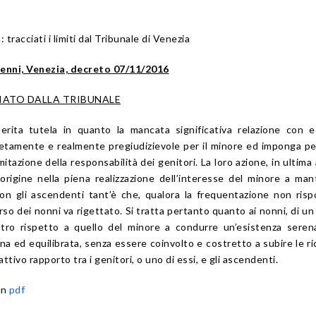
: tracciati i limiti dal Tribunale di Venezia
renni, Venezia, decreto 07/11/2016
CIATO DALLA TRIBUNALE
merita tutela in quanto la mancata significativa relazione con e
etamente e realmente pregiudizievole per il minore ed imponga p
mitazione della responsabilità dei genitori. La loro azione, in ultima a
rigine nella piena realizzazione dell’interesse del minore a ma
 con gli ascendenti tant’è che, qualora la frequentazione non ris
orso dei nonni va rigettato. Si tratta pertanto quanto ai nonni, di un 
tro rispetto a quello del minore a condurre un’esistenza seren
na ed equilibrata, senza essere coinvolto e costretto a subire le r
attivo rapporto tra i genitori, o uno di essi, e gli ascendenti.
in
pdf