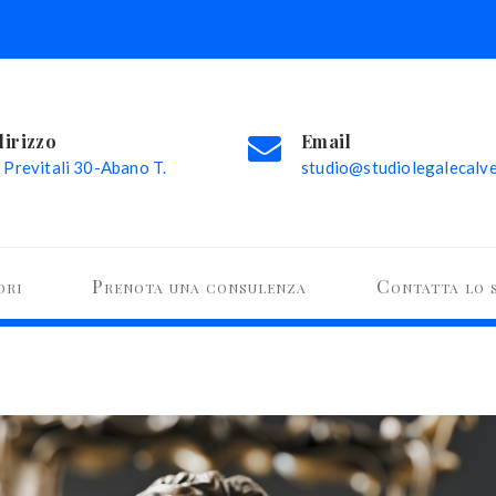
dirizzo
Email
 Previtali 30-Abano T.
studio@studiolegalecalvel
ori
Prenota una consulenza
Contatta lo 