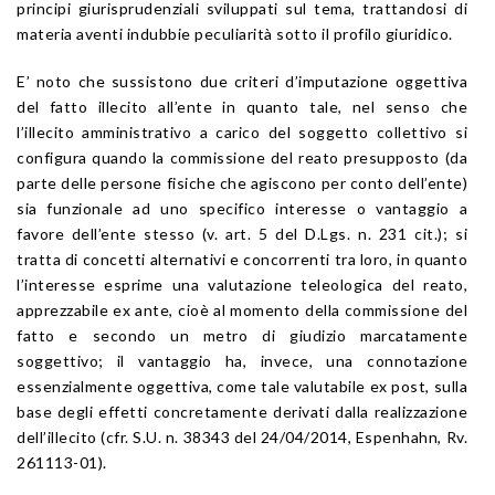
principi giurisprudenziali sviluppati sul tema, trattandosi di
materia aventi indubbie peculiarità sotto il profilo giuridico.
E’ noto che sussistono due criteri d’imputazione oggettiva
del fatto illecito all’ente in quanto tale, nel senso che
l’illecito amministrativo a carico del soggetto collettivo si
configura quando la commissione del reato presupposto (da
parte delle persone fisiche che agiscono per conto dell’ente)
sia funzionale ad uno specifico interesse o vantaggio a
favore dell’ente stesso (v. art. 5 del D.Lgs. n. 231 cit.); si
tratta di concetti alternativi e concorrenti tra loro, in quanto
l’interesse esprime una valutazione teleologica del reato,
apprezzabile ex ante, cioè al momento della commissione del
fatto e secondo un metro di giudizio marcatamente
soggettivo; il vantaggio ha, invece, una connotazione
essenzialmente oggettiva, come tale valutabile ex post, sulla
base degli effetti concretamente derivati dalla realizzazione
dell’illecito (cfr. S.U. n. 38343 del 24/04/2014, Espenhahn, Rv.
261113-01).