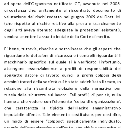
ad opera dell’Organismo notificato CE, avvenuto nel 2008,
circostanza che, unitamente al riscontrato documento di
valutazione dei rischi redatto nel giugno 2009 dal Dott. M.
(che rispetto al rischio relativo alla presa e trascinamento
degli arti aveva ritenuto adeguate le protezioni esistenti),
sembra smentire l’assunto iniziale della Corte di merito.
E’ bene, tuttavia, ribadire e sottolineare che gli aspetti che
riguardano le dotazioni di sicurezza e i controlli riguardanti il
macchinario specifico sul quale si è verificato l’infortunio,
attengono essenzialmente a profili di responsabilità del
soggetto datore di lavoro; quindi, a profili colposi degli
amministratori della società cui è stato addebitato il reato, in
relazione alla riscontrata violazione della normativa per
tutela della sicurezza sul lavoro. Tali profili, di per sè, nulla
hanno a che vedere con l’elemento “colpa di organizzazione”,
che caratterizza la tipicità dell’illecito amministrativo
imputabile all’ente. Tale elemento costituisce, per così dire,
un modo di essere “colposo”, specificamente individuato,
proprio dell’organizzazione dell’ente, che abbia consentito al