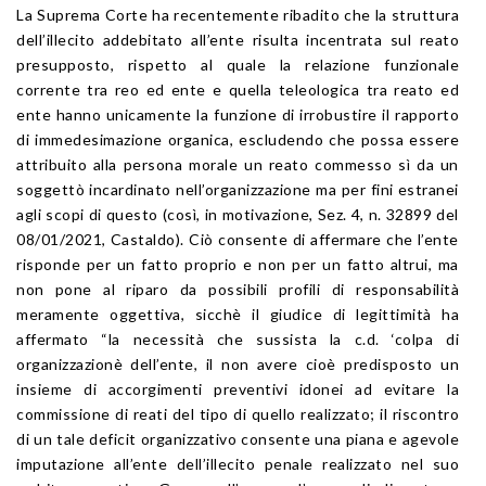
La Suprema Corte ha recentemente ribadito che la struttura
dell’illecito addebitato all’ente risulta incentrata sul reato
presupposto, rispetto al quale la relazione funzionale
corrente tra reo ed ente e quella teleologica tra reato ed
ente hanno unicamente la funzione di irrobustire il rapporto
di immedesimazione organica, escludendo che possa essere
attribuito alla persona morale un reato commesso sì da un
soggettò incardinato nell’organizzazione ma per fini estranei
agli scopi di questo (così, in motivazione, Sez. 4, n. 32899 del
08/01/2021, Castaldo). Ciò consente di affermare che l’ente
risponde per un fatto proprio e non per un fatto altrui, ma
non pone al riparo da possibili profili di responsabilità
meramente oggettiva, sicchè il giudice di legittimità ha
affermato “la necessità che sussista la c.d. ‘colpa di
organizzazionè dell’ente, il non avere cioè predisposto un
insieme di accorgimenti preventivi idonei ad evitare la
commissione di reati del tipo di quello realizzato; il riscontro
di un tale deficit organizzativo consente una piana e agevole
imputazione all’ente dell’illecito penale realizzato nel suo