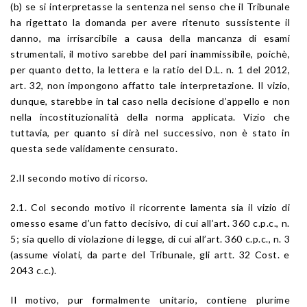
(b) se si interpretasse la sentenza nel senso che il Tribunale
ha rigettato la domanda per avere ritenuto sussistente il
danno, ma irrisarcibile a causa della mancanza di esami
strumentali, il motivo sarebbe del pari inammissibile, poichè,
per quanto detto, la lettera e la ratio del D.L. n. 1 del 2012,
art. 32, non impongono affatto tale interpretazione. Il vizio,
dunque, starebbe in tal caso nella decisione d’appello e non
nella incostituzionalità della norma applicata. Vizio che
tuttavia, per quanto si dirà nel successivo, non è stato in
questa sede validamente censurato.
2.Il secondo motivo di ricorso.
2.1. Col secondo motivo il ricorrente lamenta sia il vizio di
omesso esame d’un fatto decisivo, di cui all’art. 360 c.p.c., n.
5; sia quello di violazione di legge, di cui all’art. 360 c.p.c., n. 3
(assume violati, da parte del Tribunale, gli artt. 32 Cost. e
2043 c.c.).
Il motivo, pur formalmente unitario, contiene plurime