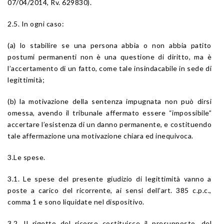
07/04/2014, Rv. 629830).
2.5. In ogni caso:
(a) lo stabilire se una persona abbia o non abbia patito
postumi permanenti non è una questione di diritto, ma è
l’accertamento di un fatto, come tale insindacabile in sede di
legittimità;
(b) la motivazione della sentenza impugnata non può dirsi
omessa, avendo il tribunale affermato essere “impossibile”
accertare l’esistenza di un danno permanente, e costituendo
tale affermazione una motivazione chiara ed inequivoca.
3.Le spese.
3.1. Le spese del presente giudizio di legittimità vanno a
poste a carico del ricorrente, ai sensi dell’art. 385 c.p.c.,
comma 1 e sono liquidate nel dispositivo.
3.2. Il rigetto del ricorso costituisce il presupposto, del