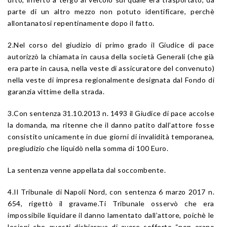
parte di un altro mezzo non potuto identificare, perchè
allontanatosi repentinamente dopo il fatto.
2.Nel corso del giudizio di primo grado il Giudice di pace
autorizzò la chiamata in causa della società Generali (che già
era parte in causa, nella veste di assicuratore del convenuto)
nella veste di impresa regionalmente designata dal Fondo di
garanzia vittime della strada.
3.Con sentenza 31.10.2013 n. 1493 il Giudice di pace accolse
la domanda, ma ritenne che il danno patito dall’attore fosse
consistito unicamente in due giorni di invalidità temporanea,
pregiudizio che liquidò nella somma di 100 Euro.
La sentenza venne appellata dal soccombente.
4.Il Tribunale di Napoli Nord, con sentenza 6 marzo 2017 n.
654, rigettò il gravame.Ti Tribunale osservò che era
impossibile liquidare il danno lamentato dall’attore, poichè le
lesioni che questi dichiarava di avere sofferto “non erano