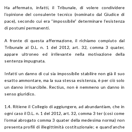
Ha affermato, infatti, il Tribunale, di volere condividere
l’opinione del consulente tecnico (nominato dal Giudice di
pace), secondo cui era “impossibile” determinare l’esistenza
di postumi permanenti.
A fronte di questa affermazione, il richiamo compiuto dal
Tribunale al D.L. n. 1 del 2012, art. 32, comma 3 quater,
appare ultroneo ed irrilevante nella motivazione della
sentenza impugnata.
Infatti un danno di cui sia impossibile stabilire non già il suo
esatto ammontare, ma la sua stessa esistenza, è per ciò solo
un danno irrisarcibile. Rectius, non è nemmeno un danno in
senso giuridico.
1.4. Ritiene il Collegio di aggiungere, ad abundantiam, che in
ogni caso il D.L. n. 1 del 2012, art. 32, comma 3 ter (così come
l’ormai abrogato comma 3 quater della medesima norma) non
presenta profili di illegittimità costituzionale; e quand’anche