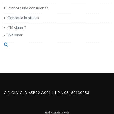
Prenota una consulenza
Contatta lo studio
Chi siamo?
Webinar
Search
for:
Search Button
C.F. CLV CLD 65B22 A001 L | P.I. 03460130283