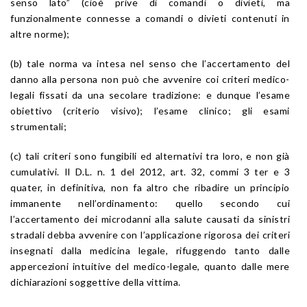
senso lato” (cioè prive di comandi o divieti, ma
funzionalmente connesse a comandi o divieti contenuti in
altre norme);
(b) tale norma va intesa nel senso che l’accertamento del
danno alla persona non può che avvenire coi criteri medico-
legali fissati da una secolare tradizione: e dunque l’esame
obiettivo (criterio visivo); l’esame clinico; gli esami
strumentali;
(c) tali criteri sono fungibili ed alternativi tra loro, e non già
cumulativi. Il D.L. n. 1 del 2012, art. 32, commi 3 ter e 3
quater, in definitiva, non fa altro che ribadire un principio
immanente nell’ordinamento: quello secondo cui
l’accertamento dei microdanni alla salute causati da sinistri
stradali debba avvenire con l’applicazione rigorosa dei criteri
insegnati dalla medicina legale, rifuggendo tanto dalle
appercezioni intuitive del medico-legale, quanto dalle mere
dichiarazioni soggettive della vittima.