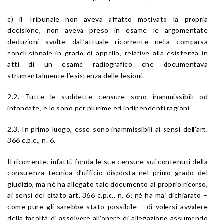
c) il Tribunale non aveva affatto motivato la propria
decisione, non aveva preso in esame le argomentate
deduzioni svolte dall’attuale ricorrente nella comparsa
conclusionale in grado di appello, relative alla esistenza in
atti di un esame radiografico che documentava
strumentalmente l’esistenza delle lesioni.
2.2. Tutte le suddette censure sono inammissibili od
infondate, e lo sono per plurime ed indipendenti ragioni.
2.3. In primo luogo, esse sono inammissibili ai sensi dell’art.
366 c.p.c., n. 6.
Il ricorrente, infatti, fonda le sue censure sui contenuti della
consulenza tecnica d’ufficio disposta nel primo grado del
giudizio, ma nè ha allegato tale documento al proprio ricorso,
ai sensi del citato art. 366 c.p.c., n. 6; nè ha mai dichiarato –
come pure gli sarebbe stato possibile – di volersi avvalere
della facoltà di assolvere all’onere di allegazione assumendo