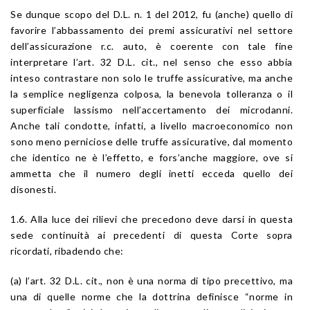
Se dunque scopo del D.L. n. 1 del 2012, fu (anche) quello di
favorire l’abbassamento dei premi assicurativi nel settore
dell’assicurazione r.c. auto, è coerente con tale fine
interpretare l’art. 32 D.L. cit., nel senso che esso abbia
inteso contrastare non solo le truffe assicurative, ma anche
la semplice negligenza colposa, la benevola tolleranza o il
superficiale lassismo nell’accertamento dei microdanni.
Anche tali condotte, infatti, a livello macroeconomico non
sono meno perniciose delle truffe assicurative, dal momento
che identico ne è l’effetto, e fors’anche maggiore, ove si
ammetta che il numero degli inetti ecceda quello dei
disonesti.
1.6. Alla luce dei rilievi che precedono deve darsi in questa
sede continuità ai precedenti di questa Corte sopra
ricordati, ribadendo che:
(a) l’art. 32 D.L. cit., non è una norma di tipo precettivo, ma
una di quelle norme che la dottrina definisce “norme in