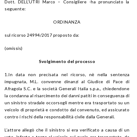
Dott. DELL’UTRI Marco – Consigliere -ha pronunciato la
seguente:
ORDINANZA
sul ricorso 24994/2017 proposto da:
(omissis)
Svolgimento del processo
1.In data non precisata nel ricorso, nè nella sentenza
impugnata, M.L. convenne dinanzi al Giudice di Pace di
Afragola S.C. e la società Generali Italia s.p.a., chiedendone
la condanna al risarcimento dei danni patiti in conseguenza di
un sinistro stradale occorsogli mentre era trasportato su un
veicolo di proprietà e condotto dal convenuto, ed assicurato
contro i rischi della responsabilità civile dalla Generali.
L’attore allegò che il sinistro si era verificato a causa di un
urto, inferto a tergo al veicolo sul quale era trasportato, da