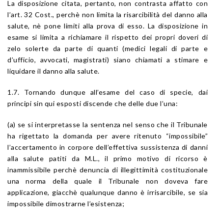
La disposizione citata, pertanto, non contrasta affatto con
l’art. 32 Cost., perchè non limita la risarcibilità del danno alla
salute, nè pone limiti alla prova di esso. La disposizione in
esame si limita a richiamare il rispetto dei propri doveri di
zelo solerte da parte di quanti (medici legali di parte e
d’ufficio, avvocati, magistrati) siano chiamati a stimare e
liquidare il danno alla salute.
1.7. Tornando dunque all’esame del caso di specie, dai
principi sin qui esposti discende che delle due l’una:
(a) se si interpretasse la sentenza nel senso che il Tribunale
ha rigettato la domanda per avere ritenuto “impossibile”
l’accertamento in corpore dell’effettiva sussistenza di danni
alla salute patiti da M.L., il primo motivo di ricorso è
inammissibile perchè denuncia di illegittimità costituzionale
una norma della quale il Tribunale non doveva fare
applicazione, giacchè qualunque danno è irrisarcibile, se sia
impossibile dimostrarne l’esistenza;