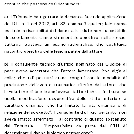
censure che possono così riassumersi:
a) il Tribunale ha rigettato la domanda facendo applicazione
del D.L. n. 1 del 2012, art. 32, comma 3 quater; tale norma
esclude la risarcibilità del danno alla salute non suscettibile
di accertamento clinico strumentale obiettivo; nella specie,
tuttavia, esisteva un esame radiografico, che costituiva
riscontro obiettivo delle lesioni patite dall’attore;
b) il consulente tecnico d’ufficio nominato dal Giudice di
pace aveva accertato che l’attore lamentava lieve algia al
collo; che tali postumi erano congrui con le modalità di
produzione dell’evento traumatico riferito dall’attore; che
l’evoluzione di tale lesioni aveva “fatto sì che si instaurasse
quella modificazione peggiorativa dello stato anteriore a
carattere dinamico, che ha limitato la vita organica e di
relazione del soggetto”; il consulente d’ufficio, pertanto, non
aveva affatto affermato – al contrario di quanto sostenuto
dal Tribunale – “l’impossibilità da parte del CTU di
determinare il danno biologico permanente”;