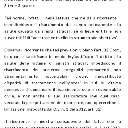
3 ter e 3 quater.
Tali norme, infatti – nella lettura che ne dà il ricorrente –
impedirebbero il risarcimento del danno permanente alla
salute causato da sinistri stradali, se di lieve entità e non
suscettibili di “accertamento clinico strumentale obiettivo”.
Osserva il ricorrente che tali previsioni violano l’art. 32 Cost.,
in quanto sacrificano in modo ingiustificato il diritto alla
salute delle vittime di sinistri stradali; impediscono il
risarcimento dei numerosi pregiudizi permanenti non
strumentalmente riscontrabili; creano ingiustificate
disparità di trattamento nell’ipotesi in cui la vittima
decidesse di domandare il risarcimento solo al responsabile
civile, e non anche al suo assicuratore (nel qual caso,
secondo la prospettazione del ricorrente, non opererebbe la
limitazione introdotta dal D.L. n. 1 del 2012, art. 32).
Il ricorrente si mostra consapevole del fatto che la
questione di legittimità costituzionale del D.L. n. 1 del 2012,