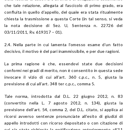
che tale relazione, allegata al fascicolo di primo grado, era
confluita in quello d’appello, del quale era stata ritualmente
chiesta la trasmissione a questa Corte (in tal senso, si veda
la nota decisione di Sez. U, Sentenza n. 22726 del
03/11/2011, Rv. 619317 – 01).
2.4. Nella parte in cui lamenta l’omesso esame d’un fatto
decisivo, il motivo è del pari inammissibile, e per due ragioni.
La prima ragione è che, essendovi state due decisioni
conformi nei gradi di merito, non è consentito in questa sede
invocare il vizio di cui all’art. 360 c.p.c., n. 5, giusta la
previsione di cui all’art. 348 ter c.p.c., comma 5.
Tale norma, introdotta dal D.L. 22 giugno 2012, n. 83
(convertito nella L. 7 agosto 2012, n. 134), giusta la
previsione dell’art. 54, comma 2, del D.L. citato, si applica ai
ricorsi avverso sentenze pronunciate all’esito di giudizi di
appello introdotti con ricorso depositato o con citazione di
cui sia stata richiesta la notificazione anteriormente all’11