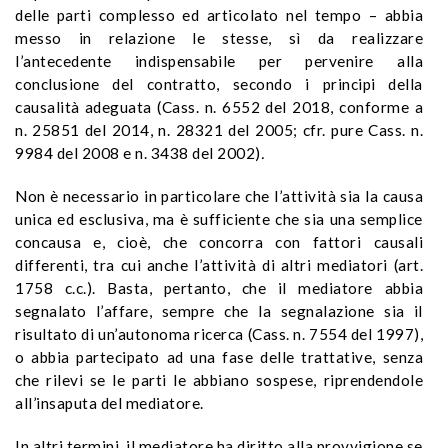
delle parti complesso ed articolato nel tempo – abbia
messo in relazione le stesse, sì da realizzare
l’antecedente indispensabile per pervenire alla
conclusione del contratto, secondo i principi della
causalità adeguata (Cass. n. 6552 del 2018, conforme a
n. 25851 del 2014, n. 28321 del 2005; cfr. pure Cass. n.
9984 del 2008 e n. 3438 del 2002)
.
Non è necessario in particolare che l’attività sia la causa
unica ed esclusiva, ma è sufficiente che sia una semplice
concausa e, cioè, che concorra con fattori causali
differenti, tra cui anche l’attività di altri mediatori (art.
1758 c.c.). Basta, pertanto, che il mediatore abbia
segnalato l’affare, sempre che la segnalazione sia il
risultato di un’autonoma ricerca (Cass. n. 7554 del 1997),
o abbia partecipato ad una fase delle trattative, senza
che rilevi se le parti le abbiano sospese, riprendendole
all’insaputa del mediatore.
In altri termini, il mediatore ha diritto alla provvigione se