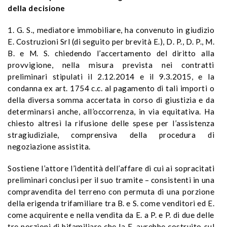
della decisione
1. G. S., mediatore immobiliare, ha convenuto in giudizio
E. Costruzioni Srl (di seguito per brevità E.), D. P., D. P., M.
B. e M. S. chiedendo l’accertamento del diritto alla
provvigione, nella misura prevista nei contratti
preliminari stipulati il 2.12.2014 e il 9.3.2015, e la
condanna ex art. 1754 c.c. al pagamento di tali importi o
della diversa somma accertata in corso di giustizia e da
determinarsi anche, all’occorrenza, in via equitativa. Ha
chiesto altresì la rifusione delle spese per l’assistenza
stragiudiziale, comprensiva della procedura di
negoziazione assistita.
Sostiene l’attore l’identità dell’affare di cui ai sopracitati
preliminari conclusi per il suo tramite – consistenti in una
compravendita del terreno con permuta di una porzione
della erigenda trifamiliare tra B. e S. come venditori ed E.
come acquirente e nella vendita da E. a P. e P. di due delle
tre porzioni di bifamiliare che la E. avrebbe costruito sul