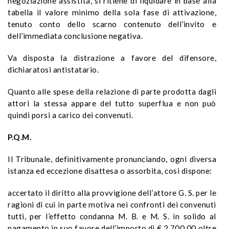
negoziazione assistita, si ritiene di liquidare in base alla
tabella il valore minimo della sola fase di attivazione,
tenuto conto dello scarno contenuto dell’invito e
dell’immediata conclusione negativa.
Va disposta la distrazione a favore del difensore,
dichiaratosi antistatario.
Quanto alle spese della relazione di parte prodotta dagli
attori la stessa appare del tutto superflua e non può
quindi porsi a carico dei convenuti.
P.Q.M.
Il Tribunale, definitivamente pronunciando, ogni diversa
istanza ed eccezione disattesa o assorbita, così
dispone:
accertato il diritto alla provvigione dell’attore G. S. per le
ragioni di cui in parte motiva nei confronti dei convenuti
tutti, per l’effetto condanna M. B. e M. S. in solido al
pagamento in suo favore dell’importo di € 2.700,00 oltre