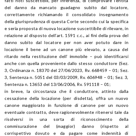
fatti noti suscettibili, per inferenza, di comprovare l’entità
del danno da mancato guadagno subito dal locatore,
correttamente richiamando il consolidato insegnamento
della giurisprudenza di questa Corte secondo cui la specifica
e seria proposta di nuova locazione suscettibile di rilevare, in
relazione al disposto dell’art. 1591 c.c., ai fini della prova del
danno subito dal locatore per non aver potuto dare in
locazione il bene ad un canone più elevato, a causa del
ritardo nella restituzione dell’ immobile – può identificarsi
anche con quella proveniente dallo stesso conduttore (Sez.
3, Ordinanza n. 18370 del 27/06/2023, Rv. 668459 – 01; Sez.
3, Sentenza n. 5051 del 03/03/2009, Rv. 606948 – 01; Sez. 3,
Sentenza n. 13653 del 13/06/2006, Rv. 591118 – 01;
in breve, la circostanza che il conduttore, attinto dalla
cessazione della locazione (per disdetta), offra un nuovo
canone maggiorato in funzione di canone per un nuovo
eventuale contratto, deve ragionevolmente ritenersi tale da
risolversi in una sorta di riconoscimento della
commisurazione del (maggior) danno (rispetto al
corrispettivo dovuto e da pagare come indennità di