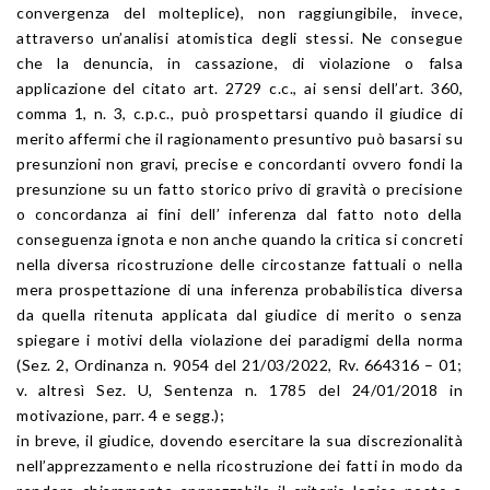
convergenza del molteplice), non raggiungibile, invece,
attraverso un’analisi atomistica degli stessi. Ne consegue
che la denuncia, in cassazione, di violazione o falsa
applicazione del citato art. 2729 c.c., ai sensi dell’art. 360,
comma 1, n. 3, c.p.c., può prospettarsi quando il giudice di
merito affermi che il ragionamento presuntivo può basarsi su
presunzioni non gravi, precise e concordanti ovvero fondi la
presunzione su un fatto storico privo di gravità o precisione
o concordanza ai fini dell’ inferenza dal fatto noto della
conseguenza ignota e non anche quando la critica si concreti
nella diversa ricostruzione delle circostanze fattuali o nella
mera prospettazione di una inferenza probabilistica diversa
da quella ritenuta applicata dal giudice di merito o senza
spiegare i motivi della violazione dei paradigmi della norma
(Sez. 2, Ordinanza n. 9054 del 21/03/2022, Rv. 664316 – 01;
v. altresì Sez. U, Sentenza n. 1785 del 24/01/2018 in
motivazione, parr. 4 e segg.);
in breve, il giudice, dovendo esercitare la sua discrezionalità
nell’apprezzamento e nella ricostruzione dei fatti in modo da