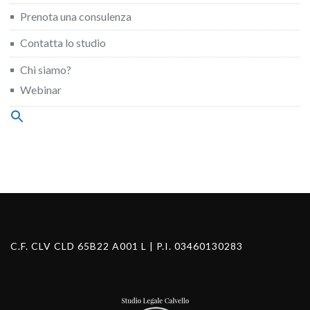
Prenota una consulenza
Contatta lo studio
Chi siamo?
Webinar
Search
for:
Search Button
C.F. CLV CLD 65B22 A001 L | P.I. 03460130283