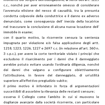
c.c., nonché per aver erroneamente omesso di considerare
l’avvenuta elisione del nesso di causalità, tra la presunta
condotta colpevole della conduttrice e il danno ex adverso
denunciato, come conseguenza dell’ inerzia della locatrice
nel trascurare la conclusione di alcuna nuova locazione dell’
immobile in esame;
con il quarto motivo, la ricorrente censura la sentenza
impugnata per violazione e/o falsa applicazione degli artt.
1218, 1223, 1226, 1227 e 2697 c.c. (in relazione all’art. 360 n.
3 c.p.c.), per avere la corte territoriale violato i principi che
escludono il risarcimento per i danni che il danneggiato
avrebbe potuto evitare usando l’ordinaria diligenza, nonché
dei danni che valgano a configurare obiettivamente
l’attribuzione, in favore del danneggiato, di un’utilità
superiore all’effettivo pregiudizio subito;
il primo motivo è infondato in forza di argomentazioni
suscettibili di assorbire la rilevanza delle restanti censure;
osserva il Collegio come l’ambito in cui si muovono le
doglianze avanzate dalla società ricorrente, con particolare