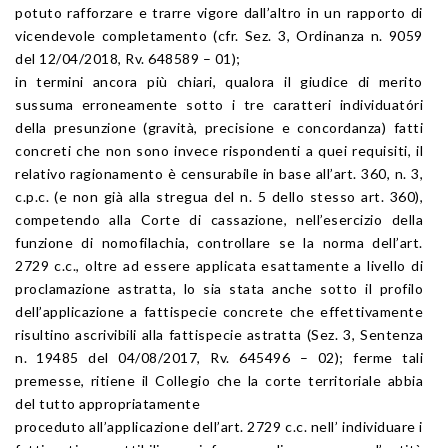
potuto rafforzare e trarre vigore dall’altro in un rapporto di
vicendevole completamento (cfr. Sez. 3, Ordinanza n. 9059
del 12/04/2018, Rv. 648589 – 01);
in termini ancora più chiari, qualora il giudice di merito
sussuma erroneamente sotto i tre caratteri individuatóri
della presunzione (gravità, precisione e concordanza) fatti
concreti che non sono invece rispondenti a quei requisiti, il
relativo ragionamento è censurabile in base all’art. 360, n. 3,
c.p.c. (e non già alla stregua del n. 5 dello stesso art. 360),
competendo alla Corte di cassazione, nell’esercizio della
funzione di nomofilachia, controllare se la norma dell’art.
2729 c.c., oltre ad essere applicata esattamente a livello di
proclamazione astratta, lo sia stata anche sotto il profilo
dell’applicazione a fattispecie concrete che effettivamente
risultino ascrivibili alla fattispecie astratta (Sez. 3, Sentenza
n. 19485 del 04/08/2017, Rv. 645496 – 02); ferme tali
premesse, ritiene il Collegio che la corte territoriale abbia
del tutto appropriatamente
proceduto all’applicazione dell’art. 2729 c.c. nell’ individuare i