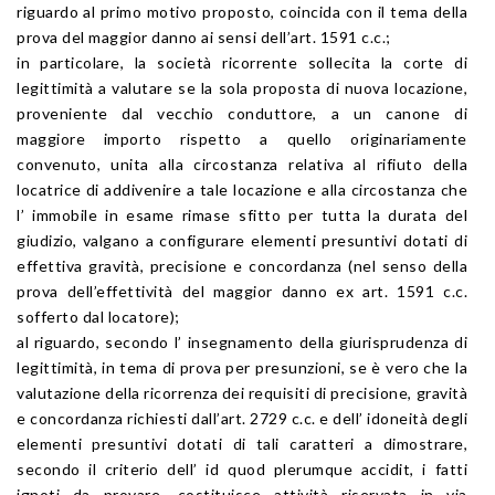
riguardo al primo motivo proposto, coincida con il tema della
prova del maggior danno ai sensi dell’art. 1591 c.c.;
in particolare, la società ricorrente sollecita la corte di
legittimità a valutare se la sola proposta di nuova locazione,
proveniente dal vecchio conduttore, a un canone di
maggiore importo rispetto a quello originariamente
convenuto, unita alla circostanza relativa al rifiuto della
locatrice di addivenire a tale locazione e alla circostanza che
l’ immobile in esame rimase sfitto per tutta la durata del
giudizio, valgano a configurare elementi presuntivi dotati di
effettiva gravità, precisione e concordanza (nel senso della
prova dell’effettività del maggior danno ex art. 1591 c.c.
sofferto dal locatore);
al riguardo, secondo l’ insegnamento della giurisprudenza di
legittimità, in tema di prova per presunzioni, se è vero che la
valutazione della ricorrenza dei requisiti di precisione, gravità
e concordanza richiesti dall’art. 2729 c.c. e dell’ idoneità degli
elementi presuntivi dotati di tali caratteri a dimostrare,
secondo il criterio dell’ id quod plerumque accidit, i fatti
ignoti da provare, costituisce attività riservata in via