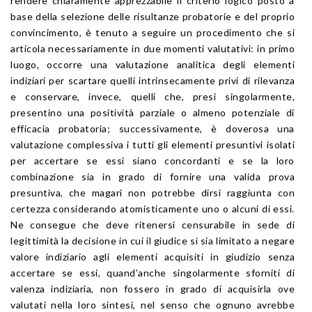
rendere chiaramente apprezzabile il criterio logico posto a
base della selezione delle risultanze probatorie e del proprio
convincimento, è tenuto a seguire un procedimento che si
articola necessariamente in due momenti valutativi: in primo
luogo, occorre una valutazione analitica degli elementi
indiziari per scartare quelli intrinsecamente privi di rilevanza
e conservare, invece, quelli che, presi singolarmente,
presentino una positività parziale o almeno potenziale di
efficacia probatoria; successivamente, è doverosa una
valutazione complessiva i tutti gli elementi presuntivi isolati
per accertare se essi siano concordanti e se la loro
combinazione sia in grado di fornire una valida prova
presuntiva, che magari non potrebbe dirsi raggiunta con
certezza considerando atomisticamente uno o alcuni di essi.
Ne consegue che deve ritenersi censurabile in sede di
legittimità la decisione in cui il giudice si sia limitato a negare
valore indiziario agli elementi acquisiti in giudizio senza
accertare se essi, quand’anche singolarmente sforniti di
valenza indiziaria, non fossero in grado di acquisirla ove
valutati nella loro sintesi, nel senso che ognuno avrebbe