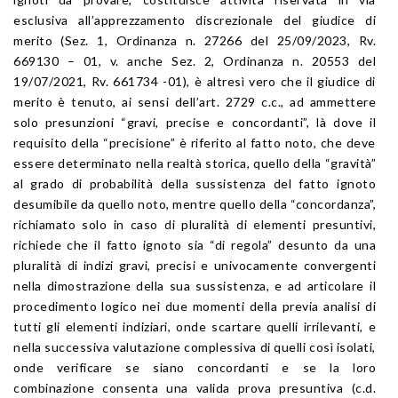
esclusiva all’apprezzamento discrezionale del giudice di
merito (Sez. 1, Ordinanza n. 27266 del 25/09/2023, Rv.
669130 – 01, v. anche Sez. 2, Ordinanza n. 20553 del
19/07/2021, Rv. 661734 -01), è altresì vero che il giudice di
merito è tenuto, ai sensi dell’art. 2729 c.c., ad ammettere
solo presunzioni “gravi, precise e concordanti”, là dove il
requisito della “precisione” è riferito al fatto noto, che deve
essere determinato nella realtà storica, quello della “gravità”
al grado di probabilità della sussistenza del fatto ignoto
desumibile da quello noto, mentre quello della “concordanza”,
richiamato solo in caso di pluralità di elementi presuntivi,
richiede che il fatto ignoto sia “di regola” desunto da una
pluralità di indizi gravi, precisi e univocamente convergenti
nella dimostrazione della sua sussistenza, e ad articolare il
procedimento logico nei due momenti della previa analisi di
tutti gli elementi indiziari, onde scartare quelli irrilevanti, e
nella successiva valutazione complessiva di quelli così isolati,
onde verificare se siano concordanti e se la loro
combinazione consenta una valida prova presuntiva (c.d.