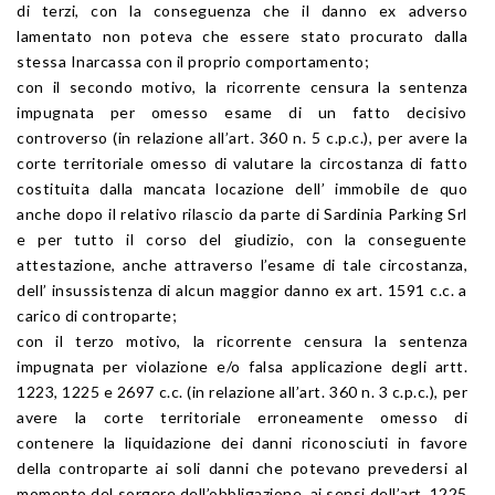
di terzi, con la conseguenza che il danno ex adverso
lamentato non poteva che essere stato procurato dalla
stessa Inarcassa con il proprio comportamento;
con il secondo motivo, la ricorrente censura la sentenza
impugnata per omesso esame di un fatto decisivo
controverso (in relazione all’art. 360 n. 5 c.p.c.), per avere la
corte territoriale omesso di valutare la circostanza di fatto
costituita dalla mancata locazione dell’ immobile de quo
anche dopo il relativo rilascio da parte di Sardinia Parking Srl
e per tutto il corso del giudizio, con la conseguente
attestazione, anche attraverso l’esame di tale circostanza,
dell’ insussistenza di alcun maggior danno ex art. 1591 c.c. a
carico di controparte;
con il terzo motivo, la ricorrente censura la sentenza
impugnata per violazione e/o falsa applicazione degli artt.
1223, 1225 e 2697 c.c. (in relazione all’art. 360 n. 3 c.p.c.), per
avere la corte territoriale erroneamente omesso di
contenere la liquidazione dei danni riconosciuti in favore
della controparte ai soli danni che potevano prevedersi al
momento del sorgere dell’obbligazione, ai sensi dell’art. 1225