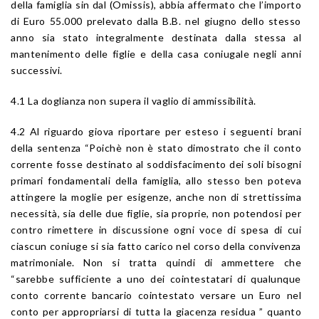
della famiglia sin dal (Omissis), abbia affermato che l’importo
di Euro 55.000 prelevato dalla B.B. nel giugno dello stesso
anno sia stato integralmente destinata dalla stessa al
mantenimento delle figlie e della casa coniugale negli anni
successivi.
4.1 La doglianza non supera il vaglio di ammissibilità.
4.2 Al riguardo giova riportare per esteso i seguenti brani
della sentenza “Poichè non è stato dimostrato che il conto
corrente fosse destinato al soddisfacimento dei soli bisogni
primari fondamentali della famiglia, allo stesso ben poteva
attingere la moglie per esigenze, anche non di strettissima
necessità, sia delle due figlie, sia proprie, non potendosi per
contro rimettere in discussione ogni voce di spesa di cui
ciascun coniuge si sia fatto carico nel corso della convivenza
matrimoniale. Non si tratta quindi di ammettere che
“sarebbe sufficiente a uno dei cointestatari di qualunque
conto corrente bancario cointestato versare un Euro nel
conto per appropriarsi di tutta la giacenza residua ” quanto