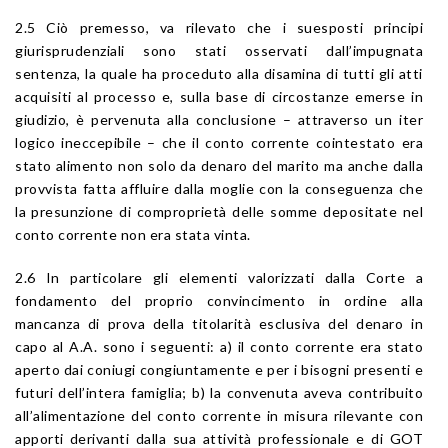
2.5 Ciò premesso, va rilevato che i suesposti principi
giurisprudenziali sono stati osservati dall’impugnata
sentenza, la quale ha proceduto alla disamina di tutti gli atti
acquisiti al processo e, sulla base di circostanze emerse in
giudizio, è pervenuta alla conclusione – attraverso un iter
logico ineccepibile – che il conto corrente cointestato era
stato alimento non solo da denaro del marito ma anche dalla
provvista fatta affluire dalla moglie con la conseguenza che
la presunzione di comproprietà delle somme depositate nel
conto corrente non era stata vinta.
2.6 In particolare gli elementi valorizzati dalla Corte a
fondamento del proprio convincimento in ordine alla
mancanza di prova della titolarità esclusiva del denaro in
capo al A.A. sono i seguenti: a) il conto corrente era stato
aperto dai coniugi congiuntamente e per i bisogni presenti e
futuri dell’intera famiglia; b) la convenuta aveva contribuito
all’alimentazione del conto corrente in misura rilevante con
apporti derivanti dalla sua attività professionale e di GOT