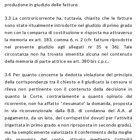
produzione in giudizio delle fatture.
3.3 La controricorrente ha, tuttavia, chiarito che le fatture
sono state ritualmente introdotte nel giudizio di primo grado
non con la comparsa di costituzione e risposta ma attraverso
la memoria ex art. 183, comma 6, n. 2 (cfr. fatture riprodotte
nel presente giudizio agli allegati nr 35 e 36). Tale
circostanza non ha trovato smentita alcuna nel contenuto
della memoria di parte attrice ex art. 380 bis c.p.c..
3.4 Per quanto concerne la dedotta violazione del principio
della corrispondenza tra il chiesto e il giudicato la censura si
rileva non pertinente con il contenuto della decisione in
quanto la Corte, contrariamente a quanto opinato dal
ricorrente, non ha affatto “riesumato” la domanda, proposta
in via riconvenzionale dalla B.B. di condanna del A.A. al
pagamento, da un lato, dei corrispettivi dovuti per l’attività
(rigettata in primo grado e non riproposta in secondo grado),
ma ha semplicemente valorizzato il conferimento della moglie
alla provvista del conto, attuato mediante l’attività