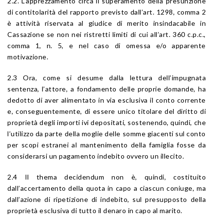
2.2. L’apprezzamento circa il superamento della presunzione
di contitolarità del rapporto previsto dall’art. 1298, comma 2
è attività riservata al giudice di merito insindacabile in
Cassazione se non nei ristretti limiti di cui all’art. 360 c.p.c.,
comma 1, n. 5, e nel caso di omessa e/o apparente
motivazione.
2.3 Ora, come si desume dalla lettura dell’impugnata
sentenza, l’attore, a fondamento delle proprie domande, ha
dedotto di aver alimentato in via esclusiva il conto corrente
e, conseguentemente, di essere unico titolare del diritto di
proprietà degli importi ivi depositati, sostenendo, quindi, che
l’utilizzo da parte della moglie delle somme giacenti sul conto
per scopi estranei al mantenimento della famiglia fosse da
considerarsi un pagamento indebito ovvero un illecito.
2.4 Il thema decidendum non è, quindi, costituito
dall’accertamento della quota in capo a ciascun coniuge, ma
dall’azione di ripetizione di indebito, sul presupposto della
proprietà esclusiva di tutto il denaro in capo al marito.