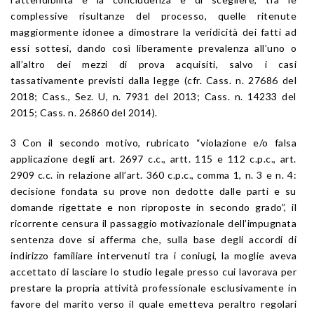
complessive risultanze del processo, quelle ritenute
maggiormente idonee a dimostrare la veridicità dei fatti ad
essi sottesi, dando così liberamente prevalenza all’uno o
all’altro dei mezzi di prova acquisiti, salvo i casi
tassativamente previsti dalla legge (cfr. Cass. n. 27686 del
2018; Cass., Sez. U, n. 7931 del 2013; Cass. n. 14233 del
2015; Cass. n. 26860 del 2014).
3 Con il secondo motivo, rubricato “violazione e/o falsa
applicazione degli art. 2697 c.c., artt. 115 e 112 c.p.c., art.
2909 c.c. in relazione all’art. 360 c.p.c., comma 1, n. 3 e n. 4:
decisione fondata su prove non dedotte dalle parti e su
domande rigettate e non riproposte in secondo grado”, il
ricorrente censura il passaggio motivazionale dell’impugnata
sentenza dove si afferma che, sulla base degli accordi di
indirizzo familiare intervenuti tra i coniugi, la moglie aveva
accettato di lasciare lo studio legale presso cui lavorava per
prestare la propria attività professionale esclusivamente in
favore del marito verso il quale emetteva peraltro regolari