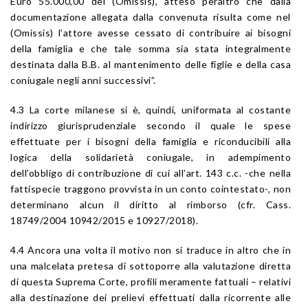
Euro 55.000,00 del (Omissis), atteso peraltro che dalla
documentazione allegata dalla convenuta risulta come nel
(Omissis) l’attore avesse cessato di contribuire ai bisogni
della famiglia e che tale somma sia stata integralmente
destinata dalla B.B. al mantenimento delle figlie e della casa
coniugale negli anni successivi”.
4.3 La corte milanese si è, quindi, uniformata al costante
indirizzo giurisprudenziale secondo il quale le spese
effettuate per i bisogni della famiglia e riconducibili alla
logica della solidarietà coniugale, in adempimento
dell’obbligo di contribuzione di cui all’art. 143 c.c. -che nella
fattispecie traggono provvista in un conto cointestato-, non
determinano alcun il diritto al rimborso (cfr. Cass.
18749/2004 10942/2015 e 10927/2018).
4.4 Ancora una volta il motivo non si traduce in altro che in
una malcelata pretesa di sottoporre alla valutazione diretta
di questa Suprema Corte, profili meramente fattuali – relativi
alla destinazione dei prelievi effettuati dalla ricorrente alle