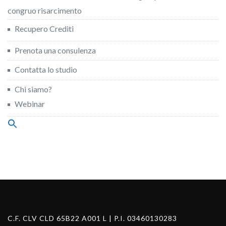
congruo risarcimento
Recupero Crediti
Prenota una consulenza
Contatta lo studio
Chi siamo?
Webinar
Search
for:
Search Button
C.F. CLV CLD 65B22 A001 L | P.I. 03460130283