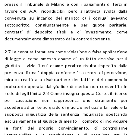
presso il Tribunale di Milano e con i pagamenti di terzi in
favore del A.A., riconducibili però all’attività svolta dalla
convenuta su incarico del marito; c) i coniugi avevano
sottoscritto, congiuntamente e per quote paritarie,
contratti di deposito titoli e di investimento, come
documentalmente dimostrato dalla controricorrente.
2.7 La censura formulata come violazione o falsa applicazione
di legge o come omesso esame di un fatto decisivo per il
giudizio – vizio il cui esame peraltro risulta impedito dalla
presenza di una ” doppia conforme “- o errore di percezione,
mira in realtà alla rivalutazione dei fatti e del compendio
probatorio operata dal giudice di merito non consentita in
sede di legittimità 2.8 Come insegna questa Corte, il ricorso
per cassazione non rappresenta uno strumento per
accedere ad un terzo grado di giudizio nel quale far valere la
supposta ingiustizia della sentenza impugnata, spettando
esclusivamente al giudice di merito il compito di individuare
le fonti del proprio convincimento, di controllarne
l’attendibilità e la concludenza e di scegliere, tra le