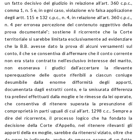
un fatto decisivo del giudizio in relazione all’art. 360 c.p.c.,
comma 1, n. 5 e, in ogni caso, violazione e/o falsa applicazione
degli artt. 115 e 132 c.p.c., n. 4, in relazione all’art. 360 c.p.c.,
n. 4 per erronea percezione del contenuto oggettivo della
prova documentale”; sostiene il ricorrente che la Corte
territoriale si sarebbe limitata esclusivamente ad evidenziare
che la B.B. avesse dato la prova di alcuni versamenti sul
conto, il che se consentiva di affermare che il conto corrente
non era stato contratto nell’esclusivo interesse del marito,
non esonerava i giudici dall’accertare la rilevante
sperequazione delle quote riferibili a ciascun coniuge
desumibile dalla enorme difformità degli apporti,
documentata dagli estratti conto, e la smisurata differenza
tra prelievi effettuati dalla moglie e le rimesse da lei operate,
che consentiva di ritenere superata la presunzione di
comproprietà in parti uguali di cui all’art. 1298 c.c.. Sempre a
dire del ricorrente, il processo logico che ha fondato la
decisione della Corte d’Appello, nel ritenere rilevanti gli
apporti della ex moglie, sarebbe da ritenersi viziato, oltre che
da error in iudicando, anche da omesso esame di un fatto