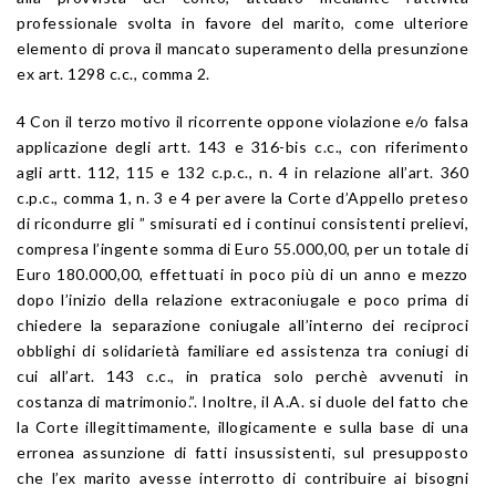
professionale svolta in favore del marito, come ulteriore
elemento di prova il mancato superamento della presunzione
ex art. 1298 c.c., comma 2.
4 Con il terzo motivo il ricorrente oppone violazione e/o falsa
applicazione degli artt. 143 e 316-bis c.c., con riferimento
agli artt. 112, 115 e 132 c.p.c., n. 4 in relazione all’art. 360
c.p.c., comma 1, n. 3 e 4 per avere la Corte d’Appello preteso
di ricondurre gli ” smisurati ed i continui consistenti prelievi,
compresa l’ingente somma di Euro 55.000,00, per un totale di
Euro 180.000,00, effettuati in poco più di un anno e mezzo
dopo l’inizio della relazione extraconiugale e poco prima di
chiedere la separazione coniugale all’interno dei reciproci
obblighi di solidarietà familiare ed assistenza tra coniugi di
cui all’art. 143 c.c., in pratica solo perchè avvenuti in
costanza di matrimonio.”. Inoltre, il A.A. si duole del fatto che
la Corte illegittimamente, illogicamente e sulla base di una
erronea assunzione di fatti insussistenti, sul presupposto
che l’ex marito avesse interrotto di contribuire ai bisogni