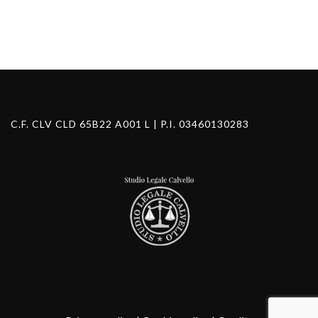
for:
Search Button
C.F. CLV CLD 65B22 A001 L | P.I. 03460130283