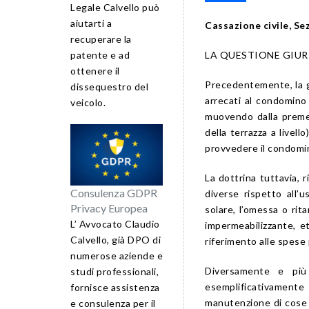
Legale Calvello può
aiutarti a
Cassazione civile, Se
recuperare la
LA QUESTIONE GIUR
patente e ad
ottenere il
Precedentemente, la g
dissequestro del
arrecati al condomino 
veicolo.
muovendo dalla premes
della terrazza a livell
provvedere il condomini
La dottrina tuttavia, 
Consulenza GDPR
diverse rispetto all’u
Privacy Europea
solare, l’omessa o ri
L’ Avvocato Claudio
impermeabilizzante, e
Calvello, già DPO di
riferimento alle spese p
numerose aziende e
Diversamente e più
studi professionali,
esemplificativamente
fornisce assistenza
manutenzione di cose i
e consulenza per il