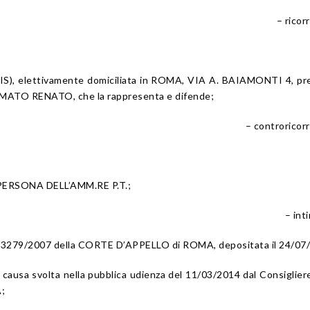
– ricor
SIS), elettivamente domiciliata in ROMA, VIA A. BAIAMONTI 4, pr
AMATO RENATO, che la rappresenta e difende;
– controricor
PERSONA DELL’AMM.RE P.T.;
– int
. 3279/2007 della CORTE D’APPELLO di ROMA, depositata il 24/07
la causa svolta nella pubblica udienza del 11/03/2014 dal Consiglier
;