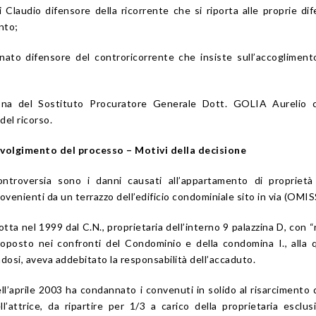
 Claudio difensore della ricorrente che si riporta alle proprie di
nto;
nato difensore del controricorrente che insiste sull’accogliment
sona del Sostituto Procuratore Generale Dott. GOLIA Aurelio 
del ricorso.
volgimento del processo – Motivi della decisione
troversia sono i danni causati all’appartamento di proprietà
provenienti da un terrazzo dell’edificio condominiale sito in via (OMIS
otta nel 1999 dal C.N., proprietaria dell’interno 9 palazzina D, con “
posto nei confronti del Condominio e della condomina I., alla q
osi, aveva addebitato la responsabilità dell’accaduto.
ell’aprile 2003 ha condannato i convenuti in solido al risarcimento 
ll’attrice, da ripartire per 1/3 a carico della proprietaria esclus