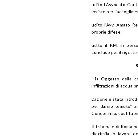
udito l’Avvocato Conti
insiste per l’accoglime
udito l’Avv. Amato Re
proprie difese;
udito il P.M. in per
concluso per il rigetto 
S
1) Oggetto della con
infiltrazioni di acqua 
L’azione è stata introd
per danno temuto” pro
Condominio, costituend
Il tribunale di Roma n
diecimila in favore de