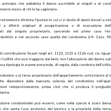
 principio che addebita il danno ascrivibile ai singoli o al con
mento lesivo di chi lo ha cagionato.
rrettamente distinta l’ipotesi in cui ci si duole di danni dovuti a ve
li a difetti originari di progettazione o di esecuzione dell’
rati dal singolo proprietario, sancendo nel primo caso l’esc
ndominio e nel secondo caso quella del condomino (cfr. Cass. 9
 di contribuzione fissati negli art. 1123, 1125 e 1126 cod. civ. riguar
 e l’utilità che essi traggono dai beni, non l’allocazione del danno sub
ssa tipologia in esame prescinde, di regola, dalla condotta dell’utiliz
ondomino o al terzo proprietario dell’appartamento sottostante al l
che dipendere dalla mancata solerzia del condominio nell’appr
razioni tempestivamente, prima cioè che si produca il pregiudi
tante.
zione condominiale può esservi, come nella specie è stato denu
che vanta l’uso esclusivo del lastrico o la proprietà della terra