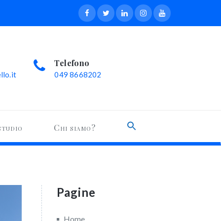
Telefono
lo.it
049 8668202
Search
studio
Chi siamo?
for:
Search Button
Pagine
Home