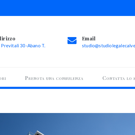
dirizzo
Email
 Previtali 30-Abano T.
studio@studiolegalecalvel
ori
Prenota una consulenza
Contatta lo 