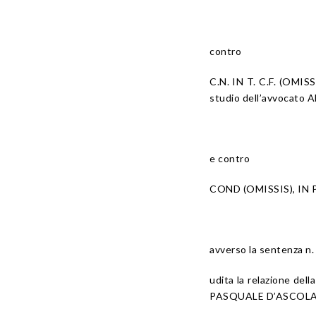
contro
C.N. IN T. C.F. (OMIS
studio dell’avvocato 
e contro
COND (OMISSIS), IN 
avverso la sentenza n
udita la relazione del
PASQUALE D’ASCOLA