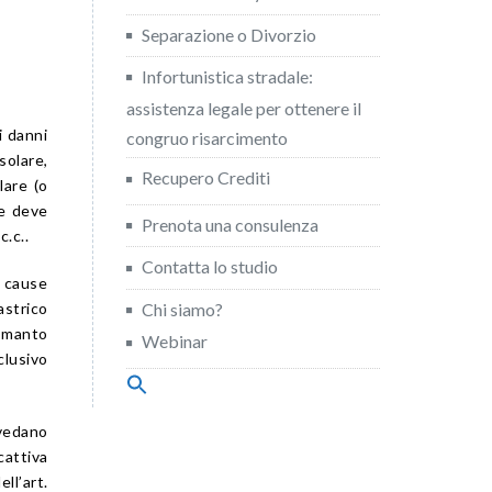
Separazione o Divorzio
Infortunistica stradale:
assistenza legale per ottenere il
i danni
congruo risarcimento
solare,
Recupero Crediti
lare (o
se deve
Prenota una consulenza
c.c..
Contatta lo studio
a cause
astrico
Chi siamo?
l manto
Webinar
clusivo
Search
for:
Search Button
vedano
attiva
ll’art.