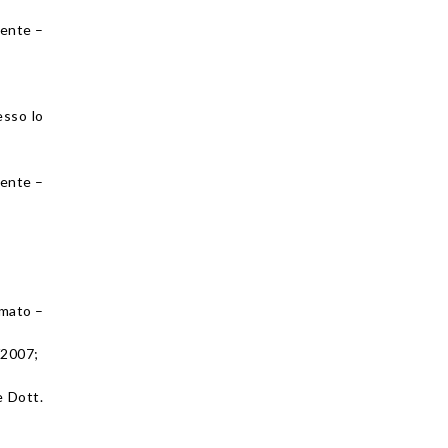
rente –
esso lo
rente –
imato –
/2007;
e Dott.