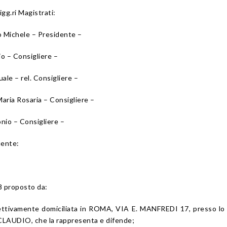
igg.ri Magistrati:
 Michele – Presidente –
o – Consigliere –
le – rel. Consigliere –
ia Rosaria – Consigliere –
io – Consigliere –
uente:
8 proposto da:
elettivamente domiciliata in ROMA, VIA E. MANFREDI 17, presso lo
LAUDIO, che la rappresenta e difende;