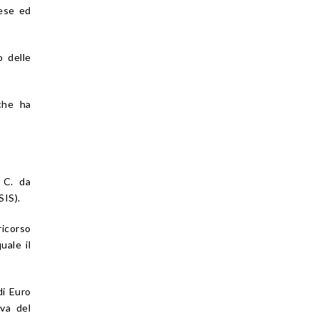
fese ed
o delle
che ha
 C. da
SIS).
ricorso
uale il
di Euro
iva del