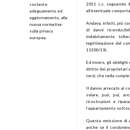
2051 c.c. seguendo il
costante
all’eventuale comporta
adeguamento ed
aggiornamento, alla
Andava, infatti, più co
nuova normativa
di danni riconducibi
sulla privacy
indebitamente tolle
europea.
legittimazione del co
15300/13).
Ed invero, gli obblighi
diritto dei proprietari
terzi, che nella comple
Il danno arrecato al c
solare, può, poi, an
ricostruzioni e ripa
l’appartamento sottos
Questa omissione di a
anche se il condomino 