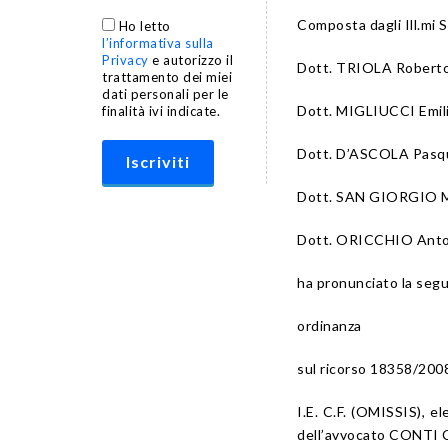
Composta dagli Ill.mi S
Ho letto
l’informativa sulla
Privacy
e autorizzo il
Dott. TRIOLA Roberto
trattamento dei miei
dati personali per le
Dott. MIGLIUCCI Emili
finalità ivi indicate.
Dott. D’ASCOLA Pasqua
Dott. SAN GIORGIO Mar
Dott. ORICCHIO Anton
ha pronunciato la seg
ordinanza
sul ricorso 18358/200
I.E. C.F. (OMISSIS), 
dell’avvocato CONTI C