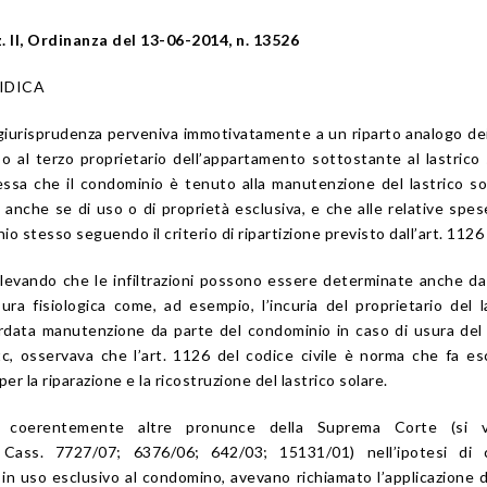
z. II, Ordinanza del 13-06-2014, n. 13526
IDICA
iurisprudenza perveniva immotivatamente a un riparto analogo de
o al terzo proprietario dell’appartamento sottostante al lastrico 
sa che il condominio è tenuto alla manutenzione del lastrico so
o) anche se di uso o di proprietà esclusiva, e che alle relative spe
o stesso seguendo il criterio di ripartizione previsto dall’art. 1126 
rilevando che le infiltrazioni possono essere determinate anche d
sura fisiologica come, ad esempio, l’incuria del proprietario del l
tardata manutenzione da parte del condominio in caso di usura de
tc, osservava che l’art. 1126 del codice civile è norma che fa es
er la riparazione e la ricostruzione del lastrico solare.
 coerentemente altre pronunce della Suprema Corte (si 
 Cass. 7727/07; 6376/06; 642/03; 15131/01) nell’ipotesi di c
n uso esclusivo al condomino, avevano richiamato l’applicazione de