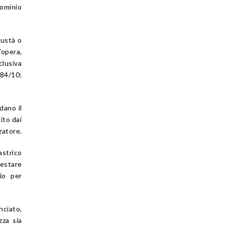
dominio
tustà o
opera,
lusiva
084/10;
dano il
ito dai
zatore.
astrico
estare
zio per
nciato,
zza sia