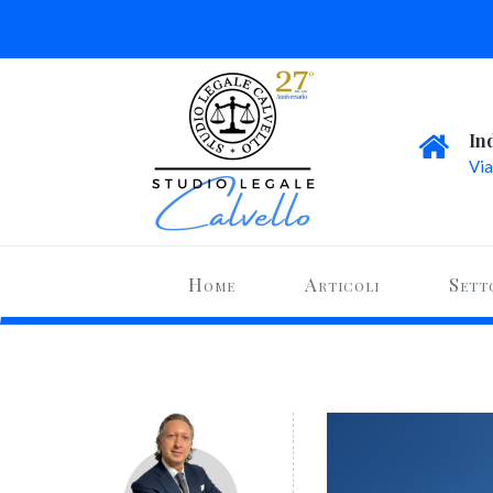
In
Via
Home
Articoli
Sett