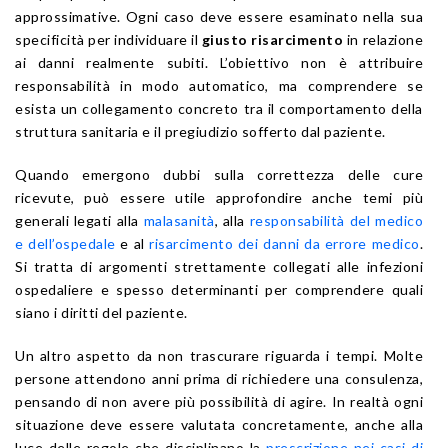
approssimative. Ogni caso deve essere esaminato nella sua
specificità per individuare il
giusto risarcimento
in relazione
ai danni realmente subiti. L’obiettivo non è attribuire
responsabilità in modo automatico, ma comprendere se
esista un collegamento concreto tra il comportamento della
struttura sanitaria e il pregiudizio sofferto dal paziente.
Quando emergono dubbi sulla correttezza delle cure
ricevute, può essere utile approfondire anche temi più
generali legati alla
malasanità
, alla
responsabilità del medico
e dell’ospedale
e al
risarcimento dei danni da errore medico
.
Si tratta di argomenti strettamente collegati alle infezioni
ospedaliere e spesso determinanti per comprendere quali
siano i diritti del paziente.
Un altro aspetto da non trascurare riguarda i tempi. Molte
persone attendono anni prima di richiedere una consulenza,
pensando di non avere più possibilità di agire. In realtà ogni
situazione deve essere valutata concretamente, anche alla
luce delle regole che disciplinano la
prescrizione nei casi di