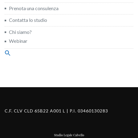
Prenota una consulenza
Contatta lo studio
Chi siamo?
Webinar
Search
for:
Search Button
C.F. CLV CLD 65B22 A001 L | P.I. 03460130283