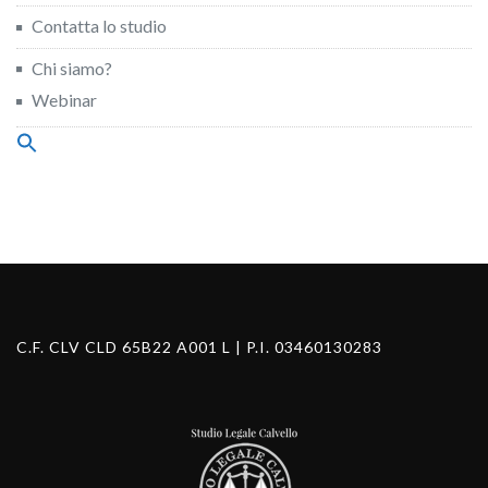
Contatta lo studio
Chi siamo?
Webinar
Search
for:
Search Button
C.F. CLV CLD 65B22 A001 L | P.I. 03460130283