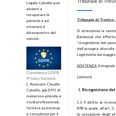
Tribunale di Trevi
Legale Calvello può
aiutarti a
recuperare la
Tribunale di Treviso,
patente e ad
ottenere il
Si attenziona la sente
dissequestro del
Barbazza) che effettu
veicolo.
“ricognizione del pano
dell’assegno divorzile
Legittimità del maggio
SENTENZA
(Integrale 
Consulenza GDPR
(
omissis
)
Privacy Europea
L’ Avvocato Claudio
Ricognizione de
Calvello, già DPO di
numerose aziende e
studi professionali,
1.1 Il diritto al rico
fornisce assistenza
898 la quale, all’art.
e consulenza per il
la cessazione degli eff