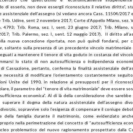
 di esserlo, non deve essergli riconosciuto il relativo diritto”, st
assistenziale dell’assegno (si vedano ancora Cass. 11504/2017 
Trib. Udine, sent 2 novembre 2017; Corte d’Appello Milano, sez. V
 4793; Trib. Roma, sez. I, sent. 23 giugno 2017; Trib. Milano, s
17; Trib. Palermo, sez. I, sent. 12 maggio 2017). Il diritto all’
nella nuova concezione riportata, non può quindi fondarsi, per 
r, soltanto sulla presenza di un precedente vincolo matrimoniale 
eguati a mantenere il tenore di vita goduto in costanza del vincol
mmarsi lo stato di non autosufficienza o indipendenza economi
di Cassazione, pertanto, conferma la finalità assistenziale dell’
la necessità di modificare l’orientamento costantemente seguit
zioni Unite del 1990, in relazione ai presupposti per il riconos
olare, il parametro del “tenore di vita matrimoniale” deve essere sos
sufficienza economica”. Al di là della considerazione che sarebbe
superare il dogma della natura assistenziale dell’assegno divo
 divorzio, sopravvive solo l’esigenza di compensare il coniuge debol
ore della famiglia durante il matrimonio, come evidenziato anch
, proprio nella perimetrazione del concetto di “autosufficienza eco
nucleo problematico del nuovo ragionamento prospettato dalla C