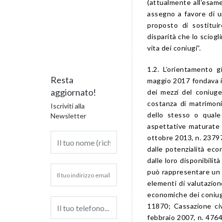
(attualmente all’esam
assegno a favore di 
proposto di sostituir
disparità che lo sciogl
vita dei coniugi”.
1.2. L’orientamento gi
Resta
maggio 2017 fondava i
aggiornato!
dei mezzi del coniuge
costanza di matrimon
Iscriviti alla
dello stesso o quale
Newsletter
aspettative maturate n
ottobre 2013, n. 23797)
dalle potenzialità eco
dalle loro disponibilit
può rappresentare un va
elementi di valutazion
economiche dei coniugi
11870; Cassazione civ
febbraio 2007, n. 4764