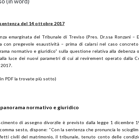
so (in word)
 sentenza del 14 ottobre 2017
nza emarginata del Tribunale di Treviso (Pres. Dr.ssa Ronzani – E
a con pregevole esaustività – prima di calarsi nel caso concret
rama normativo e giuridico” sulla questione relativa alla debenza
 alla luce dei nuovi parametri di cui al revirement operato dalla C
 2017.
in PDF la trovate più sotto)
l panorama normativo e giuridico
noscimento di assegno divorzile è previsto dalla legge 1 dicembre 1
 5, comma sesto, dispone: “Con la sentenza che pronuncia lo sciogli
etti civili del matrimonio, il tribunale, tenuto conto delle condizi