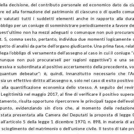
 della decisione, del contributo personale ed economico dato da c
are ed alla formazione del patrimonio di ciascuno o di quello comu
e valutati tutti i suddetti elementi anche in rapporto alla dur
obbligo per un coniuge di somministrare periodicamente a favore del
est’ultimo non ha mezzi adeguati o comunque non può procurarse
art. 5, comma sesto, pertanto, individua due momenti logicamente d
to di analisi da parte dell’organo giudicante. Una prima fase, relati
lega l’obbligo di versamento dell’assegno al caso in cui il coniuge 
munque non può procurarseli per ragioni oggettive”) e una se
siva e subordinata al positivo accertamento della precedente, vol
quantum debeatur”: è, quindi, innanzitutto necessario che l’Au
 sia un effettivo diritto all’assegno e, solo nel caso di esito positivo
 alla quantificazione economica dello stesso. A seguito del rev
 Legittimità nel maggio 2017, al fine di verificare il positivo supe
tamento, risulta opportuno ripercorrere le principali tappe dell’evo
l punto, evidenziando sin d’ora che, al momento della redazion
stata presentata alla Camera dei Deputati la proposta di legge
e all’articolo 5 della legge 1 dicembre 1970, n. 898, in materia di 
scioglimento del matrimonio o dell’unione civile. Il testo di tale p