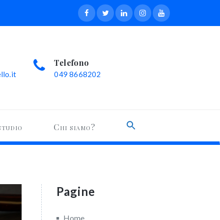
Telefono
lo.it
049 8668202
Search
studio
Chi siamo?
for:
Search Button
Pagine
Home