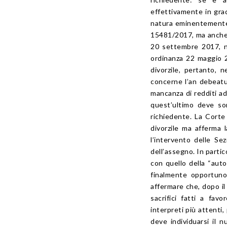
effettivamente in grado
natura eminentemente 
15481/2017, ma anche 
20 settembre 2017, n.
ordinanza 22 maggio 20
divorzile, pertanto, 
concerne l’an debeatu
mancanza di redditi ad
quest’ultimo deve so
richiedente. La Corte 
divorzile ma afferma 
l’intervento delle Se
dell’assegno. In partic
con quello della “auto
finalmente opportuno 
affermare che, dopo il
sacrifici fatti a fav
interpreti più attenti
deve individuarsi il 