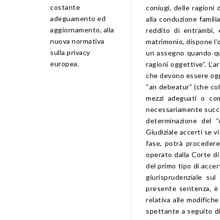
costante
coniugi, delle ragioni
adeguamento ed
alla conduzione famili
aggiornamento, alla
reddito di entrambi, 
nuova normativa
matrimonio, dispone l’
sulla privacy
un assegno quando qu
europea.
ragioni oggettive”. L’
che devono essere ogget
“an debeatur” (che col
mezzi adeguati o co
necessariamente succes
determinazione del “
Giudiziale accerti se vi
fase, potrà procedere
operato dalla Corte di
del primo tipo di accer
giurisprudenziale su
presente sentenza, è 
relativa alle modifich
spettante a seguito di 