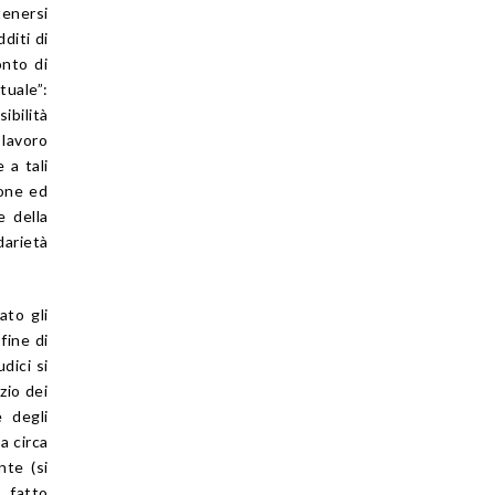
tenersi
diti di
onto di
tuale”:
ibilità
 lavoro
 a tali
ione ed
e della
darietà
ato gli
fine di
dici si
zio dei
e degli
a circa
nte (si
 fatto