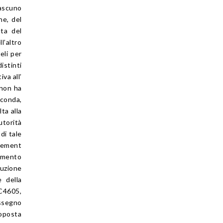
iascuno
ne, del
ata del
l’altro
li per
istinti
va all’
“non ha
conda,
ta alla
torità
 di tale
irement
ramento
luzione
e della
 C4605,
assegno
roposta