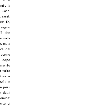
ante la
e Cass.
, sent.
ez. IX,
assegno
ciò che
e sulla
o, ma a
ca del
assegno
o, dopo
cimento
tituito
 invece
rzile e
e per i
e dagli
nomica”
orte di