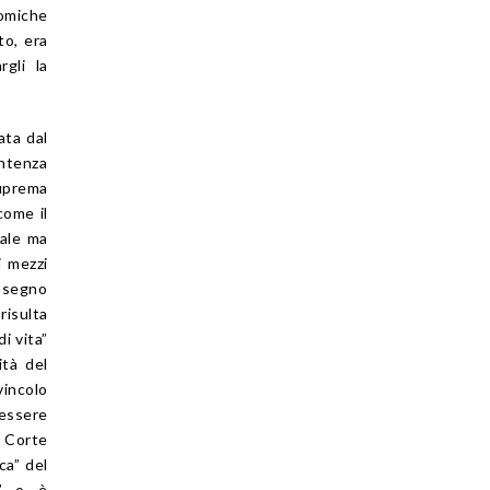
omiche
to, era
rgli la
ata dal
entenza
Suprema
come il
nale ma
i mezzi
assegno
risulta
i vita”
ità del
vincolo
 essere
a Corte
ca” del
e” o è