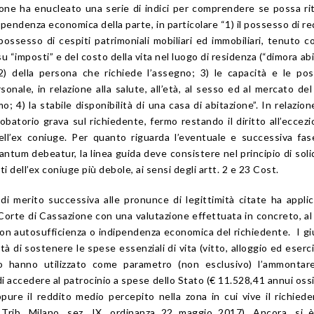
ione ha enucleato una serie di indici per comprendere se possa ri
pendenza economica della parte, in particolare “1) il possesso di red
 possesso di cespiti patrimoniali mobiliari ed immobiliari, tenuto c
nsu “imposti” e del costo della vita nel luogo di residenza (“dimora abi
2) della persona che richiede l’assegno; 3) le capacità e le poss
sonale, in relazione alla salute, all’età, al sesso ed al mercato del
4) la stabile disponibilità di una casa di abitazione”. In relazione
robatorio grava sul richiedente, fermo restando il diritto all’eccez
dell’ex coniuge. Per quanto riguarda l’eventuale e successiva fas
ntum debeatur, la linea guida deve consistere nel principio di soli
 dell’ex coniuge più debole, ai sensi degli artt. 2 e 23 Cost.
di merito successiva alle pronunce di legittimità citate ha applic
a Corte di Cassazione con una valutazione effettuata in concreto, al 
non autosufficienza o indipendenza economica del richiedente. I giu
cità di sostenere le spese essenziali di vita (vitto, alloggio ed eserci
) o hanno utilizzato come parametro (non esclusivo) l’ammontar
i accedere al patrocinio a spese dello Stato (€ 11.528,41 annui ossi
pure il reddito medio percepito nella zona in cui vive il richiede
Trib. Milano, sez. IX, ordinanza 22 maggio 2017). Ancora, si è