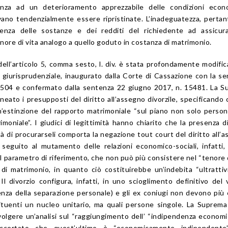
anza ad un deterioramento apprezzabile delle condizioni econ
ano tendenzialmente essere ripristinate. L’inadeguatezza, pertan
ienza delle sostanze e dei redditi del richiedente ad assicura
nore di vita analogo a quello goduto in costanza di matrimonio.
 dell’articolo 5, comma sesto, l. div. è stata profondamente modific
giurisprudenziale, inaugurato dalla Corte di Cassazione con la s
1504 e confermato dalla sentenza 22 giugno 2017, n. 15481. La 
lineato i presupposti del diritto all’assegno divorzile, specificando 
un’estinzione del rapporto matrimoniale “sul piano non solo perso
oniale”. I giudici di legittimità hanno chiarito che la presenza d
tà di procurarseli comporta la negazione tout court del diritto all’
eguito al mutamento delle relazioni economico-sociali, infatti, 
l parametro di riferimento, che non può più consistere nel “tenore d
di matrimonio, in quanto ciò costituirebbe un’indebita “ultrattiv
 Il divorzio configura, infatti, in uno scioglimento definitivo del 
enza della separazione personale) e gli ex coniugi non devono più
tituenti un nucleo unitario, ma quali persone singole. La Suprem
olgere un’analisi sul “raggiungimento dell’ “indipendenza economi
accertato che quest’ultimo è “economicamente indipendent