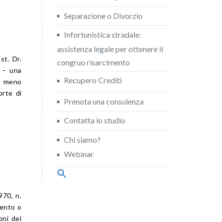
Separazione o Divorzio
Infortunistica stradale:
assistenza legale per ottenere il
st. Dr.
congruo risarcimento
o – una
Recupero Crediti
 o meno
orte di
Prenota una consulenza
Contatta lo studio
Chi siamo?
Webinar
Search
for:
Search Button
970, n.
mento o
oni dei