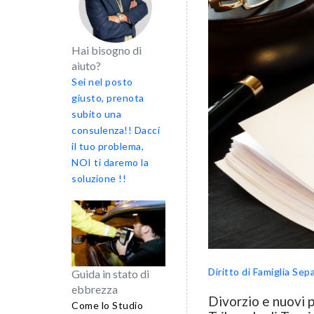
Hai bisogno di
aiuto?
Sei nel posto
giusto, prenota
subito una
consulenza!! Dacci
il tuo problema,
NOI ti daremo la
soluzione !!
Diritto di Famiglia
Sepa
Guida in stato di
ebbrezza
Divorzio e nuovi 
Come lo Studio