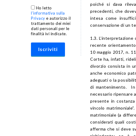
poiché si dava rilev
Ho letto
precedenti, che dovev
l’informativa sulla
intesa come insuffic
Privacy
e autorizzo il
trattamento dei miei
conservazione di un te
dati personali per le
finalità ivi indicate.
1.3. L’interpretazione
recente orientamento 
10 maggio 2017, n. 1
Corte ha, infatti, ride
divorzio consista in 
anche economico patrim
adeguati o la possibili
di mantenimento. In s
necessario ripensare a
presente in costanza 
vincolo matrimoniale”.
matrimoniale (a differ
considerati quali cos
afferma che si deve sv
richiedente: se è 