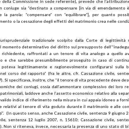
e della Commissione in sede referente), prevede che l’attribuzion
un coniuge sia “destinato a compensare [in via di emendamento 
e la parola: “compensare” con “equilibrare”], per quanto possib
imento o la cessazione degli effetti del matrimonio crea nelle condiz
urisprudenziale tradizionale scolpito dalla Corte di legittimità 
l momento determinativo del diritto sul presupposto dell’“inadeg
 richiedente, raffrontati a un tenore di vita analogo a quello a
io e che sarebbe presumibilmente proseguito in caso di continu
 poteva legittimamente e ragionevolmente configurarsi sulla b
el corso del rapporto” (fra le altre, cfr. Cassazione civile, sent
. Si specificava, inoltre, che “il tenore di vita precedente deve de
nomiche dei coniugi, ossia dall’ammontare complessivo dei loro re
à patrimoniali, laddove anche l’assetto economico relativo alla sepa
lido indice di riferimento nella misura in cui appaia idoneo a fornir
e relativi al tenore di vita goduto durante il matrimonio e alle con
”. (In questo senso, anche Cassazione civile, sentenza 9 giugno 2
ile, sentenza 12 luglio 2007, n. 15610; Cassazione civile, sent
). Non si riteneva, invece, necessaria la presenza di uno stato di b