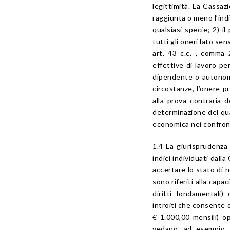
legittimità. La Cassaz
raggiunta o meno l’indi
qualsiasi specie; 2) il
tutti gli oneri lato se
art. 43 c.c. , comma 
effettive di lavoro per
dipendente o autonomo; 
circostanze, l’onere p
alla prova contraria 
determinazione del qua
economica nei confronti
1.4 La giurisprudenza 
indici individuati dall
accertare lo stato di 
sono riferiti alla capa
diritti fondamentali
introiti che consente d
€ 1.000,00 mensili) op
vedano, ad esempio, 