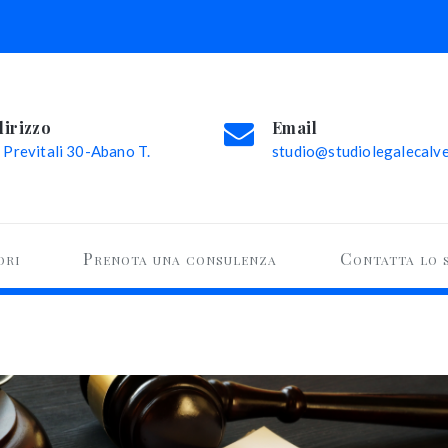
dirizzo
Email
 Previtali 30-Abano T.
studio@studiolegalecalvel
ori
Prenota una consulenza
Contatta lo 