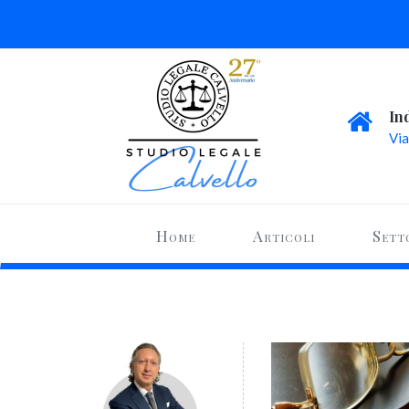
In
Via
Home
Articoli
Sett