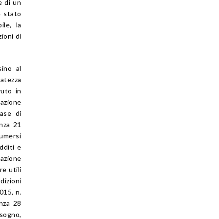
e di un
è stato
ile, la
ioni di
sino al
uatezza
vuto in
azione
ase di
enza 21
sumersi
dditi e
razione
e utili
dizioni
015, n.
enza 28
isogno,