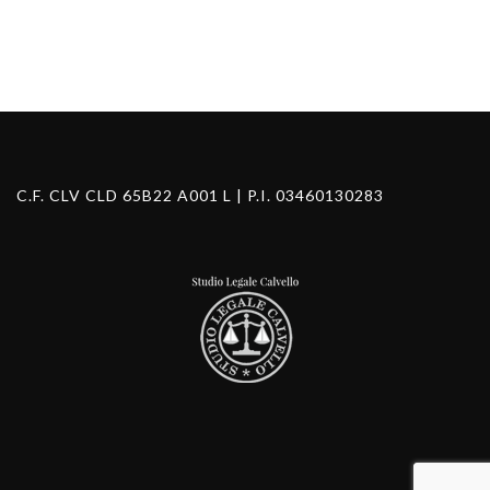
for:
Search Button
C.F. CLV CLD 65B22 A001 L | P.I. 03460130283