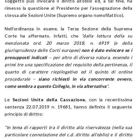
soggetto può invocare il diritto all’oblio ed, a tal fine, ha
rimesso la questione al Presidente per l’assegnazione della
stessa alle Sezioni Unite (Supremo organo nomofilattico).
Nell’ordinanza in esame, la Terza Sezione della Suprema
Corte ha affermato, infatti, che
“dalla lettura della su
menzionata ord. 20 marzo 2018, n. 6919 (e della
giurisprudenza delle Corti europee)
non è dato evincere se i
presupposti indicati
– per altro di diversa natura, essendo i
primi tre una specificazione del requisito della pertinenza, il
quarto di carattere riepilogativo ed il quinto di ordine
procedurale –
siano richiesti in via concorrente ovvero,
come sembra a questo Collegio, in via alternativa
”
.
Le
Sezioni Unite della Cassazione
, con la recentissima
sentenza 22.07.2019 n. 19681, hanno definito il seguente
principio di diritto:
“In tema di rapporti tra il diritto alla riservatezza (nella sua
particolare connotazione del c.d. diritto all’oblio) e il diritto