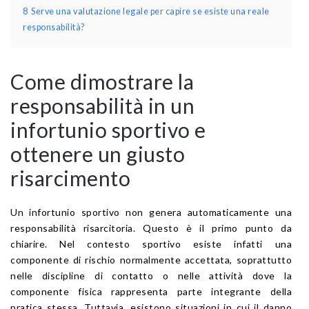
8
Serve una valutazione legale per capire se esiste una reale
responsabilità?
Come dimostrare la
responsabilità in un
infortunio sportivo e
ottenere un giusto
risarcimento
Un infortunio sportivo non genera automaticamente una
responsabilità risarcitoria. Questo è il primo punto da
chiarire. Nel contesto sportivo esiste infatti una
componente di rischio normalmente accettata, soprattutto
nelle discipline di contatto o nelle attività dove la
componente fisica rappresenta parte integrante della
pratica stessa. Tuttavia, esistono situazioni in cui il danno