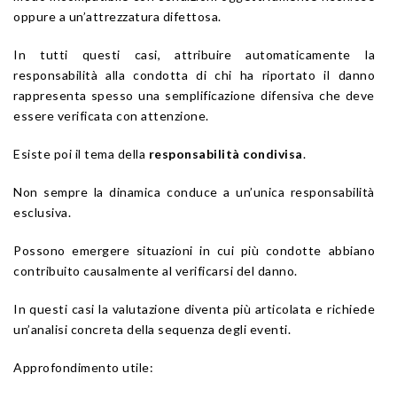
oppure a un’attrezzatura difettosa.
In tutti questi casi, attribuire automaticamente la
responsabilità alla condotta di chi ha riportato il danno
rappresenta spesso una semplificazione difensiva che deve
essere verificata con attenzione.
Esiste poi il tema della
responsabilità condivisa
.
Non sempre la dinamica conduce a un’unica responsabilità
esclusiva.
Possono emergere situazioni in cui più condotte abbiano
contribuito causalmente al verificarsi del danno.
In questi casi la valutazione diventa più articolata e richiede
un’analisi concreta della sequenza degli eventi.
Approfondimento utile: