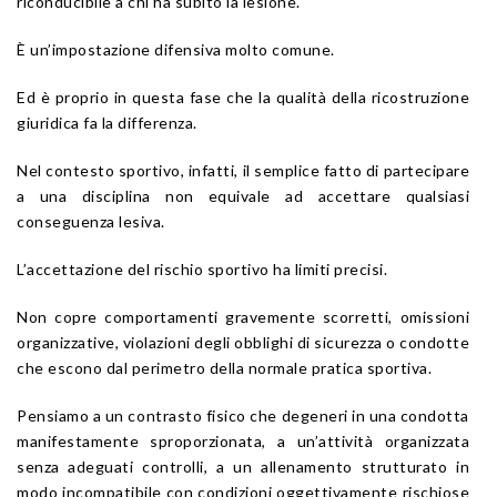
riconducibile a chi ha subito la lesione.
È un’impostazione difensiva molto comune.
Ed è proprio in questa fase che la qualità della ricostruzione
giuridica fa la differenza.
Nel contesto sportivo, infatti, il semplice fatto di partecipare
a una disciplina non equivale ad accettare qualsiasi
conseguenza lesiva.
L’accettazione del rischio sportivo ha limiti precisi.
Non copre comportamenti gravemente scorretti, omissioni
organizzative, violazioni degli obblighi di sicurezza o condotte
che escono dal perimetro della normale pratica sportiva.
Pensiamo a un contrasto fisico che degeneri in una condotta
manifestamente sproporzionata, a un’attività organizzata
senza adeguati controlli, a un allenamento strutturato in
modo incompatibile con condizioni oggettivamente rischiose