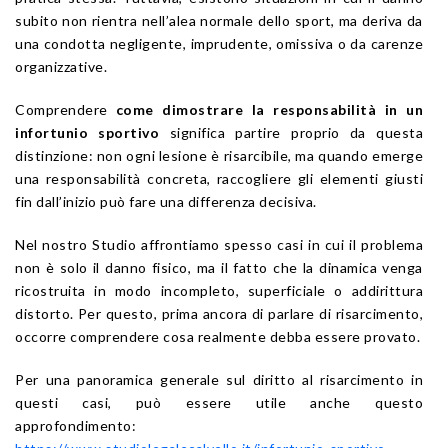
subito non rientra nell’alea normale dello sport, ma deriva da
una condotta negligente, imprudente, omissiva o da carenze
organizzative.
Comprendere
come dimostrare la responsabilità in un
infortunio sportivo
significa partire proprio da questa
distinzione: non ogni lesione è risarcibile, ma quando emerge
una responsabilità concreta, raccogliere gli elementi giusti
fin dall’inizio può fare una differenza decisiva.
Nel nostro Studio affrontiamo spesso casi in cui il problema
non è solo il danno fisico, ma il fatto che la dinamica venga
ricostruita in modo incompleto, superficiale o addirittura
distorto. Per questo, prima ancora di parlare di risarcimento,
occorre comprendere cosa realmente debba essere provato.
Per una panoramica generale sul diritto al risarcimento in
questi casi, può essere utile anche questo
approfondimento: