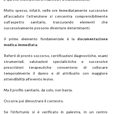
Molto spesso, infatti, nelle ore immediatamente successive
all’accaduto l’attenzione si concentra comprensibilmente
sull’aspetto sanitario, trascurando elementi che
successivamente possono diventare determinanti.
Il primo elemento fondamentale è la
documentazione
medica immediata
.
Referti di pronto soccorso, certificazioni diagnostiche, esami
strumentali, valutazioni specialistiche e successive
prescrizioni terapeutiche consentono di collocare
temporalmente il danno e di attribuirlo con maggiore
attendibilità all’evento lesivo.
Ma il profilo sanitario, da solo, non basta.
Occorre poi dimostrare il contesto.
Se l’infortunio si è verificato in palestra, in un centro