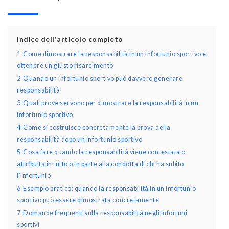
Indice dell'articolo completo
1
Come dimostrare la responsabilità in un infortunio sportivo e
ottenere un giusto risarcimento
2
Quando un infortunio sportivo può davvero generare
responsabilità
3
Quali prove servono per dimostrare la responsabilità in un
infortunio sportivo
4
Come si costruisce concretamente la prova della
responsabilità dopo un infortunio sportivo
5
Cosa fare quando la responsabilità viene contestata o
attribuita in tutto o in parte alla condotta di chi ha subito
l’infortunio
6
Esempio pratico: quando la responsabilità in un infortunio
sportivo può essere dimostrata concretamente
7
Domande frequenti sulla responsabilità negli infortuni
sportivi