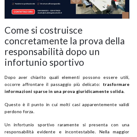
Come si costruisce
concretamente la prova della
responsabilità dopo un
infortunio sportivo
Dopo aver chiarito quali elementi possono essere utili,
occorre affrontare il passaggio più delicato:
trasformare
informazioni sparse in una prova giuridicamente solida
.
Questo è il punto in cui molti casi apparentemente validi
perdono forza.
Un infortunio sportivo raramente si presenta con una
responsabilità evidente e incontestabile. Nella maggior