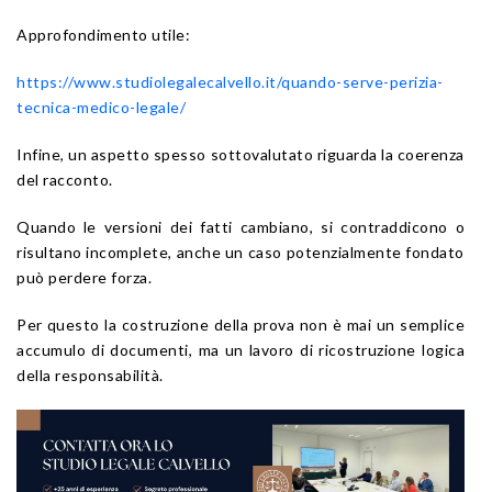
Approfondimento utile:
https://www.studiolegalecalvello.it/quando-serve-perizia-
tecnica-medico-legale/
Infine, un aspetto spesso sottovalutato riguarda la coerenza
del racconto.
Quando le versioni dei fatti cambiano, si contraddicono o
risultano incomplete, anche un caso potenzialmente fondato
può perdere forza.
Per questo la costruzione della prova non è mai un semplice
accumulo di documenti, ma un lavoro di ricostruzione logica
della responsabilità.