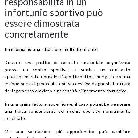
responsabilità in un
infortunio sportivo può
essere dimostrata
concretamente
Immaginiamo una situazione molto frequente.
Durante una partita di calcetto amatoriale organizzata
presso un centro sportivo, si verifica un contrasto
apparentemente normale. Dopo l’impatto, emerge però una
lesione seria al ginocchio, con successiva diagnosi di rottura
del legamento crociato e necessità di intervento chirurgico.
In una prima lettura superficiale, il caso potrebbe sembrare
una tipica conseguenza del rischio sportivo normalmente
accettato.
Ma una valutazione più approfondita può cambiare