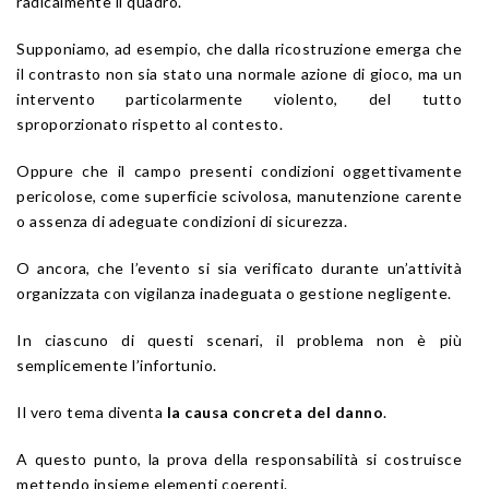
radicalmente il quadro.
Supponiamo, ad esempio, che dalla ricostruzione emerga che
il contrasto non sia stato una normale azione di gioco, ma un
intervento particolarmente violento, del tutto
sproporzionato rispetto al contesto.
Oppure che il campo presenti condizioni oggettivamente
pericolose, come superficie scivolosa, manutenzione carente
o assenza di adeguate condizioni di sicurezza.
O ancora, che l’evento si sia verificato durante un’attività
organizzata con vigilanza inadeguata o gestione negligente.
In ciascuno di questi scenari, il problema non è più
semplicemente l’infortunio.
Il vero tema diventa
la causa concreta del danno
.
A questo punto, la prova della responsabilità si costruisce
mettendo insieme elementi coerenti.