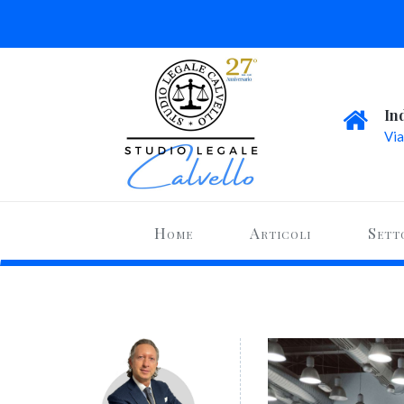
In
Via
Home
Articoli
Sett