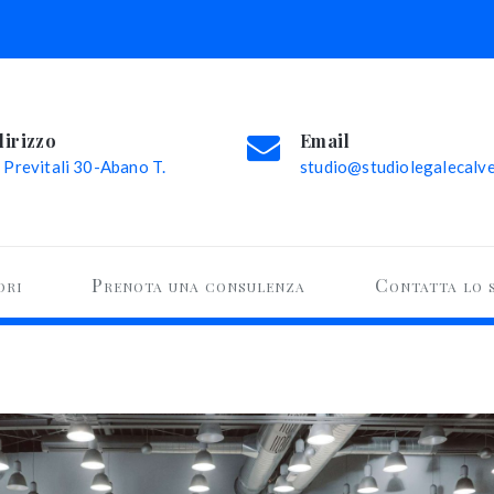
dirizzo
Email
 Previtali 30-Abano T.
studio@studiolegalecalvel
ori
Prenota una consulenza
Contatta lo 