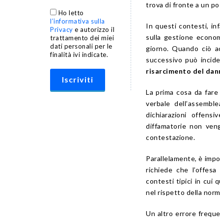
trova di fronte a un po
Ho letto
l’informativa sulla
In questi contesti, i
Privacy
e autorizzo il
sulla gestione econom
trattamento dei miei
dati personali per le
giorno. Quando ciò a
finalità ivi indicate.
successivo può incider
risarcimento del dan
La prima cosa da fare
verbale dell’assembl
dichiarazioni offens
diffamatorie non ven
contestazione.
Parallelamente, è impo
richiede che l’offes
contesti tipici in cui 
nel rispetto della norm
Un altro errore freque