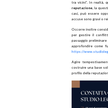
tra vicini”. In realtà,
reputazione
, la ques
casi, può essere opp
accuse sono gravi o re
Occorre inoltre conside
per gestire il confli
passaggio preliminare
approfondire come fun
https://www.studiolega
Agire tempestivamen
costruire una base so
profilo della reputazio