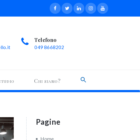
Telefono
lo.it
049 8668202
Search
studio
Chi siamo?
for:
Search Button
Pagine
Home