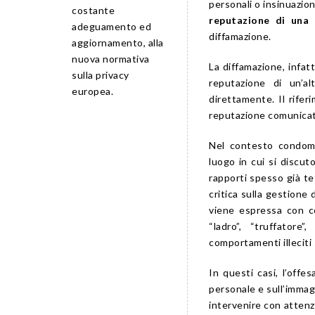
personali o insinuazion
costante
reputazione di una 
adeguamento ed
diffamazione.
aggiornamento, alla
nuova normativa
La diffamazione, infat
sulla privacy
reputazione di un’a
europea.
direttamente. Il rifer
reputazione comunicat
Nel contesto condomi
luogo in cui si discut
rapporti spesso già t
critica sulla gestione 
viene espressa con c
“ladro”, “truffatore
comportamenti illeciti
In questi casi, l’offe
personale e sull’immagi
intervenire con attenz