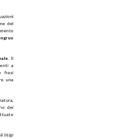
nuazioni
ine del
amento
ongruo
male
. Il
enti a
 frasi
are una
natura,
no dei
ettuate
 litigi