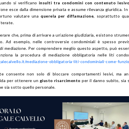
 quando si verificano
insulti tra condomini con contenuto lesivo
tione esce dalla dimensione privata e assume rilevanza giuridica. In
ortuno valutare una
querela per diffamazione
, soprattutto qu
iterate.
rare che, prima di arrivare a un’azione giudiziaria, esistono strument
tto. Ad esempio, nelle controversie condominiali è spesso prev
 di mediazione. Per comprendere meglio questo aspetto, può esser
ziona la procedura di mediazione obbligatoria nelle liti condom
lecalvello.it/mediazione-obbligatoria-liti-condominiali-come-funzi
te consente non solo di bloccare comportamenti lesivi, ma an
lida per ottenere un
giusto risarcimento
per il danno subito, sia s
ne sia sotto quello personale.