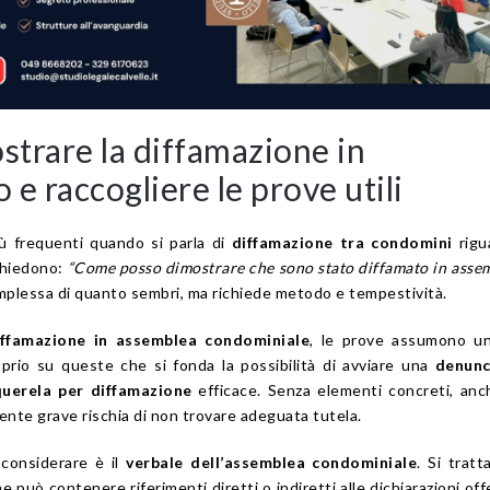
trare la diffamazione in
e raccogliere le prove utili
iù frequenti quando si parla di
diffamazione tra condomini
rigu
 chiedono:
“Come posso dimostrare che sono stato diffamato in asse
mplessa di quanto sembri, ma richiede metodo e tempestività.
iffamazione in assemblea condominiale
, le prove assumono un
prio su queste che si fonda la possibilità di avviare una
denunc
querela per diffamazione
efficace. Senza elementi concreti, an
nte grave rischia di non trovare adeguata tutela.
 considerare è il
verbale dell’assemblea condominiale
. Si tratt
 può contenere riferimenti diretti o indiretti alle dichiarazioni off