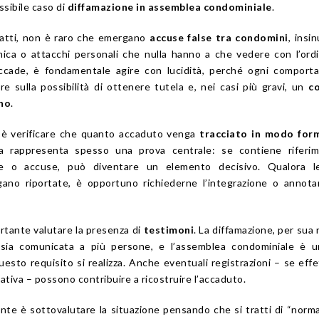
ssibile caso di
diffamazione in assemblea condominiale
.
nfatti, non è raro che emergano
accuse false tra condomini
, insi
ica o attacchi personali che nulla hanno a che vedere con l’ord
ccade, è fondamentale agire con lucidità, perché ogni comport
e sulla possibilità di ottenere tutela e, nei casi più gravi, un
c
no
.
 è verificare che quanto accaduto venga
tracciato in modo for
ea rappresenta spesso una prova centrale: se contiene riferim
ive o accuse, può diventare un elemento decisivo. Qualora le
gano riportate, è opportuno richiederne l’integrazione o annot
rtante valutare la presenza di
testimoni
. La diffamazione, per sua 
a sia comunicata a più persone, e l’assemblea condominiale è u
questo requisito si realizza. Anche eventuali registrazioni – se eff
ativa – possono contribuire a ricostruire l’accaduto.
nte è sottovalutare la situazione pensando che si tratti di “normali