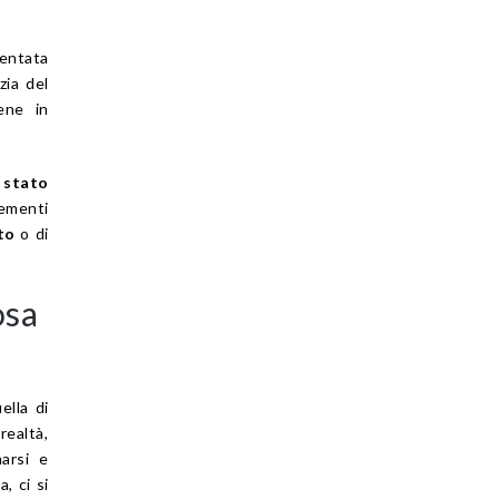
sentata
zia del
iene in
 stato
lementi
to
o di
osa
ella di
realtà,
arsi e
, ci si