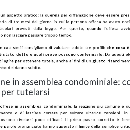
un aspetto pratico: la querela per diffamazione deve essere pre
ario di tre mesi dal giorno in cui la persona offesa ha avuto noti
ticolari previsti dalla legge. Per questo, quando l’offesa avv
o non lasciare passare troppo tempo.
 casi simili consigliamo di valutare subito tre profili:
che cosa è
 è stato detto e quali prove possono confermarlo
. Da questi e
di agire per ottenere tutela, anche ai fini di un
giusto risarcimen
ento
del danno subito.
ne in assemblea condominiale: c
 per tutelarsi
offese in assemblea condominiale
, la reazione più comune è qu
ente o di lasciare correre per evitare ulteriori tensioni. In 
ossono rivelarsi poco efficaci. Il primo passo corretto è ferm
 parole pronunciate hanno superato il limite della semplice critica