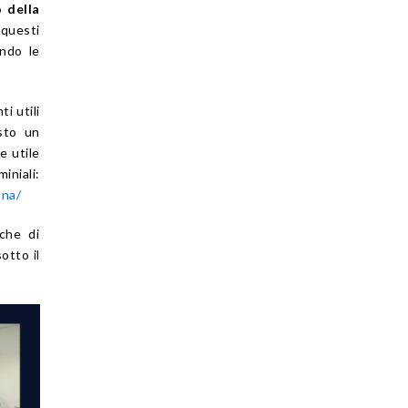
 della
 questi
ando le
i utili
isto un
e utile
iniali:
ona/
che di
otto il