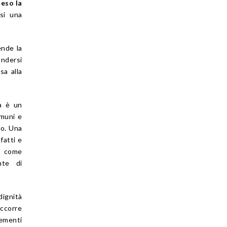
leso la
si una
ende la
ndersi
sa alla
ea è un
omuni e
to. Una
fatti e
o come
nte di
dignità
occorre
lementi