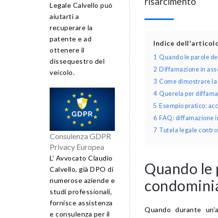
risarcimento
Legale Calvello può
aiutarti a
recuperare la
patente e ad
Indice dell'artico
ottenere il
1
Quando le parole de
dissequestro del
2
Diffamazione in asse
veicolo.
3
Come dimostrare la d
4
Querela per diffama
5
Esempio pratico: ac
6
FAQ: diffamazione i
7
Tutela legale contro
Consulenza GDPR
Privacy Europea
L’ Avvocato Claudio
Quando le 
Calvello, già DPO di
numerose aziende e
condominia
studi professionali,
fornisce assistenza
Quando durante un’a
e consulenza per il