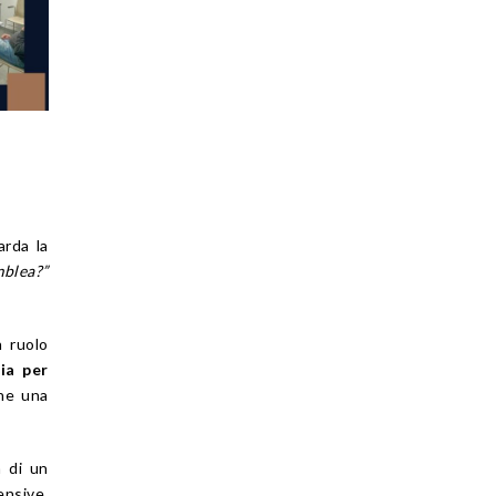
arda la
mblea?”
 ruolo
ia per
che una
a di un
ensive.