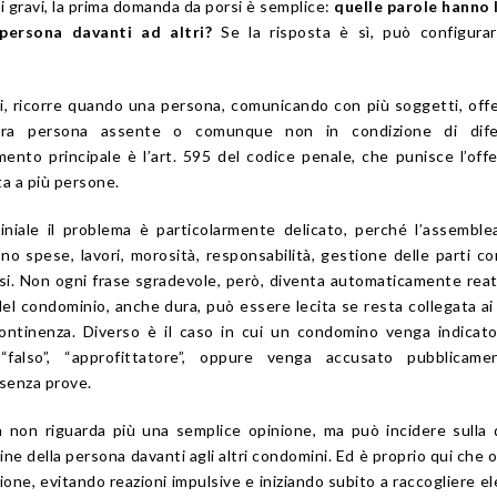
i gravi, la prima domanda da porsi è semplice:
quelle parole hanno 
persona davanti ad altri?
Se la risposta è sì, può configurar
ti, ricorre quando una persona, comunicando con più soggetti, off
ltra persona assente o comunque non in condizione di dife
imento principale è l’art. 595 del codice penale, che punisce l’offe
a a più persone.
niale il problema è particolarmente delicato, perché l’assembl
ono spese, lavori, morosità, responsabilità, gestione delle parti c
esi. Non ogni frase sgradevole, però, diventa automaticamente rea
del condominio, anche dura, può essere lecita se resta collegata ai 
ontinenza. Diverso è il caso in cui un condomino venga indicat
”, “falso”, “approfittatore”, oppure venga accusato pubblicame
 senza prove.
sa non riguarda più una semplice opinione, ma può incidere sulla 
ne della persona davanti agli altri condomini. Ed è proprio qui che 
ione, evitando reazioni impulsive e iniziando subito a raccogliere e