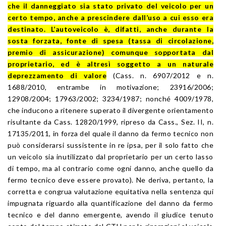
che il danneggiato sia stato privato del veicolo per un
certo tempo, anche a prescindere dall’uso a cui esso era
destinato. L’autoveicolo è, difatti, anche durante la
sosta forzata, fonte di spesa (tassa di circolazione,
premio di assicurazione) comunque sopportata dal
proprietario, ed è altresì soggetto a un naturale
deprezzamento di valore
(Cass. n. 6907/2012 e n.
1688/2010, entrambe in motivazione; 23916/2006;
12908/2004; 17963/2002; 3234/1987; nonché 4009/1978,
che inducono a ritenere superato il divergente orientamento
risultante da Cass. 12820/1999, ripreso da Cass., Sez. II, n.
17135/2011, in forza del quale il danno da fermo tecnico non
può considerarsi sussistente in re ipsa, per il solo fatto che
un veicolo sia inutilizzato dal proprietario per un certo lasso
di tempo, ma al contrario come ogni danno, anche quello da
fermo tecnico deve essere provato). Ne deriva, pertanto, la
corretta e congrua valutazione equitativa nella sentenza qui
impugnata riguardo alla quantificazione del danno da fermo
tecnico e del danno emergente, avendo il giudice tenuto