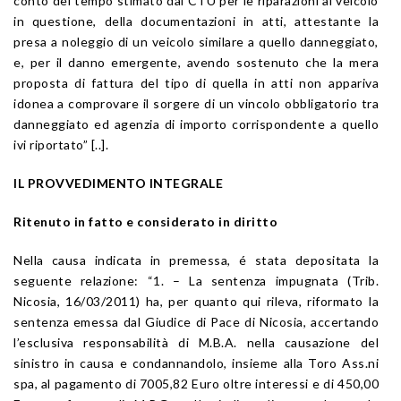
conto del tempo stimato dal CTU per le riparazioni al veicolo
in questione, della documentazioni in atti, attestante la
presa a noleggio di un veicolo similare a quello danneggiato,
e, per il danno emergente, avendo sostenuto che la mera
proposta di fattura del tipo di quella in atti non appariva
idonea a comprovare il sorgere di un vincolo obbligatorio tra
danneggiato ed agenzia di importo corrispondente a quello
ivi riportato” [..].
IL PROVVEDIMENTO INTEGRALE
Ritenuto in fatto e considerato in diritto
Nella causa indicata in premessa, é stata depositata la
seguente relazione: “1. – La sentenza impugnata (Trib.
Nicosia, 16/03/2011) ha, per quanto qui rileva, riformato la
sentenza emessa dal Giudice di Pace di Nicosia, accertando
l’esclusiva responsabilità di M.B.A. nella causazione del
sinistro in causa e condannandolo, insieme alla Toro Ass.ni
spa, al pagamento di 7005,82 Euro oltre interessi e di 450,00