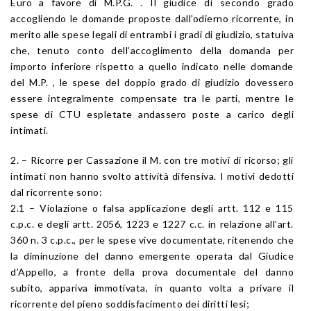
Euro a favore di M.P.G. . Il giudice di secondo grado
accogliendo le domande proposte dall’odierno ricorrente, in
merito alle spese legali di entrambi i gradi di giudizio, statuiva
che, tenuto conto dell’accoglimento della domanda per
importo inferiore rispetto a quello indicato nelle domande
del M.P. , le spese del doppio grado di giudizio dovessero
essere integralmente compensate tra le parti, mentre le
spese di CTU espletate andassero poste a carico degli
intimati.
2. – Ricorre per Cassazione il M. con tre motivi di ricorso; gli
intimati non hanno svolto attività difensiva. I motivi dedotti
dal ricorrente sono:
2.1 – Violazione o falsa applicazione degli artt. 112 e 115
c.p.c. e degli artt. 2056, 1223 e 1227 c.c. in relazione all’art.
360 n. 3 c.p.c., per le spese vive documentate, ritenendo che
la diminuzione del danno emergente operata dal Giudice
d’Appello, a fronte della prova documentale del danno
subito, appariva immotivata, in quanto volta a privare il
ricorrente del pieno soddisfacimento dei diritti lesi;