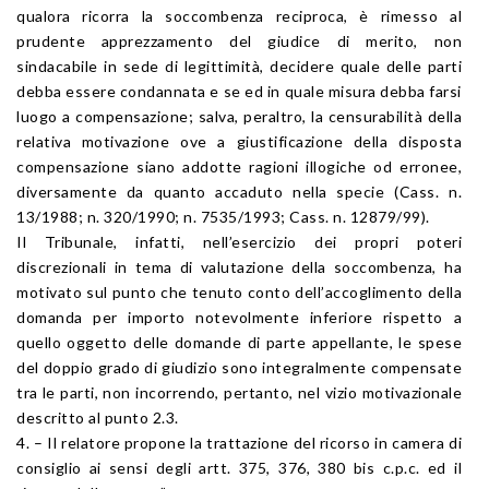
qualora ricorra la soccombenza reciproca, è rimesso al
prudente apprezzamento del giudice di merito, non
sindacabile in sede di legittimità, decidere quale delle parti
debba essere condannata e se ed in quale misura debba farsi
luogo a compensazione; salva, peraltro, la censurabilità della
relativa motivazione ove a giustificazione della disposta
compensazione siano addotte ragioni illogiche od erronee,
diversamente da quanto accaduto nella specie (Cass. n.
13/1988; n. 320/1990; n. 7535/1993; Cass. n. 12879/99).
Il Tribunale, infatti, nell’esercizio dei propri poteri
discrezionali in tema di valutazione della soccombenza, ha
motivato sul punto che tenuto conto dell’accoglimento della
domanda per importo notevolmente inferiore rispetto a
quello oggetto delle domande di parte appellante, le spese
del doppio grado di giudizio sono integralmente compensate
tra le parti, non incorrendo, pertanto, nel vizio motivazionale
descritto al punto 2.3.
4. – Il relatore propone la trattazione del ricorso in camera di
consiglio ai sensi degli artt. 375, 376, 380 bis c.p.c. ed il