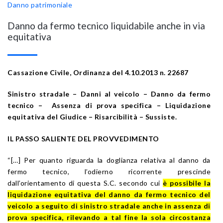
Danno patrimoniale
Danno da fermo tecnico liquidabile anche in via
equitativa
Cassazione Civile, Ordinanza del 4.10.2013 n. 22687
Sinistro stradale – Danni al veicolo – Danno da fermo
tecnico – Assenza di prova specifica – Liquidazione
equitativa del Giudice –
Risarcibilità –
Sussiste.
IL PASSO SALIENTE DEL PROVVEDIMENTO
“[…] Per quanto riguarda la doglianza relativa al danno da
fermo tecnico, l’odierno ricorrente prescinde
dall’orientamento di questa S.C. secondo cui
è possibile la
liquidazione equitativa del danno da fermo tecnico del
veicolo a seguito di sinistro stradale anche in assenza di
prova specifica, rilevando a tal fine la sola circostanza