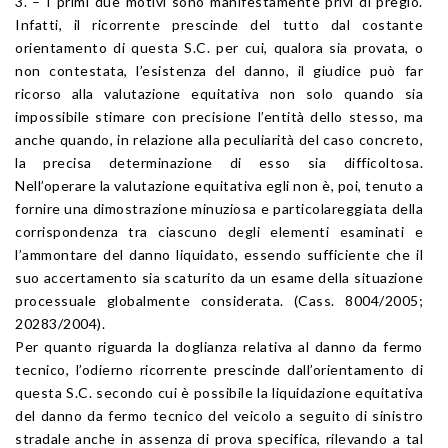
3. – I primi due motivi sono manifestamente privi di pregio.
Infatti, il ricorrente prescinde del tutto dal costante
orientamento di questa S.C. per cui, qualora sia provata, o
non contestata, l’esistenza del danno, il giudice può far
ricorso alla valutazione equitativa non solo quando sia
impossibile stimare con precisione l’entità dello stesso, ma
anche quando, in relazione alla peculiarità del caso concreto,
la precisa determinazione di esso sia difficoltosa.
Nell’operare la valutazione equitativa egli non è, poi, tenuto a
fornire una dimostrazione minuziosa e particolareggiata della
corrispondenza tra ciascuno degli elementi esaminati e
l’ammontare del danno liquidato, essendo sufficiente che il
suo accertamento sia scaturito da un esame della situazione
processuale globalmente considerata. (Cass. 8004/2005;
20283/2004).
Per quanto riguarda la doglianza relativa al danno da fermo
tecnico, l’odierno ricorrente prescinde dall’orientamento di
questa S.C. secondo cui è possibile la liquidazione equitativa
del danno da fermo tecnico del veicolo a seguito di sinistro
stradale anche in assenza di prova specifica, rilevando a tal