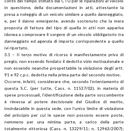
conto del tempo stimato dal CTU per le riparazioni al veicolo
in questione, della documentazioni in atti, attestante la
presa a noleggio di un veicolo similare a quello danneggiato,
e, per il danno emergente, avendo sostenuto che la mera
proposta di fattura del tipo di quella in atti non appariva
idonea a comprovare il sorgere di un vincolo obbligatorio tra
danneggiato ed agenzia di importo corrispondente a quello
ivi riportato.
3.1 – Il terzo motivo di ricorso è manifestamente privo di
pregio, non essendo fondato il dedotto vizio motivazionale e
non essendo neanche prospettabile la violazione degli artt.
91 e 92 c.p.c. dedotta nella prima parte del secondo motivo.
Occorre, infatti, considerare che, secondo l’orientamento di
questa S.C. (per tutte, Cass. n. 11537/02), in materia di
spese processuali, l’identificazione della parte soccombente
è rimessa al potere decisionale del Giudice di merito,
insindacabile in questa sede, con l’unico limite di violazione
del principio per cui le spese non possono essere poste,
nemmeno per una minima parte, a carico della parte
totalmente vittoriosa (Cass. n. 13229/11; n. 12963/2007);