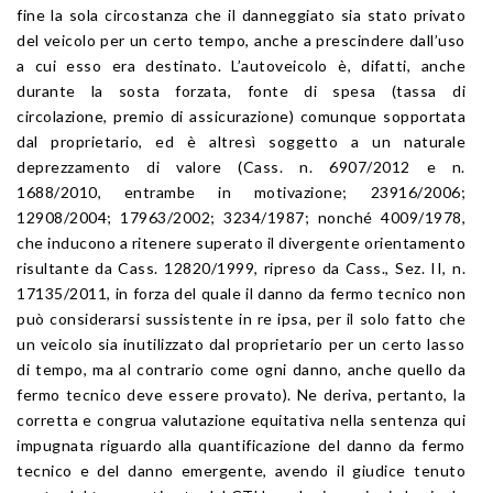
fine la sola circostanza che il danneggiato sia stato privato
del veicolo per un certo tempo, anche a prescindere dall’uso
a cui esso era destinato. L’autoveicolo è, difatti, anche
durante la sosta forzata, fonte di spesa (tassa di
circolazione, premio di assicurazione) comunque sopportata
dal proprietario, ed è altresì soggetto a un naturale
deprezzamento di valore (Cass. n. 6907/2012 e n.
1688/2010, entrambe in motivazione; 23916/2006;
12908/2004; 17963/2002; 3234/1987; nonché 4009/1978,
che inducono a ritenere superato il divergente orientamento
risultante da Cass. 12820/1999, ripreso da Cass., Sez. II, n.
17135/2011, in forza del quale il danno da fermo tecnico non
può considerarsi sussistente in re ipsa, per il solo fatto che
un veicolo sia inutilizzato dal proprietario per un certo lasso
di tempo, ma al contrario come ogni danno, anche quello da
fermo tecnico deve essere provato). Ne deriva, pertanto, la
corretta e congrua valutazione equitativa nella sentenza qui
impugnata riguardo alla quantificazione del danno da fermo
tecnico e del danno emergente, avendo il giudice tenuto