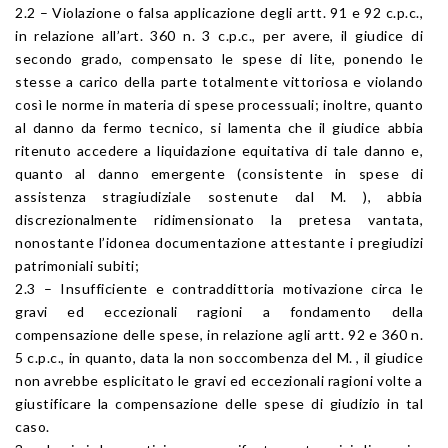
2.2 – Violazione o falsa applicazione degli artt. 91 e 92 c.p.c.,
in relazione all’art. 360 n. 3 c.p.c., per avere, il giudice di
secondo grado, compensato le spese di lite, ponendo le
stesse a carico della parte totalmente vittoriosa e violando
così le norme in materia di spese processuali; inoltre, quanto
al danno da fermo tecnico, si lamenta che il giudice abbia
ritenuto accedere a liquidazione equitativa di tale danno e,
quanto al danno emergente (consistente in spese di
assistenza stragiudiziale sostenute dal M. ), abbia
discrezionalmente ridimensionato la pretesa vantata,
nonostante l’idonea documentazione attestante i pregiudizi
patrimoniali subiti;
2.3 – Insufficiente e contraddittoria motivazione circa le
gravi ed eccezionali ragioni a fondamento della
compensazione delle spese, in relazione agli artt. 92 e 360 n.
5 c.p.c., in quanto, data la non soccombenza del M. , il giudice
non avrebbe esplicitato le gravi ed eccezionali ragioni volte a
giustificare la compensazione delle spese di giudizio in tal
caso.