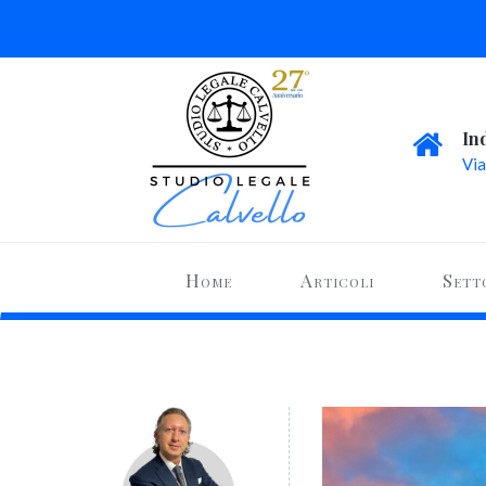
In
Via
Home
Articoli
Sett