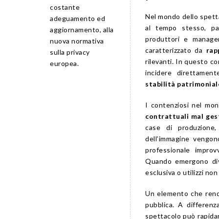
costante
Nel mondo dello spett
adeguamento ed
al tempo stesso, part
aggiornamento, alla
produttori e manage
nuova normativa
caratterizzato da
rap
sulla privacy
rilevanti. In questo c
europea.
incidere direttamen
stabilità patrimonial
I contenziosi nel mon
contrattuali mal ges
case di produzione,
dell’immagine vengon
professionale improv
Quando emergono diver
esclusiva o utilizzi no
Un elemento che ren
pubblica. A differenz
spettacolo può rapidam