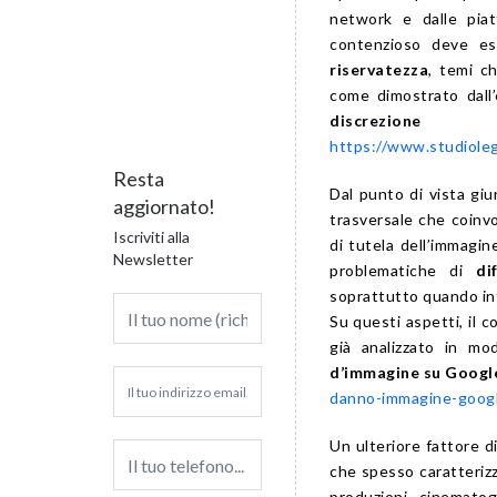
network e dalle piat
contenzioso deve e
riservatezza
, temi c
come dimostrato dall
discrezio
https://www.studiolega
Resta
Dal punto di vista giur
aggiornato!
trasversale che coinvo
Iscriviti alla
di tutela dell’immagin
Newsletter
problematiche di
di
soprattutto quando inf
Su questi aspetti, il 
già analizzato in mo
d’immagine su Google
danno-immagine-googl
Un ulteriore fattore 
che spesso caratterizz
produzioni cinematogr