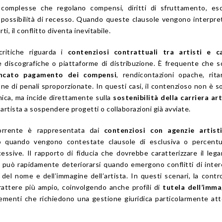
complesse che regolano compensi, diritti di sfruttamento, escl
 possibilità di recesso. Quando queste clausole vengono interpre
i, il conflitto diventa inevitabile.
critiche riguarda i
contenziosi contrattuali tra artisti e c
e discografiche o piattaforme di distribuzione. È frequente che 
ncato pagamento dei compensi
, rendicontazioni opache, rita
ne di penali sproporzionate. In questi casi, il contenzioso non è s
ca, ma incide direttamente sulla
sostenibilità della carriera art
artista a sospendere progetti o collaborazioni già avviate.
icorrente è rappresentata dai
contenziosi con agenzie artist
o quando vengono contestate clausole di esclusiva o percentua
essive. Il rapporto di fiducia che dovrebbe caratterizzare il leg
può rapidamente deteriorarsi quando emergono conflitti di inte
i del nome e dell’immagine dell’artista. In questi scenari, la contr
ttere più ampio, coinvolgendo anche profili di
tutela dell’imma
lementi che richiedono una gestione giuridica particolarmente at