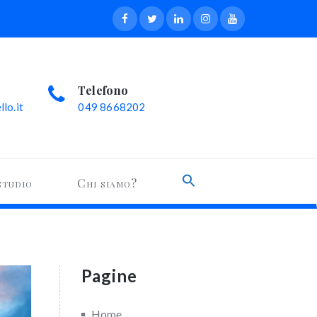
Telefono
lo.it
049 8668202
Search
studio
Chi siamo?
for:
Search Button
Pagine
Home