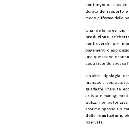
contengono clausole 
durata del rapporto e
modo difforme dalle part
Una delle aree più 
produzione
, etichett
controversie per
ma
pagamenti o applicazio
una questione economi
costringendo spesso l’
Un’altra tipologia r
manager
, soprattutt
guadagni ritenute ecc
artista e management 
utilizzi non autorizzat
assume spesso un cara
della reputazione
, e
riservata.