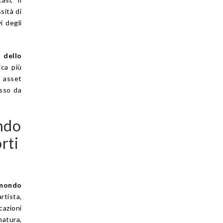
sità di
i degli
 dello
ica più
i asset
esso da
ondo
rti
 mondo
artista,
cazioni
natura,