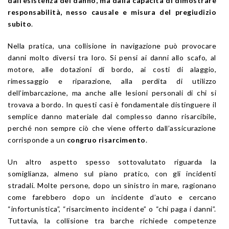
dall’esistenza del danno, ma dalla capacità di dimostrare
responsabilità, nesso causale e misura del pregiudizio
subito
.
Nella pratica, una collisione in navigazione può provocare
danni molto diversi tra loro. Si pensi ai danni allo scafo, al
motore, alle dotazioni di bordo, ai costi di alaggio,
rimessaggio e riparazione, alla perdita di utilizzo
dell’imbarcazione, ma anche alle lesioni personali di chi si
trovava a bordo. In questi casi è fondamentale distinguere il
semplice danno materiale dal complesso danno risarcibile,
perché non sempre ciò che viene offerto dall’assicurazione
corrisponde a un
congruo risarcimento
.
Un altro aspetto spesso sottovalutato riguarda la
somiglianza, almeno sul piano pratico, con gli incidenti
stradali. Molte persone, dopo un sinistro in mare, ragionano
come farebbero dopo un incidente d’auto e cercano
“infortunistica”, “risarcimento incidente” o “chi paga i danni”.
Tuttavia, la collisione tra barche richiede competenze