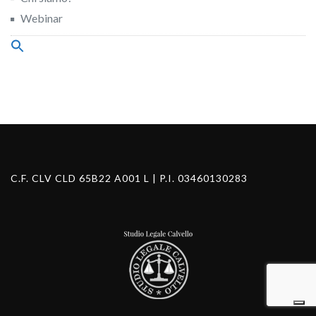
Webinar
Search
for:
Search Button
C.F. CLV CLD 65B22 A001 L | P.I. 03460130283