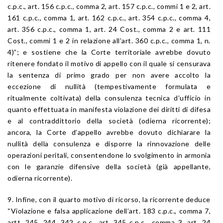
c.p.c., art. 156 c.p.c., comma 2, art. 157 c.p.c., commi 1 e 2, art.
161 c.p.c., comma 1, art. 162 c.p.c., art. 354 c.p.c., comma 4,
art. 356 c.p.c., comma 1, art. 24 Cost., comma 2 e art. 111
Cost., commi 1 e 2 in relazione all’art. 360 c.p.c., comma 1, n.
4)”; e sostiene che la Corte territoriale avrebbe dovuto
ritenere fondato il motivo di appello con il quale si censurava
la sentenza di primo grado per non avere accolto la
eccezione di nullità (tempestivamente formulata e
ritualmente coltivata) della consulenza tecnica d’ufficio in
quanto effettuata in manifesta violazione dei diritti di difesa
e al contraddittorio della società (odierna ricorrente);
ancora, la Corte d’appello avrebbe dovuto dichiarare la
nullità della consulenza e disporre la rinnovazione delle
operazioni peritali, consentendone lo svolgimento in armonia
con le garanzie difensive della società (già appellante,
odierna ricorrente).
9. Infine, con il quarto motivo di ricorso, la ricorrente deduce
“Violazione e falsa applicazione dell’art. 183 c.p.c., comma 7,
artt. 245, 244, 342 c.p.c., art. 345 c.p.c., comma 3, art. 24