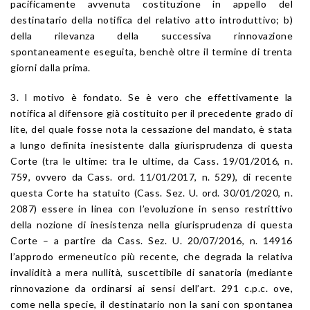
pacificamente avvenuta costituzione in appello del
destinatario della notifica del relativo atto introduttivo; b)
della rilevanza della successiva rinnovazione
spontaneamente eseguita, benchè oltre il termine di trenta
giorni dalla prima.
3. l motivo è fondato. Se è vero che effettivamente la
notifica al difensore già costituito per il precedente grado di
lite, del quale fosse nota la cessazione del mandato, è stata
a lungo definita inesistente dalla giurisprudenza di questa
Corte (tra le ultime: tra le ultime, da Cass. 19/01/2016, n.
759, ovvero da Cass. ord. 11/01/2017, n. 529), di recente
questa Corte ha statuito (Cass. Sez. U. ord. 30/01/2020, n.
2087) essere in linea con l’evoluzione in senso restrittivo
della nozione di inesistenza nella giurisprudenza di questa
Corte – a partire da Cass. Sez. U. 20/07/2016, n. 14916
l’approdo ermeneutico più recente, che degrada la relativa
invalidità a mera nullità, suscettibile di sanatoria (mediante
rinnovazione da ordinarsi ai sensi dell’art. 291 c.p.c. ove,
come nella specie, il destinatario non la sani con spontanea