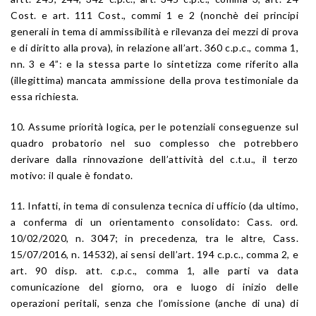
Cost. e art. 111 Cost., commi 1 e 2 (nonchè dei principi
generali in tema di ammissibilità e rilevanza dei mezzi di prova
e di diritto alla prova), in relazione all’art. 360 c.p.c., comma 1,
nn. 3 e 4”: e la stessa parte lo sintetizza come riferito alla
(illegittima) mancata ammissione della prova testimoniale da
essa richiesta.
10. Assume priorità logica, per le potenziali conseguenze sul
quadro probatorio nel suo complesso che potrebbero
derivare dalla rinnovazione dell’attività del c.t.u., il terzo
motivo: il quale è fondato.
11. Infatti, in tema di consulenza tecnica di ufficio (da ultimo,
a conferma di un orientamento consolidato: Cass. ord.
10/02/2020, n. 3047; in precedenza, tra le altre, Cass.
15/07/2016, n. 14532), ai sensi dell’art. 194 c.p.c., comma 2, e
art. 90 disp. att. c.p.c., comma 1, alle parti va data
comunicazione del giorno, ora e luogo di inizio delle
operazioni peritali, senza che l’omissione (anche di una) di