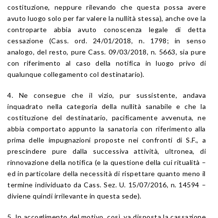
costituzione, neppure rilevando che questa possa avere
avuto luogo solo per far valere la nullità stessa), anche ove la
controparte abbia avuto conoscenza legale di detta
cessazione (Cass. ord. 24/01/2018, n. 1798; in senso
analogo, del resto, pure Cass. 09/03/2018, n. 5663, sia pure
con riferimento al caso della notifica in luogo privo di
qualunque collegamento col destinatario).
4. Ne consegue che il vizio, pur sussistente, andava
inquadrato nella categoria della nullità sanabile e che la
costituzione del destinatario, pacificamente avvenuta, ne
abbia comportato appunto la sanatoria con riferimento alla
prima delle impugnazioni proposte nei confronti di S.F., a
prescindere pure dalla successiva attività, ultronea, di
rinnovazione della notifica (e la questione della cui ritualità –
ed in particolare della necessità di rispettare quanto meno il
termine individuato da Cass. Sez. U. 15/07/2016, n. 14594 –
diviene quindi irrilevante in questa sede).
5. In accoglimento del motivo, così, va disposta la cassazione