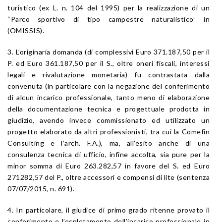
turistico (ex L. n. 104 del 1995) per la realizzazione di un
“Parco sportivo di tipo campestre naturalistico” in
(OMISSIS).
3. L’originaria domanda (di complessivi Euro 371.187,50 per il
P. ed Euro 361.187,50 per il S., oltre oneri fiscali, interessi
legali e rivalutazione monetaria) fu contrastata dalla
convenuta (in particolare con la negazione del conferimento
di alcun incarico professionale, tanto meno di elaborazione
della documentazione tecnica e progettuale prodotta in
giudizio, avendo invece commissionato ed utilizzato un
progetto elaborato da altri professionisti, tra cui la Comefin
Consulting e l’arch. F.A.), ma, all’esito anche di una
consulenza tecnica di ufficio, infine accolta, sia pure per la
minor somma di Euro 263.282,57 in favore del S. ed Euro
271282,57 del P., oltre accessori e compensi di lite (sentenza
07/07/2015, n. 691).
4. In particolare, il giudice di primo grado ritenne provato il
conferimento e l’espletamento dell’incarico professionale in