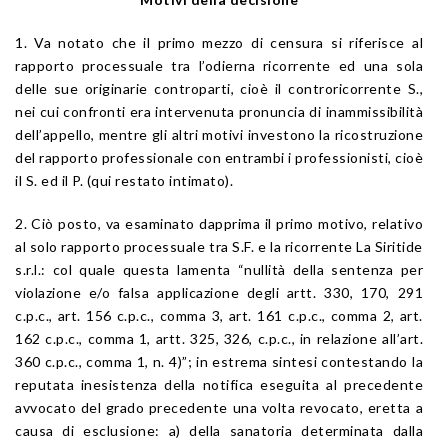
1. Va notato che il primo mezzo di censura si riferisce al
rapporto processuale tra l’odierna ricorrente ed una sola
delle sue originarie controparti, cioè il controricorrente S.,
nei cui confronti era intervenuta pronuncia di inammissibilità
dell’appello, mentre gli altri motivi investono la ricostruzione
del rapporto professionale con entrambi i professionisti, cioè
il S. ed il P. (qui restato intimato).
2. Ciò posto, va esaminato dapprima il primo motivo, relativo
al solo rapporto processuale tra S.F. e la ricorrente La Siritide
s.r.l.: col quale questa lamenta “nullità della sentenza per
violazione e/o falsa applicazione degli artt. 330, 170, 291
c.p.c., art. 156 c.p.c., comma 3, art. 161 c.p.c., comma 2, art.
162 c.p.c., comma 1, artt. 325, 326, c.p.c., in relazione all’art.
360 c.p.c., comma 1, n. 4)”; in estrema sintesi contestando la
reputata inesistenza della notifica eseguita al precedente
avvocato del grado precedente una volta revocato, eretta a
causa di esclusione: a) della sanatoria determinata dalla